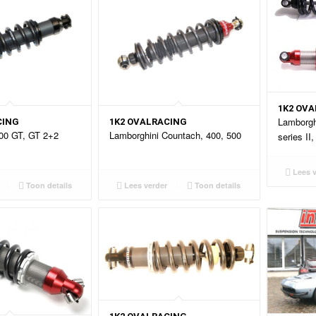
1K2 OV
Lamborgh
CING
1K2 OVALRACING
00 GT, GT 2+2
Lamborghini Countach, 400, 500
series II,
Lees v
Toon details
Lees verder
Toon details