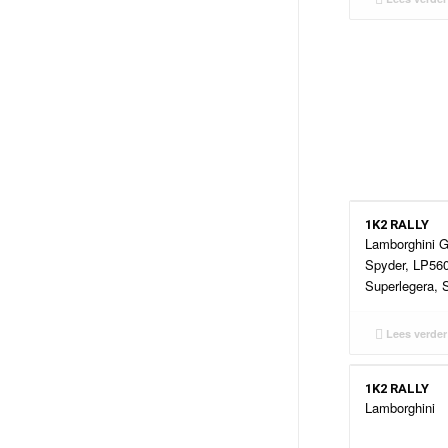
1K2 RALLY
Lamborghini G
Spyder, LP560
Superlegera, 
Lees verder
1K2 RALLY
Lamborghini