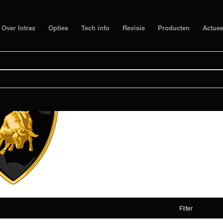
Over Intrax
Opties
Tech info
Revisie
Producten
Actuee
Filter