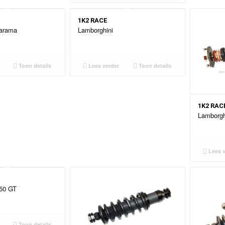
1K2 RACE
Jarama
Lamborghini
Toon details
Lees verder
Toon details
1K2 RAC
Lamborgh
Lees v
350 GT
Toon details