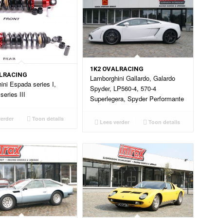
1K2 OVALRACING
ALRACING
Lamborghini Gallardo, Galardo
ini Espada series I,
Spyder, LP560-4, 570-4
 series III
Superlegera, Spyder Performante
erder
Toon details
Lees verder
Toon details