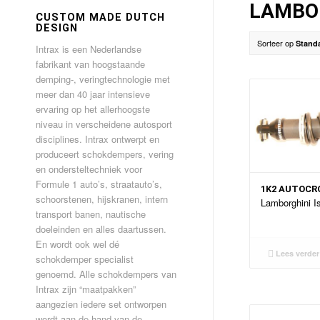
LAMBO
CUSTOM MADE DUTCH
DESIGN
Sorteer op
Stand
Intrax is een Nederlandse
fabrikant van hoogstaande
demping-, veringtechnologie met
meer dan 40 jaar intensieve
ervaring op het allerhoogste
niveau in verscheidene autosport
disciplines. Intrax ontwerpt en
produceert schokdempers, vering
en ondersteltechniek voor
Formule 1 auto’s, straatauto’s,
1K2 AUTOCR
schoorstenen, hijskranen, intern
Lamborghini I
transport banen, nautische
doeleinden en alles daartussen.
En wordt ook wel dé
Lees verder
schokdemper specialist
genoemd. Alle schokdempers van
Intrax zijn “maatpakken”
aangezien iedere set ontworpen
wordt aan de hand van de