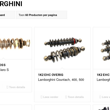
RGHINI
Toon
aard
60 Producten per pagina
OSS
slero S
1K2 EHC OVERIG
1K2 EH
Lamborghini Countach, 400, 500
Lamborgh
Toon details
Lees verder
Toon details
Lees v