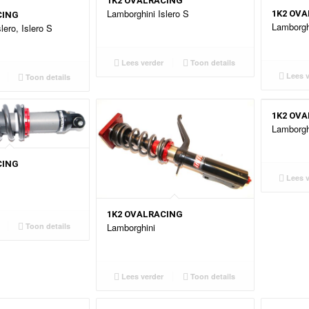
1K2 OVALRACING
Lamborghini Islero S
1K2 OV
CING
Lamborgh
lero, Islero S
Lees verder
Toon details
Lees v
Toon details
1K2 OV
Lamborgh
CING
Lees v
1K2 OVALRACING
Toon details
Lamborghini
Lees verder
Toon details