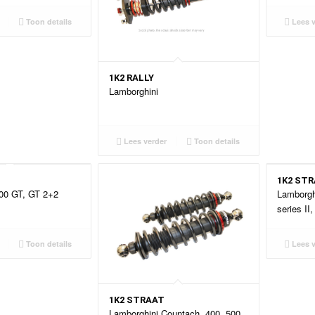
Toon details
Lees v
1K2 RALLY
Lamborghini
Lees verder
Toon details
1K2 ST
00 GT, GT 2+2
Lamborgh
series II,
Toon details
Lees v
1K2 STRAAT
Lamborghini Countach, 400, 500