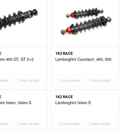
E
1K2 RACE
ini 400 GT, GT 2+2
Lamborghini Countach, 400, 500
erder
Toon details
Lees verder
Toon details
E
1K2 RACE
ni Islero, Islero S
Lamborghini Islero S
erder
Toon details
Lees verder
Toon details