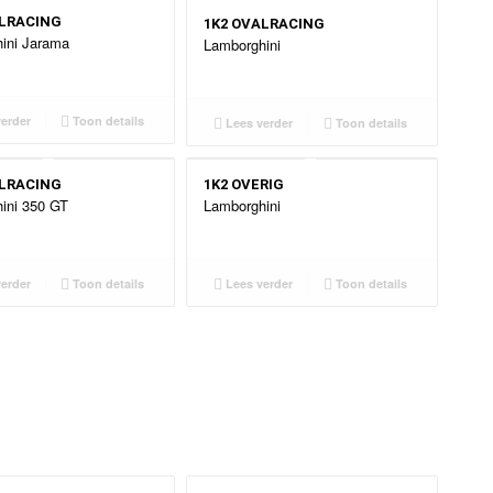
ALRACING
1K2 OVALRACING
ini Jarama
Lamborghini
erder
Toon details
Lees verder
Toon details
ALRACING
1K2 OVERIG
ini 350 GT
Lamborghini
erder
Toon details
Lees verder
Toon details