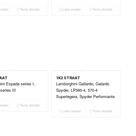
erder
Toon details
Lees verder
Toon details
RAAT
1K2 STRAAT
ini Espada series I,
Lamborghini Gallardo, Galardo
 series III
Spyder, LP560-4, 570-4
Superlegera, Spyder Performante
erder
Toon details
Lees verder
Toon details