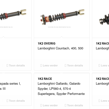
1K2 OVERIG
1K2 RAC
Lamborghini Countach, 400, 500
Lamborgh
Toon details
Lees verder
Toon details
Lees v
1K2 RACE
1K2 RAC
spada series I,
Lamborghini Gallardo, Galardo
Lamborghi
s III
Spyder, LP560-4, 570-4
Superlegera, Spyder Performante
Toon details
Lees v
Lees verder
Toon details