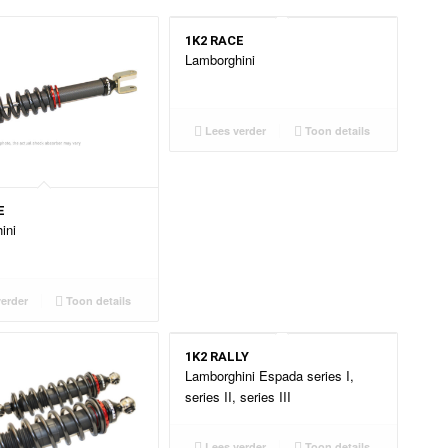
1K2 RACE
Lamborghini
Lees verder
Toon details
E
ini
erder
Toon details
1K2 RALLY
Lamborghini Espada series I,
series II, series III
Lees verder
Toon details