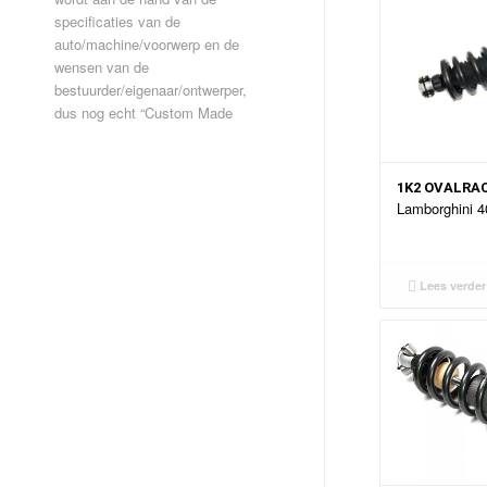
specificaties van de
auto/machine/voorwerp en de
wensen van de
bestuurder/eigenaar/ontwerper,
dus nog echt “Custom Made
1K2 OVALRA
Lamborghini 4
Lees verder