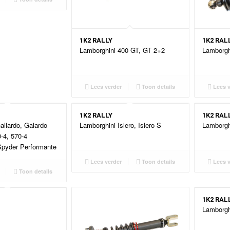
1K2 RALLY
1K2 RAL
Lamborghini 400 GT, GT 2+2
Lamborgh
Lees verder
Toon details
Lees v
1K2 RALLY
1K2 RAL
allardo, Galardo
Lamborghini Islero, Islero S
Lamborghi
-4, 570-4
Spyder Performante
Lees verder
Toon details
Lees v
Toon details
1K2 RAL
Lamborgh