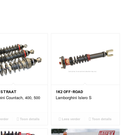
C STRAAT
1K2 OFF-ROAD
ini Countach, 400, 500
Lamborghini Islero S
erder
Toon details
Lees verder
Toon details