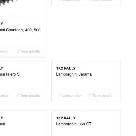
LY
ini Countach, 400, 500
erder
Toon details
LY
1K2 RALLY
ni Islero S
Lamborghini Jarama
erder
Toon details
Lees verder
Toon details
LY
1K2 RALLY
ini
Lamborghini 350 GT