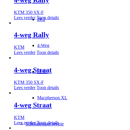
KTM 350 SX-F
Lees verder
Toon details
2K2
4-weg Rally
4-Weg
KTM
Lees verder
Toon details
4-weg Straat
EPIC
KTM 350 SX-F
Lees verder
Toon details
Macpherson XL
4-weg Straat
KTM
Lees verder
Toon details
Schokdemper revisie