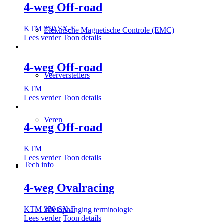
4-weg Off-road
KTM 350 SX-F
Elektrische Magnetische Controle (EMC)
Lees verder
Toon details
4-weg Off-road
Veerverstellers
KTM
Lees verder
Toon details
Veren
4-weg Off-road
KTM
Lees verder
Toon details
Tech info
4-weg Ovalracing
KTM 350 SX-F
Wielophanging terminologie
Lees verder
Toon details