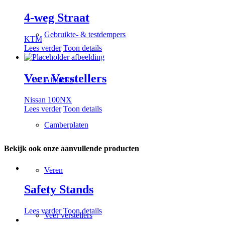
4-weg Straat
Gebruikte- & testdempers
KTM
Lees verder
Toon details
Veer Verstellers
Air jacks
Nissan 100NX
Lees verder
Toon details
Camberplaten
Bekijk ook onze aanvullende producten
Veren
Safety Stands
Lees verder
Toon details
Veer verstellers