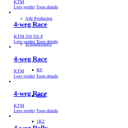
KTM
Lees verder
Toon details
Alle Producten
4-weg Race
KTM 350 SX-F
Lees verder
Toon details
Schokdempers
4-weg Race
RS
KTM
Lees verder
Toon details
4-weg Race
RSA
KTM
Lees verder
Toon details
1K2
4-weg Rally