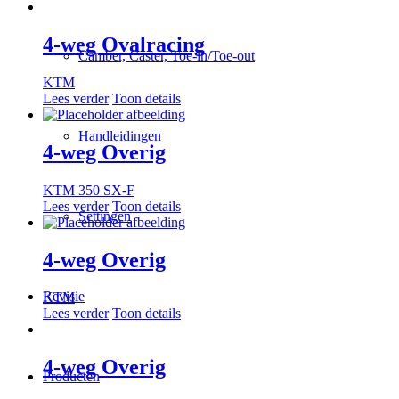
4-weg Ovalracing
Camber, Caster, Toe-in/Toe-out
KTM
Lees verder
Toon details
Handleidingen
4-weg Overig
KTM 350 SX-F
Lees verder
Toon details
Settingen
4-weg Overig
Revisie
KTM
Lees verder
Toon details
4-weg Overig
Producten