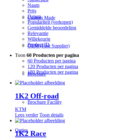
Naam
Prijs
Datum
Custom Made
Populariteit (verkopen)
Gemiddelde beoordeling
Relevantie
Willekeurig
Product ID
OEM (First Supplier)
Toon
60 Producten per pagina
60 Producten per pagina
120 Producten per pagina
180 Producten per pagina
Brochure
1K2 Off-road
Brochure Facility
KTM
Lees verder
Toon details
Opties
1K2 Race