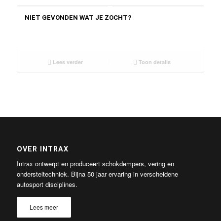
NIET GEVONDEN WAT JE ZOCHT?
Lees verder
Toon details
OVER INTRAX
Intrax ontwerpt en produceert schokdempers, vering en
ondersteltechniek. Bijna 50 jaar ervaring in verscheidene
autosport disciplines.
Lees meer