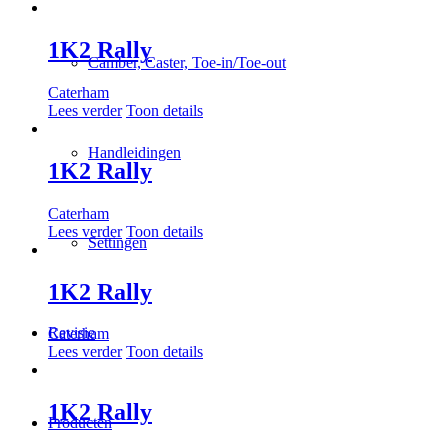
1K2 Rally
Camber, Caster, Toe-in/Toe-out
Caterham
Lees verder
Toon details
Handleidingen
1K2 Rally
Caterham
Lees verder
Toon details
Settingen
1K2 Rally
Revisie
Caterham
Lees verder
Toon details
1K2 Rally
Producten