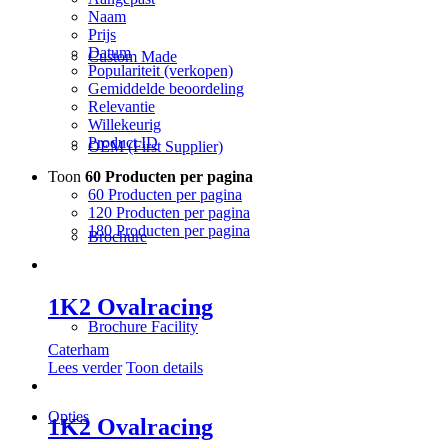
Naam
Prijs
Datum
Custom Made
Populariteit (verkopen)
Gemiddelde beoordeling
Relevantie
Willekeurig
Product ID
OEM (First Supplier)
Toon
60 Producten per pagina
60 Producten per pagina
120 Producten per pagina
180 Producten per pagina
Brochure
1K2 Ovalracing
Brochure Facility
Caterham
Lees verder
Toon details
Opties
1K2 Ovalracing