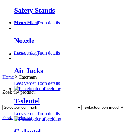
Safety Stands
Menu
Menu
Lees verder
Toon details
Nozzle
Lees verder
Toon details
0
Winkelwagen
Air Jacks
Home
Caterham
Lees verder
Toon details
Zoek uw product:
T-sleutel
Lees verder
Toon details
Zoek producten
C-sleutel