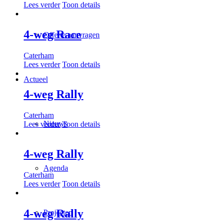
Lees verder
Toon details
4-weg Race
Offerte aanvragen
Caterham
Lees verder
Toon details
Actueel
4-weg Rally
Caterham
Nieuws
Lees verder
Toon details
4-weg Rally
Agenda
Caterham
Lees verder
Toon details
4-weg Rally
Projecten