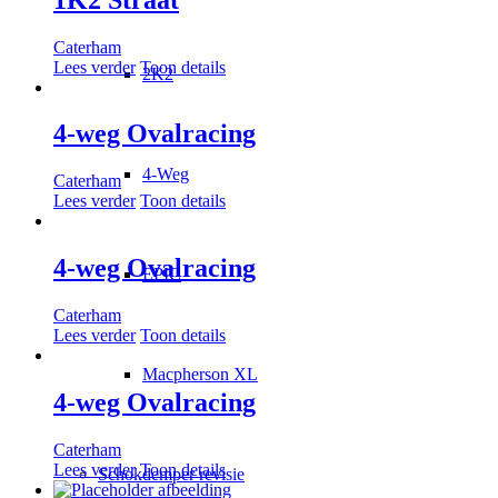
Caterham
Lees verder
Toon details
2K2
4-weg Ovalracing
4-Weg
Caterham
Lees verder
Toon details
4-weg Ovalracing
EPIC
Caterham
Lees verder
Toon details
Macpherson XL
4-weg Ovalracing
Caterham
Lees verder
Toon details
Schokdemper revisie