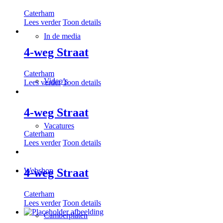
Caterham
Lees verder
Toon details
In de media
4-weg Straat
Caterham
Video’s
Lees verder
Toon details
4-weg Straat
Vacatures
Caterham
Lees verder
Toon details
4-weg Straat
Webshop
Caterham
Lees verder
Toon details
Camberplaten