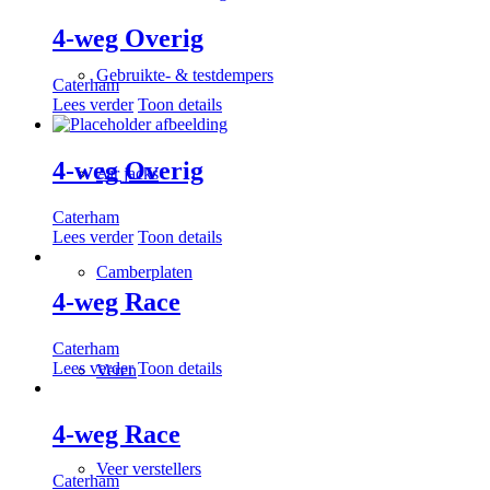
4-weg Overig
Gebruikte- & testdempers
Caterham
Lees verder
Toon details
4-weg Overig
Air jacks
Caterham
Lees verder
Toon details
Camberplaten
4-weg Race
Caterham
Lees verder
Toon details
Veren
4-weg Race
Veer verstellers
Caterham