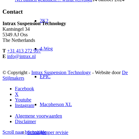
Contact
2K2
Intrax Suspension Technology
Kantsingel 34
5349 AJ Oss
The Netherlands
4-Weg
T
+31 413 272 997
E
info@intrax.nl
© Copyright -
Intrax Suspension Technology
- Website door
De
EPIC
Stijlmakers
Facebook
X
Youtube
Macpherson XL
Instagram
Algemene voorwaarden
Disclaimer
Scroll naar bovenzijde
Schokdemper revisie