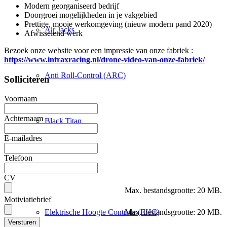
Modern georganiseerd bedrijf
Doorgroei mogelijkheden in je vakgebied
Prettige, mooie werkomgeving (nieuw modern pand 2020)
Air Jacks
Afwisselend werk
Bezoek onze website voor een impressie van onze fabriek :
https://www.intraxracing.nl/drone-video-van-onze-fabriek/
Anti Roll-Control (ARC)
Solliciteren
Voornaam
Achternaam
Black Titan
E-mailadres
Telefoon
Camberplaten
CV
Max. bestandsgrootte: 20 MB.
Motiviatiebrief
Elektrische Hoogte Controle (EHC)
Max. bestandsgrootte: 20 MB.