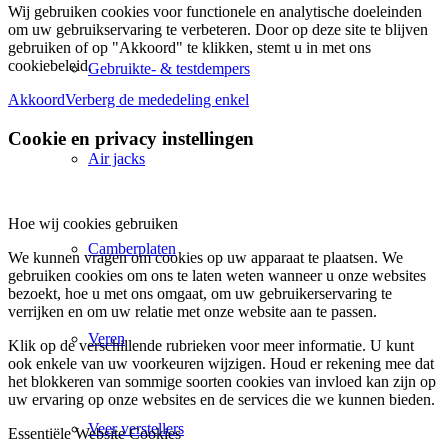
Wij gebruiken cookies voor functionele en analytische doeleinden
om uw gebruikservaring te verbeteren. Door op deze site te blijven
gebruiken of op "Akkoord" te klikken, stemt u in met ons
cookiebeleid.
Gebruikte- & testdempers
Akkoord
Verberg de mededeling enkel
Cookie en privacy instellingen
Air jacks
Hoe wij cookies gebruiken
Camberplaten
We kunnen vragen om cookies op uw apparaat te plaatsen. We
gebruiken cookies om ons te laten weten wanneer u onze websites
bezoekt, hoe u met ons omgaat, om uw gebruikerservaring te
verrijken en om uw relatie met onze website aan te passen.
Veren
Klik op de verschillende rubrieken voor meer informatie. U kunt
ook enkele van uw voorkeuren wijzigen. Houd er rekening mee dat
het blokkeren van sommige soorten cookies van invloed kan zijn op
uw ervaring op onze websites en de services die we kunnen bieden.
Veer verstellers
Essentiële Website Cookies