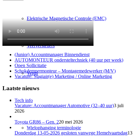
Elektrische Magnetische Controle (EMC)
Veerverstellers
(Junior) Accountmanager Binnendienst
AUTOMONTEUR ondersteltechniek (40 uur per week)
Open Sollicitatie
Schokdempermonteur – Montagemedewerker (M/V)
Veren
Vacature: Stagiair(e) Marketing / Online Marketing
Laatste nieuws
Tech info
Vacature: Accountmanager Automotive (32–40 uur)
3 juli
2026
Toyota GR86 – Gen. 2
20 mei 2026
Wielophanging terminologie
Donderdag 13-05-2026 gesloten vanwege Hemelvaartsdag
13