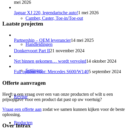
mei 2026
Jaguar XJ 220, legendarische auto!
1 mei 2026
Camber, Caster, Toe-in/Toe-out
Laatste projecten
Partnership – OEM leverancier
14 mei 2025
Handleidingen
Donkervoort Part II
21 november 2024
Net binnen gekomen… wordt vervolgd
14 oktober 2024
Settingen
Full options voor: Mercedes S600/W140
5 september 2024
Offerte aanvragen
Heeft u een vraag over een van onze producten of wilt u een
Revisie
prijsopgave voor een product dat past op uw voertuig?
Vraag een offerte aan
zodat we samen kunnen kijken voor de beste
oplossing.
Producten
Over Intrax