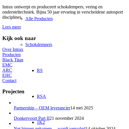
Intrax ontwerpt en produceert schokdempers, vering en
ondersteltechniek. Bijna 50 jaar ervaring in verscheidene autosport
disciplines.
Alle Producten
Lees meer
Kijk ook naar
Schokdempers
Over Intrax
Producten
Black Titan
EMC
ARC
RS
EHC
Contact
Projecten
RSA
Partnership – OEM leverancier
14 mei 2025
Donkervoort Part II
21 november 2024
1K2
Net binnen gekomen… wordt vervolgd
14 oktober 2024