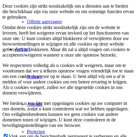
Deze cookies zijn strikt noodzakelijk om u diensten aan te bieden
die beschikbaar zijn via onze website en om sommige functies ervan
te gebruiken.
Offerte aanvragen
Omdat deze cookies strikt noodzakelijk zijn om de website te
leveren, heeft het weigeren ervan invloed op het functioneren van
onze site. U kunt cookies altijd blokkeren of verwijderen door uw
browserinstellingen te wijzigen en alle cookies op deze website
Actueel
geforceerd te blokkeren. Maar dit zal u altijd vragen om cookies te
accepteren/weigeren wanneer u onze site opnieuw bezoekt.
We respecteren volledig als u cookies wilt weigeren, maar om te
voorkomen dat we u telkens opnieuw vragen vriendelijk toe te staan
om een cookie daarvoor op te slaan. U bent altijd vrij om u af te
Nieuws
melden of voor andere cookies om een betere ervaring te krijgen.
Als u cookies weigert, zullen we alle ingestelde cookies in ons
domein verwijderen.
We bieden u een lijst met opgeslagen cookies op uw computer in
Agenda
ons domein, zodat u kunt controleren wat we hebben opgeslagen.
Om veiligheidsredenen kunnen we geen cookies van andere
domeinen tonen of wijzigen. U kunt deze controleren in de
beveiligingsinstellingen van uw browser.
Projecten
Vink aan om de berichtenbalk permanent te verbergen en alle