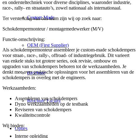
en ondersteltechniek voor diverse disciplines, waaronder industrie,
race-, rally- en straatauto’s, zowel nationaal als internationaal.
Custom Made
Ter versterking van ons team zijn wij op zoek naar:
Schokdempermonteur / montagemedewerker (M/V)
Functie-omschrijving:
OEM (First Supplier)
Als schokdempermonteur assembleer je custom-made schokdempers
voor straat-, race-, rally-, offroad- of industriegebruik. Dit varieert
van enkele stuks tot grotere series, ook revisie, ombouw en
upgraden van schokdempers behoren tot de werkzaamheden. Je
denkt mee over praktische oplossingen voor het assembleren van de
Brochure
schokdempers in overleg met de engineers.
Werkzaamheden:
Assembleren van schokdempers
Brochure Facility
Dyno werkzaamheden op de testbank
Reviseren van schokdempers
Kwaliteitscontrole
Wij bieden:
Opties
Interne opleiding