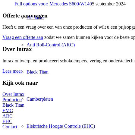
Full options voor: Mercedes S600/W140
5 september 2024
Offerte aanvragen
Air Jacks
Heeft u een vraag over een van onze producten of wilt u een prijsopg
Vraag een offerte aan
zodat we samen kunnen kijken voor de beste op
Anti Roll-Control (ARC)
Over Intrax
Intrax ontwerpt en produceert schokdempers, vering en ondersteltechni
Lees meer
Black Titan
Kijk ook naar
Over Intrax
Camberplaten
Producten
Black Titan
EMC
ARC
EHC
Elektrische Hoogte Controle (EHC)
Contact