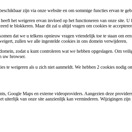
 beschikbaar zijn via onze website en om sommige functies ervan te geb
 heeft het weigeren ervan invloed op het functioneren van onze site. U
ceerd te blokkeren. Maar dit zal u altijd vragen om cookies te accepte
omen dat we u telkens opnieuw vragen vriendelijk toe te staan om een c
weigert, zullen we alle ingestelde cookies in ons domein verwijderen.
s domein, zodat u kunt controleren wat we hebben opgeslagen. Om vei
an uw browser.
ies te weigeren als u zich niet aanmeldt. We hebben 2 cookies nodig o
nts, Google Maps en externe videoproviders. Aangezien deze providers
et uiterlijk van onze site aanzienlijk kan verminderen. Wijzigingen zijn 