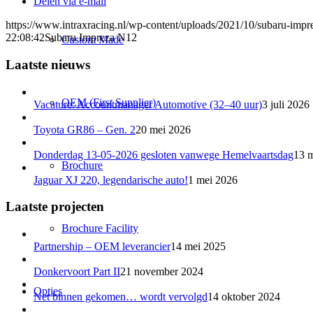
Delen via e-mail
https://www.intraxracing.nl/wp-content/uploads/2021/10/subaru-impr
22:08:42
Subaru Impreza N12
Custom Made
Laatste nieuws
OEM (First Supplier)
Vacature: Accountmanager Automotive (32–40 uur)
3 juli 2026
Toyota GR86 – Gen. 2
20 mei 2026
Donderdag 13-05-2026 gesloten vanwege Hemelvaartsdag
13 
Brochure
Jaguar XJ 220, legendarische auto!
1 mei 2026
Laatste projecten
Brochure Facility
Partnership – OEM leverancier
14 mei 2025
Donkervoort Part II
21 november 2024
Opties
Net binnen gekomen… wordt vervolgd
14 oktober 2024