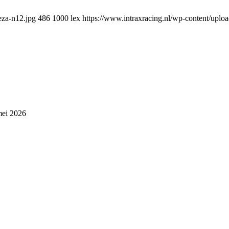
eza-n12.jpg
486
1000
lex
https://www.intraxracing.nl/wp-content/uplo
mei 2026