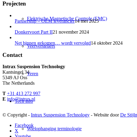
Projecten
Elektrische Magnetische Controle (EMC)
Partnership – OEM leverancier
14 mei 2025
Donkervoort Part II
21 november 2024
Net binnen gekomen… wordt vervolgd
14 oktober 2024
Veerverstellers
Contact
Intrax Suspension Technology
Kantsingel 34
Veren
5349 AJ Oss
The Netherlands
T
+31 413 272 997
E
info@intrax.nl
Tech info
© Copyright -
Intrax Suspension Technology
- Website door
De Stijl
Facebook
Wielophanging terminologie
X
Youtube