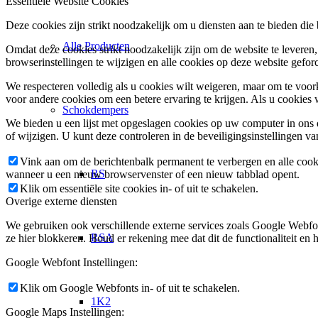
Essentiële Website Cookies
Deze cookies zijn strikt noodzakelijk om u diensten aan te bieden die
Alle Producten
Omdat deze cookies strikt noodzakelijk zijn om de website te leveren,
browserinstellingen te wijzigen en alle cookies op deze website gefor
We respecteren volledig als u cookies wilt weigeren, maar om te voork
voor andere cookies om een betere ervaring te krijgen. Als u cookies 
Schokdempers
We bieden u een lijst met opgeslagen cookies op uw computer in on
of wijzigen. U kunt deze controleren in de beveiligingsinstellingen v
Vink aan om de berichtenbalk permanent te verbergen en alle cook
RS
wanneer u een nieuw browservenster of een nieuw tabblad opent.
Klik om essentiële site cookies in- of uit te schakelen.
Overige externe diensten
We gebruiken ook verschillende externe services zoals Google Webfo
RSA
ze hier blokkeren. Houd er rekening mee dat dit de functionaliteit en h
Google Webfont Instellingen:
Klik om Google Webfonts in- of uit te schakelen.
1K2
Google Maps Instellingen: