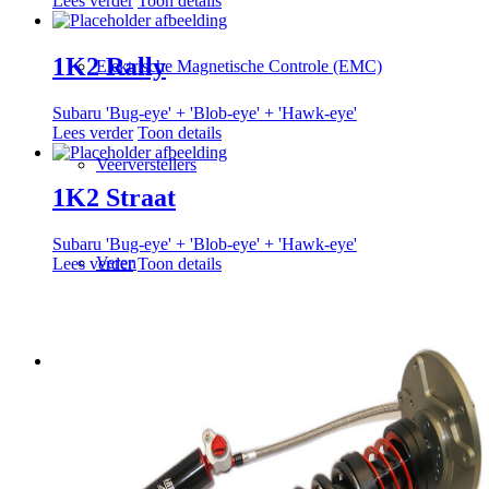
Lees verder
Toon details
1K2 Rally
Elektrische Magnetische Controle (EMC)
Subaru 'Bug-eye' + 'Blob-eye' + 'Hawk-eye'
Lees verder
Toon details
Veerverstellers
1K2 Straat
Subaru 'Bug-eye' + 'Blob-eye' + 'Hawk-eye'
Veren
Lees verder
Toon details
Tech info
Wielophanging terminologie