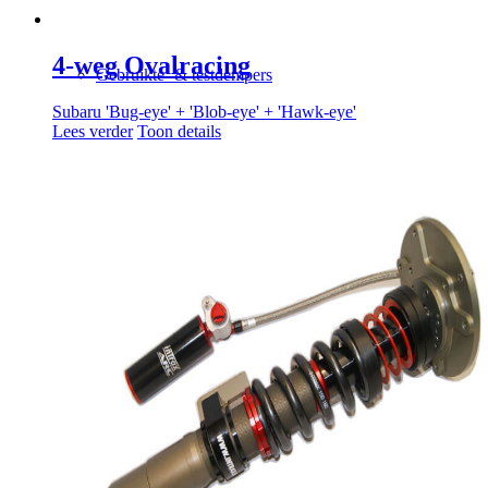
4-weg Ovalracing
Gebruikte- & testdempers
Subaru 'Bug-eye' + 'Blob-eye' + 'Hawk-eye'
Lees verder
Toon details
Air jacks
Camberplaten
Veren
Veer verstellers