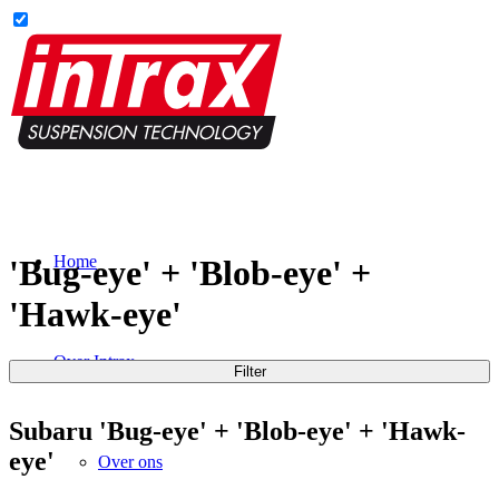
Home
'Bug-eye' + 'Blob-eye' +
'Hawk-eye'
Over Intrax
Filter
Subaru 'Bug-eye' + 'Blob-eye' + 'Hawk-
eye'
Over ons