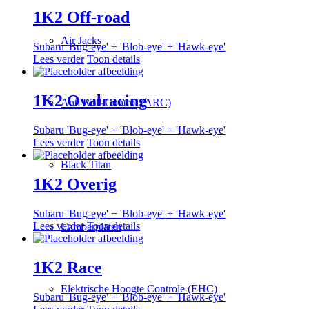
1K2 Off-road
Air Jacks
Subaru 'Bug-eye' + 'Blob-eye' + 'Hawk-eye'
Lees verder
Toon details
1K2 Ovalracing
Anti Roll-Control (ARC)
Subaru 'Bug-eye' + 'Blob-eye' + 'Hawk-eye'
Lees verder
Toon details
Black Titan
1K2 Overig
Subaru 'Bug-eye' + 'Blob-eye' + 'Hawk-eye'
Lees verder
Toon details
Camberplaten
1K2 Race
Elektrische Hoogte Controle (EHC)
Subaru 'Bug-eye' + 'Blob-eye' + 'Hawk-eye'