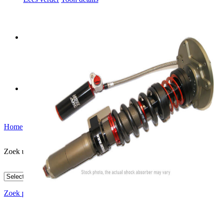
Menu
Menu
0
Winkelwagen
Home
Subaru
'Bug-eye' + 'Blob-eye' + 'Hawk-eye'
Zoek uw product:
Zoek producten