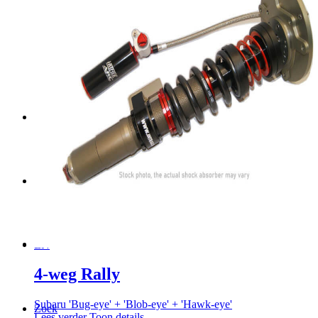
Veren
Contact
NL
EN
4-weg Rally
Subaru 'Bug-eye' + 'Blob-eye' + 'Hawk-eye'
Zoek
Lees verder
Toon details