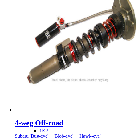
Alle Producten
Schokdempers
RS
RSA
4-weg Off-road
1K2
Subaru 'Bug-eye' + 'Blob-eye' + 'Hawk-eye'