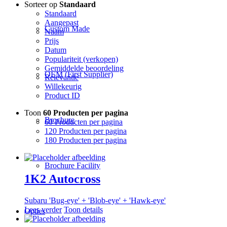
Sorteer op
Standaard
Standaard
Aangepast
Custom Made
Naam
Prijs
Datum
Populariteit (verkopen)
Gemiddelde beoordeling
OEM (First Supplier)
Relevantie
Willekeurig
Product ID
Toon
60 Producten per pagina
Brochure
60 Producten per pagina
120 Producten per pagina
180 Producten per pagina
Brochure Facility
1K2 Autocross
Subaru 'Bug-eye' + 'Blob-eye' + 'Hawk-eye'
Lees verder
Toon details
Opties