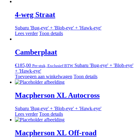
4-weg Straat
Subaru 'Bug-eye' + 'Blob-eye' + 'Hawk-eye'
Lees verder
Toon details
Camberplaat
€
185,00
Subaru 'Bug-eye' + 'Blob-eye'
Per stuk, Exclusief BTW
+ 'Hawk-eye'
Toevoegen aan winkelwagen
Toon details
Macpherson XL Autocross
Subaru 'Bug-eye' + 'Blob-eye' + 'Hawk-eye'
Lees verder
Toon details
Macpherson XL Off-road