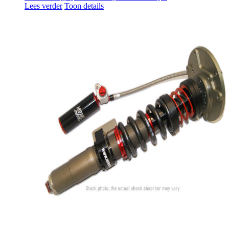
Lees verder
Toon details
2K2
4-Weg
EPIC
Macpherson XL
Schokdemper revisie