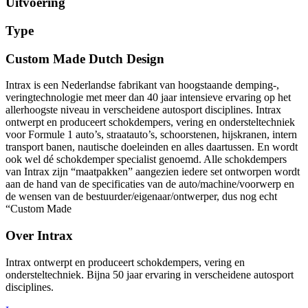
Uitvoering
Type
Custom Made Dutch Design
Intrax is een Nederlandse fabrikant van hoogstaande demping-,
veringtechnologie met meer dan 40 jaar intensieve ervaring op het
allerhoogste niveau in verscheidene autosport disciplines. Intrax
ontwerpt en produceert schokdempers, vering en ondersteltechniek
voor Formule 1 auto’s, straatauto’s, schoorstenen, hijskranen, intern
transport banen, nautische doeleinden en alles daartussen. En wordt
ook wel dé schokdemper specialist genoemd. Alle schokdempers
van Intrax zijn “maatpakken” aangezien iedere set ontworpen wordt
aan de hand van de specificaties van de auto/machine/voorwerp en
de wensen van de bestuurder/eigenaar/ontwerper, dus nog echt
“Custom Made
Over Intrax
Intrax ontwerpt en produceert schokdempers, vering en
ondersteltechniek. Bijna 50 jaar ervaring in verscheidene autosport
disciplines.