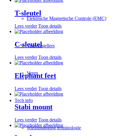
T-sleutel
Elektrische Magnetische Controle (EMC)
Lees verder
Toon details
C-sleutel
Veerverstellers
Lees verder
Toon details
Veren
Elephant feet
Lees verder
Toon details
Tech info
Stabi mount
Lees verder
Toon details
Wielophanging terminologie