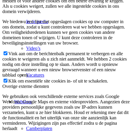
melden of voor andere cookies om een betere ervaring te krijgen.
Als u cookies weigert, zullen we alle ingestelde cookies in ons
domein verwijderen.
In de media
We bieden u een lijst met opgeslagen cookies op uw computer in
ons domein, zodat u kunt controleren wat we hebben opgeslagen.
Om veiligheidsredenen kunnen we geen cookies van andere
domeinen tonen of wijzigen. U kunt deze controleren in de
beveiligingsinstellingen van uw browser.
Video’s
Vink aan om de berichtenbalk permanent te verbergen en alle
cookies te weigeren als u zich niet aanmeldt. We hebben 2 cookies
nodig om deze instelling op te slaan. Anders wordt u opnieuw
gevraagd wanneer u een nieuw browservenster of een nieuw
Vacatures
tabblad opent.
Klik om essentiële site cookies in- of uit te schakelen.
Overige externe diensten
We gebruiken ook verschillende externe services zoals Google
Webshop
Webfonts, Google Maps en externe videoproviders. Aangezien deze
providers persoonlijke gegevens zoals uw IP-adres kunnen
verzamelen, kunt u ze hier blokkeren. Houd er rekening mee dat dit
de functionaliteit en het uiterlijk van onze site aanzienlijk kan
verminderen. Wijzigingen zijn pas effectief zodra u de pagina
Camberplaten
herlaadt