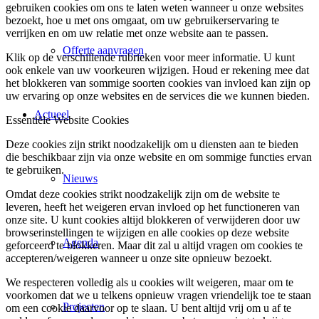
gebruiken cookies om ons te laten weten wanneer u onze websites
bezoekt, hoe u met ons omgaat, om uw gebruikerservaring te
verrijken en om uw relatie met onze website aan te passen.
Offerte aanvragen
Klik op de verschillende rubrieken voor meer informatie. U kunt
ook enkele van uw voorkeuren wijzigen. Houd er rekening mee dat
het blokkeren van sommige soorten cookies van invloed kan zijn op
uw ervaring op onze websites en de services die we kunnen bieden.
Actueel
Essentiële Website Cookies
Deze cookies zijn strikt noodzakelijk om u diensten aan te bieden
die beschikbaar zijn via onze website en om sommige functies ervan
te gebruiken.
Nieuws
Omdat deze cookies strikt noodzakelijk zijn om de website te
leveren, heeft het weigeren ervan invloed op het functioneren van
onze site. U kunt cookies altijd blokkeren of verwijderen door uw
browserinstellingen te wijzigen en alle cookies op deze website
Agenda
geforceerd te blokkeren. Maar dit zal u altijd vragen om cookies te
accepteren/weigeren wanneer u onze site opnieuw bezoekt.
We respecteren volledig als u cookies wilt weigeren, maar om te
voorkomen dat we u telkens opnieuw vragen vriendelijk toe te staan
Projecten
om een cookie daarvoor op te slaan. U bent altijd vrij om u af te