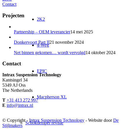
Contact
Projecten
2K2
Partnership – OEM leverancier
14 mei 2025
Donkervoort Part II
21 november 2024
4-Weg
Net binnen gekomen… wordt vervolgd
14 oktober 2024
Contact
EPIC
Intrax Suspension Technology
Kantsingel 34
5349 AJ Oss
The Netherlands
Macpherson XL
T
+31 413 272 997
E
info@intrax.nl
© Copyright -
Intrax Suspension Technology
- Website door
De
Schokdemper revisie
Stijlmakers