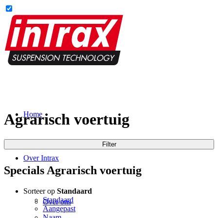
Home
Agrarisch voertuig
Filter
Over Intrax
Specials Agrarisch voertuig
Sorteer op
Standaard
Standaard
Over ons
Aangepast
Naam