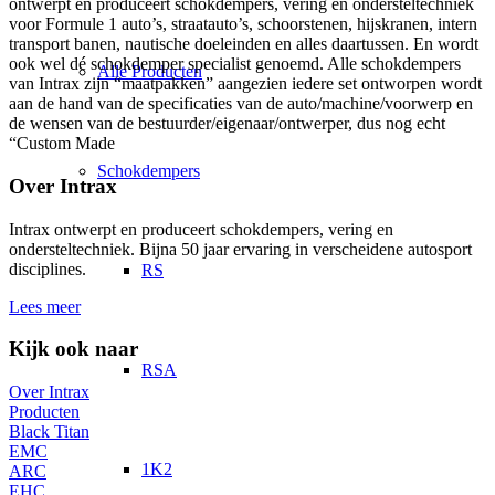
ontwerpt en produceert schokdempers, vering en ondersteltechniek
voor Formule 1 auto’s, straatauto’s, schoorstenen, hijskranen, intern
transport banen, nautische doeleinden en alles daartussen. En wordt
ook wel dé schokdemper specialist genoemd. Alle schokdempers
Alle Producten
van Intrax zijn “maatpakken” aangezien iedere set ontworpen wordt
aan de hand van de specificaties van de auto/machine/voorwerp en
de wensen van de bestuurder/eigenaar/ontwerper, dus nog echt
“Custom Made
Schokdempers
Over Intrax
Intrax ontwerpt en produceert schokdempers, vering en
ondersteltechniek. Bijna 50 jaar ervaring in verscheidene autosport
disciplines.
RS
Lees meer
Kijk ook naar
RSA
Over Intrax
Producten
Black Titan
EMC
1K2
ARC
EHC