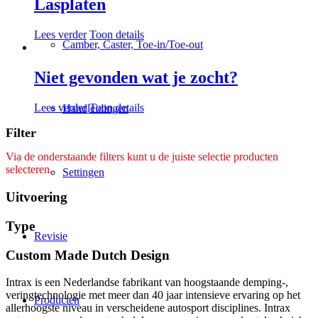
Lasplaten
Lees verder
Toon details
Camber, Caster, Toe-in/Toe-out
Niet gevonden wat je zocht?
Lees verder
Toon details
Handleidingen
Filter
Via de onderstaande filters kunt u de juiste selectie producten
selecteren.
Settingen
Uitvoering
Type
Revisie
Custom Made Dutch Design
Intrax is een Nederlandse fabrikant van hoogstaande demping-,
veringtechnologie met meer dan 40 jaar intensieve ervaring op het
Producten
allerhoogste niveau in verscheidene autosport disciplines. Intrax