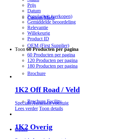
Prijs
Datum
Populariteit (verkopen)
Custom Made
Gemiddelde beoordeling
Relevantie
Willekeurig
Product ID
OEM (First Supplier)
Toon
60 Producten per pagina
60 Producten per pagina
120 Producten per pagina
180 Producten per pagina
Brochure
1K2 Off Road / Veld
Brochure Facility
Specials Agrarisch voertuig
Lees verder
Toon details
1K2 Overig
Opties