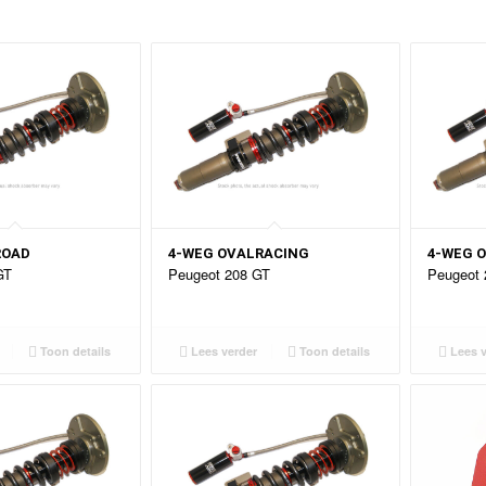
ROAD
4-WEG OVALRACING
4-WEG 
GT
Peugeot 208 GT
Peugeot 
Toon details
Lees verder
Toon details
Lees v