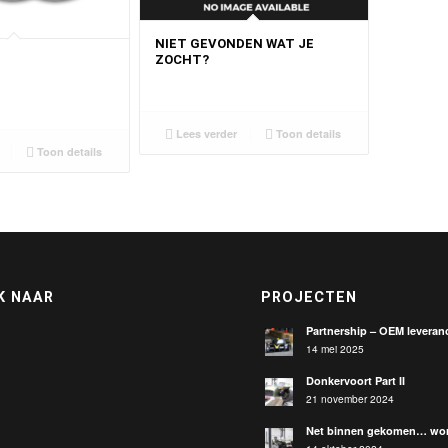
NIET GEVONDEN WAT JE
ZOCHT?
Lees verder
Toon details
Toon details
K NAAR
PROJECTEN
Partnership – OEM leveranc
14 mei 2025
Donkervoort Part II
21 november 2024
Net binnen gekomen… wor