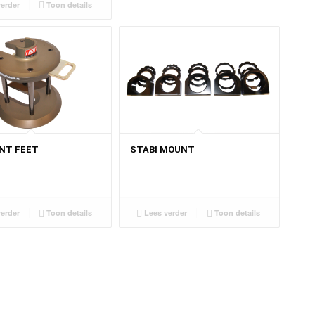
erder
Toon details
NT FEET
STABI MOUNT
erder
Toon details
Lees verder
Toon details