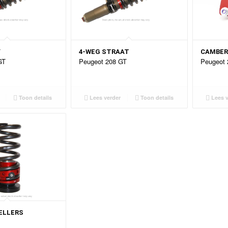
Y
4-WEG STRAAT
CAMBER
GT
Peugeot 208 GT
Peugeot 
Toon details
Lees verder
Toon details
Lees v
ELLERS