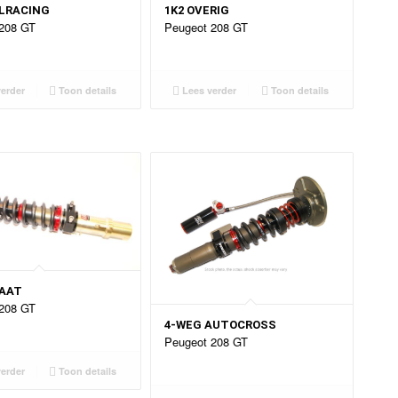
ALRACING
1K2 OVERIG
208 GT
Peugeot 208 GT
erder
Toon details
Lees verder
Toon details
RAAT
208 GT
4-WEG AUTOCROSS
Peugeot 208 GT
erder
Toon details