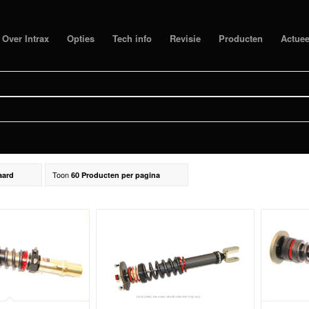
Over Intrax
Opties
Tech info
Revisie
Producten
Actuee
Filter
T 208 GT
Toon
aard
60 Producten per pagina