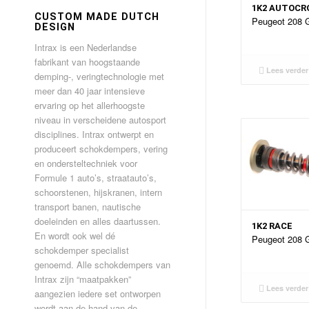
1K2 AUTOCR
CUSTOM MADE DUTCH
Peugeot 208 
DESIGN
Intrax is een Nederlandse
fabrikant van hoogstaande
Lees verder
demping-, veringtechnologie met
meer dan 40 jaar intensieve
ervaring op het allerhoogste
niveau in verscheidene autosport
disciplines. Intrax ontwerpt en
produceert schokdempers, vering
en ondersteltechniek voor
Formule 1 auto’s, straatauto’s,
schoorstenen, hijskranen, intern
transport banen, nautische
doeleinden en alles daartussen.
1K2 RACE
En wordt ook wel dé
Peugeot 208 
schokdemper specialist
genoemd. Alle schokdempers van
Intrax zijn “maatpakken”
Lees verder
aangezien iedere set ontworpen
wordt aan de hand van de