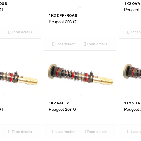
OSS
1K2 OV
GT
Peugeot 
1K2 OFF-ROAD
Peugeot 208 GT
Toon details
Lees v
Lees verder
Toon details
1K2 RALLY
1K2 ST
GT
Peugeot 208 GT
Peugeot 
Toon details
Lees verder
Toon details
Lees v