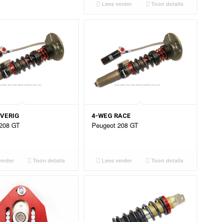
Lees verder
Toon details
OVERIG
4-WEG RACE
208 GT
Peugeot 208 GT
erder
Toon details
Lees verder
Toon details