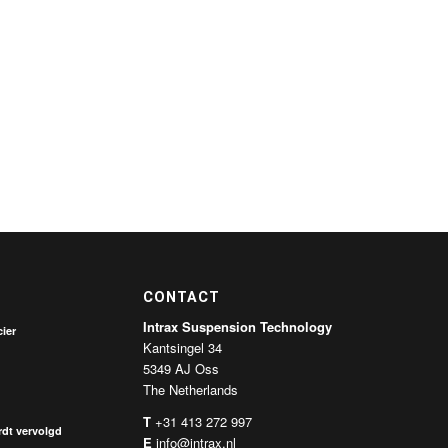
CONTACT
Intrax Suspension Technology
ier
Kantsingel 34
5349 AJ Oss
The Netherlands
T
+31 413 272 997
dt vervolgd
E
info@intrax.nl