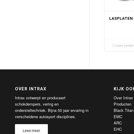
LASPLATEN
Lees verder
OVER INTRAX
KIJK OO
Intrax ontwerpt en produceert
Over Intrax
schokdempers, vering en
Producten
ondersteltechniek. Bijna 50 jaar ervaring in
Black Titan
verscheidene autosport disciplines.
EMC
ARC
EHC
Lees meer