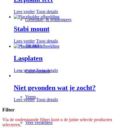
Lees verder
Toon details
Gebruikte- & testdempers
Stabi mount
Lees verder
Toon details
Air jacks
Lasplaten
Lees verder
Toon details
Camberplaten
Niet gevonden wat je zocht?
Veren
Lees verder
Toon details
Filter
Via de onderstaande filters kunt u de juiste selectie producten
Veer verstellers
selecteren.