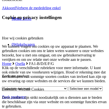
Akkoord
Verberg de mededeling enkel
Cookie en privacy instellingen
Menu
Menu
Hoe wij cookies gebruiken
0
Winkelwagen
We kunnen vragen om cookies op uw apparaat te plaatsen. We
gebruiken cookies om ons te laten weten wanneer u onze websites
bezoekt, hoe u met ons omgaat, om uw gebruikerservaring te
verrijken en om uw relatie met onze website aan te passen.
Home
Osella
FA1-B/D/E/F/G
Klik op de verschillende rubrieken voor meer informatie. U kunt
ook enkele van uw voorkeuren wijzigen. Houd er rekening mee dat
Zoek uw product:
het blokkeren van sommige soorten cookies van invloed kan zijn op
uw ervaring op onze websites en de services die we kunnen bieden.
Essentiële Website Cookies
Zoek producten
Deze cookies zijn strikt noodzakelijk om u diensten aan te bieden
die beschikbaar zijn via onze website en om sommige functies ervan
te gebruiken.