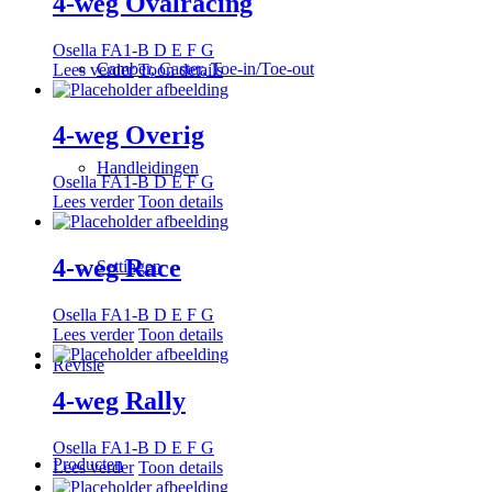
4-weg Ovalracing
Osella FA1-B D E F G
Camber, Caster, Toe-in/Toe-out
Lees verder
Toon details
4-weg Overig
Handleidingen
Osella FA1-B D E F G
Lees verder
Toon details
4-weg Race
Settingen
Osella FA1-B D E F G
Lees verder
Toon details
Revisie
4-weg Rally
Osella FA1-B D E F G
Producten
Lees verder
Toon details