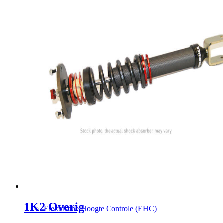
Air Jacks
Anti Roll-Control (ARC)
Black Titan
Camberplaten
1K2 Overig
Elektrische Hoogte Controle (EHC)