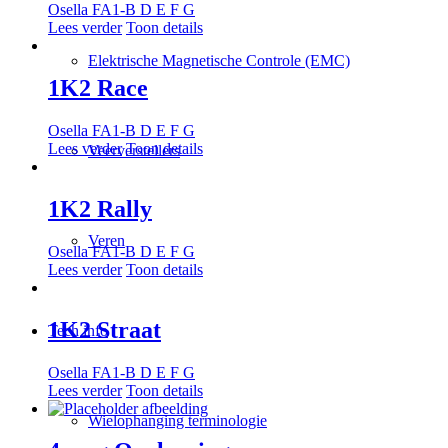
Osella FA1-B D E F G
Lees verder
Toon details
Elektrische Magnetische Controle (EMC)
1K2 Race
Osella FA1-B D E F G
Lees verder
Toon details
Veerverstellers
1K2 Rally
Veren
Osella FA1-B D E F G
Lees verder
Toon details
1K2 Straat
Tech info
Osella FA1-B D E F G
Lees verder
Toon details
Wielophanging terminologie