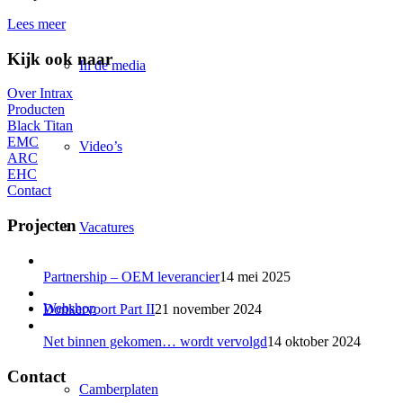
Lees meer
Kijk ook naar
In de media
Over Intrax
Producten
Black Titan
EMC
Video’s
ARC
EHC
Contact
Projecten
Vacatures
Partnership – OEM leverancier
14 mei 2025
Webshop
Donkervoort Part II
21 november 2024
Net binnen gekomen… wordt vervolgd
14 oktober 2024
Contact
Camberplaten