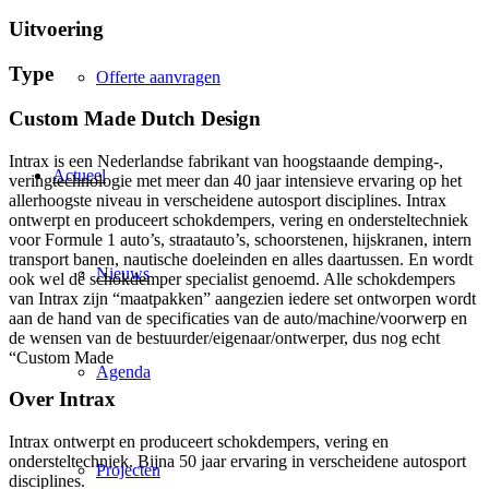
Uitvoering
Type
Offerte aanvragen
Custom Made Dutch Design
Intrax is een Nederlandse fabrikant van hoogstaande demping-,
Actueel
veringtechnologie met meer dan 40 jaar intensieve ervaring op het
allerhoogste niveau in verscheidene autosport disciplines. Intrax
ontwerpt en produceert schokdempers, vering en ondersteltechniek
voor Formule 1 auto’s, straatauto’s, schoorstenen, hijskranen, intern
transport banen, nautische doeleinden en alles daartussen. En wordt
Nieuws
ook wel dé schokdemper specialist genoemd. Alle schokdempers
van Intrax zijn “maatpakken” aangezien iedere set ontworpen wordt
aan de hand van de specificaties van de auto/machine/voorwerp en
de wensen van de bestuurder/eigenaar/ontwerper, dus nog echt
“Custom Made
Agenda
Over Intrax
Intrax ontwerpt en produceert schokdempers, vering en
ondersteltechniek. Bijna 50 jaar ervaring in verscheidene autosport
Projecten
disciplines.