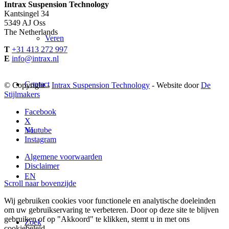
Intrax Suspension Technology
Kantsingel 34
5349 AJ Oss
The Netherlands
Veren
T
+31 413 272 997
E
info@intrax.nl
Contact
© Copyright -
Intrax Suspension Technology
- Website door
De
Stijlmakers
Facebook
X
NL
Youtube
Instagram
Algemene voorwaarden
Disclaimer
EN
Scroll naar bovenzijde
Wij gebruiken cookies voor functionele en analytische doeleinden
om uw gebruikservaring te verbeteren. Door op deze site te blijven
gebruiken of op "Akkoord" te klikken, stemt u in met ons
Zoek
cookiebeleid.