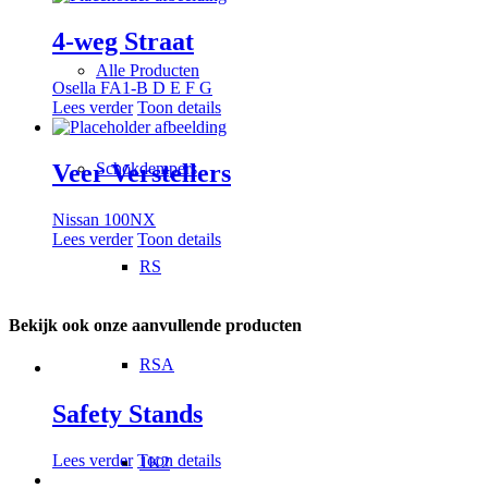
4-weg Straat
Alle Producten
Osella FA1-B D E F G
Lees verder
Toon details
Veer Verstellers
Schokdempers
Nissan 100NX
Lees verder
Toon details
RS
Bekijk ook onze aanvullende producten
RSA
Safety Stands
Lees verder
Toon details
1K2