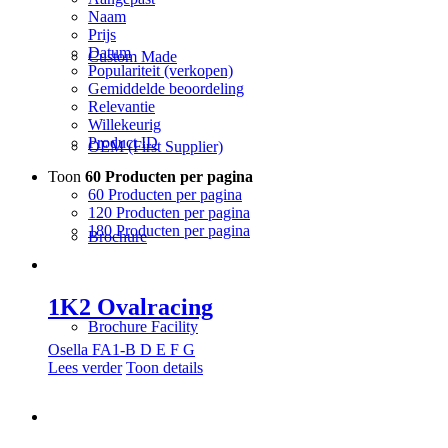
Naam
Prijs
Datum
Custom Made
Populariteit (verkopen)
Gemiddelde beoordeling
Relevantie
Willekeurig
Product ID
OEM (First Supplier)
Toon
60 Producten per pagina
60 Producten per pagina
120 Producten per pagina
180 Producten per pagina
Brochure
1K2 Ovalracing
Brochure Facility
Osella FA1-B D E F G
Lees verder
Toon details
Opties