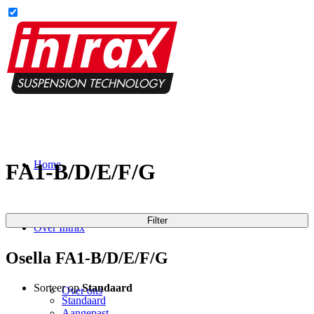
Home
FA1-B/D/E/F/G
Filter
Over Intrax
Osella FA1-B/D/E/F/G
Sorteer op
Standaard
Over ons
Standaard
Aangepast