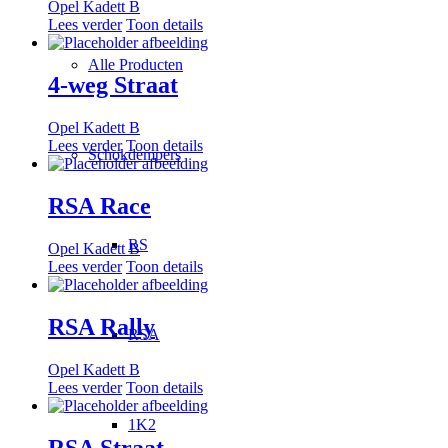
Opel Kadett B
Lees verder
Toon details
Alle Producten
4-weg Straat
Opel Kadett B
Lees verder
Toon details
Schokdempers
RSA Race
RS
Opel Kadett B
Lees verder
Toon details
RSA Rally
RSA
Opel Kadett B
Lees verder
Toon details
1K2
RSA Straat