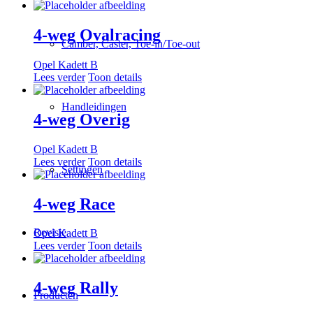
4-weg Ovalracing
Camber, Caster, Toe-in/Toe-out
Opel Kadett B
Lees verder
Toon details
Handleidingen
4-weg Overig
Opel Kadett B
Lees verder
Toon details
Settingen
4-weg Race
Revisie
Opel Kadett B
Lees verder
Toon details
4-weg Rally
Producten