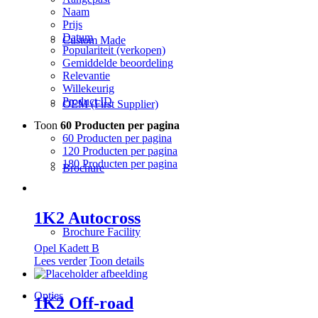
Naam
Prijs
Datum
Custom Made
Populariteit (verkopen)
Gemiddelde beoordeling
Relevantie
Willekeurig
Product ID
OEM (First Supplier)
Toon
60 Producten per pagina
60 Producten per pagina
120 Producten per pagina
180 Producten per pagina
Brochure
1K2 Autocross
Brochure Facility
Opel Kadett B
Lees verder
Toon details
Opties
1K2 Off-road