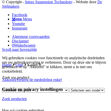
© Copyright -
Intrax Suspension Technology
- Website door
De
Stijlmakers
Facebook
Menu
Menu
X
Youtube
Instagram
Algemene voorwaarden
Disclaimer
0
Winkelwagen
Scroll naar bovenzijde
Wij gebruiken cookies voor functionele en analytische doeleinden
om uw gebruikservaring te verbeteren. Door op deze site te blijven
Home
Opel
Kadett B
gebruiken of op "Akkoord" te klikken, stemt u in met ons
cookiebeleid.
Zoek uw product:
Akkoord
Verberg de mededeling enkel
Cookie en privacy instellingen
Zoek producten
Hoe wij cookies gebruiken