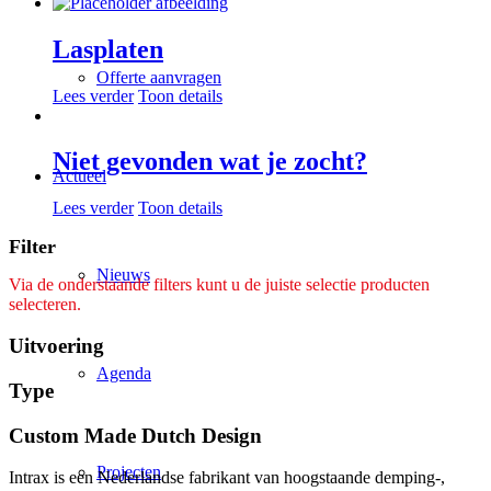
Lasplaten
Offerte aanvragen
Lees verder
Toon details
Niet gevonden wat je zocht?
Actueel
Lees verder
Toon details
Filter
Nieuws
Via de onderstaande filters kunt u de juiste selectie producten
selecteren.
Uitvoering
Agenda
Type
Custom Made Dutch Design
Projecten
Intrax is een Nederlandse fabrikant van hoogstaande demping-,