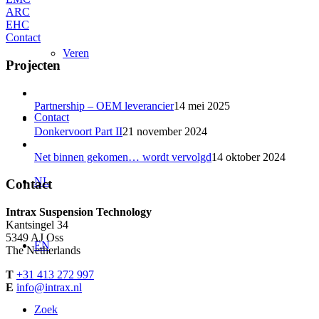
ARC
EHC
Contact
Veren
Projecten
Partnership – OEM leverancier
14 mei 2025
Contact
Donkervoort Part II
21 november 2024
Net binnen gekomen… wordt vervolgd
14 oktober 2024
NL
Contact
Intrax Suspension Technology
Kantsingel 34
5349 AJ Oss
EN
The Netherlands
T
+31 413 272 997
E
info@intrax.nl
Zoek