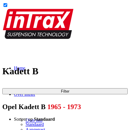
Home
Kadett B
Filter
Over Intrax
Opel Kadett B
1965 - 1973
Sorteer op
Standaard
Over ons
Standaard
Aangepast