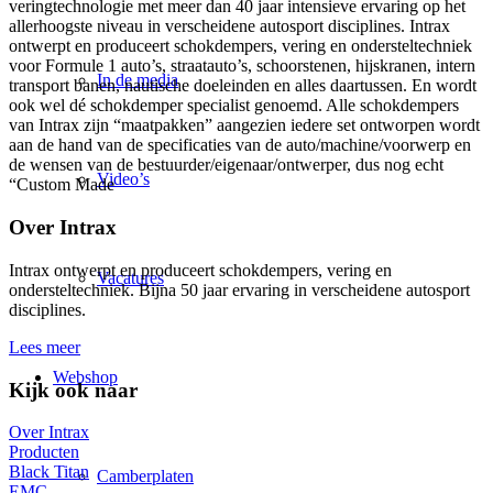
veringtechnologie met meer dan 40 jaar intensieve ervaring op het
allerhoogste niveau in verscheidene autosport disciplines. Intrax
ontwerpt en produceert schokdempers, vering en ondersteltechniek
voor Formule 1 auto’s, straatauto’s, schoorstenen, hijskranen, intern
In de media
transport banen, nautische doeleinden en alles daartussen. En wordt
ook wel dé schokdemper specialist genoemd. Alle schokdempers
van Intrax zijn “maatpakken” aangezien iedere set ontworpen wordt
aan de hand van de specificaties van de auto/machine/voorwerp en
de wensen van de bestuurder/eigenaar/ontwerper, dus nog echt
Video’s
“Custom Made
Over Intrax
Intrax ontwerpt en produceert schokdempers, vering en
Vacatures
ondersteltechniek. Bijna 50 jaar ervaring in verscheidene autosport
disciplines.
Lees meer
Webshop
Kijk ook naar
Over Intrax
Producten
Black Titan
Camberplaten
EMC