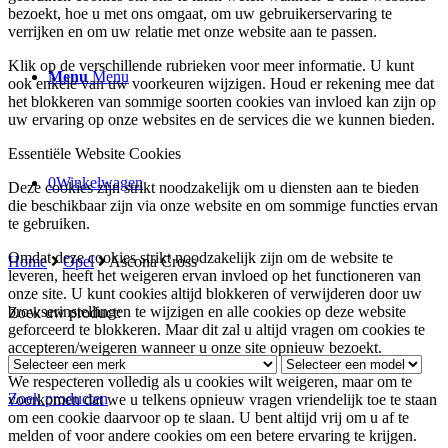
bezoekt, hoe u met ons omgaat, om uw gebruikerservaring te
verrijken en om uw relatie met onze website aan te passen.
Klik op de verschillende rubrieken voor meer informatie. U kunt
Menu
Menu
ook enkele van uw voorkeuren wijzigen. Houd er rekening mee dat
het blokkeren van sommige soorten cookies van invloed kan zijn op
uw ervaring op onze websites en de services die we kunnen bieden.
Essentiële Website Cookies
0
Winkelwagen
Deze cookies zijn strikt noodzakelijk om u diensten aan te bieden
die beschikbaar zijn via onze website en om sommige functies ervan
te gebruiken.
Omdat deze cookies strikt noodzakelijk zijn om de website te
Home
Opel
Ascona Cross
leveren, heeft het weigeren ervan invloed op het functioneren van
onze site. U kunt cookies altijd blokkeren of verwijderen door uw
browserinstellingen te wijzigen en alle cookies op deze website
Zoek uw product:
geforceerd te blokkeren. Maar dit zal u altijd vragen om cookies te
accepteren/weigeren wanneer u onze site opnieuw bezoekt.
We respecteren volledig als u cookies wilt weigeren, maar om te
Zoek producten
voorkomen dat we u telkens opnieuw vragen vriendelijk toe te staan
om een cookie daarvoor op te slaan. U bent altijd vrij om u af te
melden of voor andere cookies om een betere ervaring te krijgen.