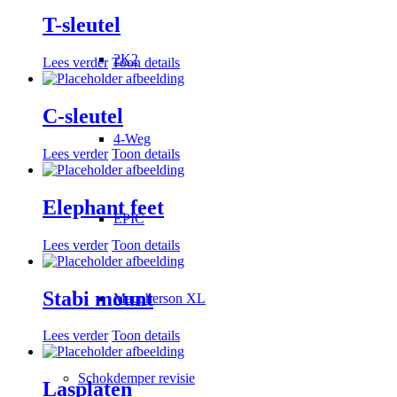
T-sleutel
2K2
Lees verder
Toon details
C-sleutel
4-Weg
Lees verder
Toon details
Elephant feet
EPIC
Lees verder
Toon details
Stabi mount
Macpherson XL
Lees verder
Toon details
Schokdemper revisie
Lasplaten