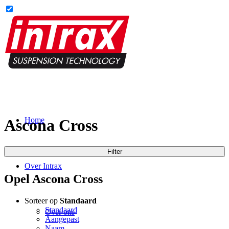
Home
Ascona Cross
Filter
Over Intrax
Opel Ascona Cross
Sorteer op
Standaard
Standaard
Over ons
Aangepast
Naam