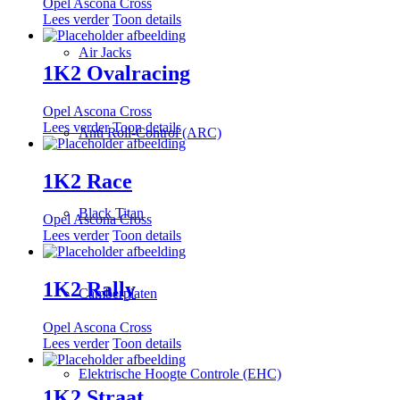
Opel Ascona Cross
Lees verder
Toon details
Air Jacks
1K2 Ovalracing
Opel Ascona Cross
Lees verder
Toon details
Anti Roll-Control (ARC)
1K2 Race
Black Titan
Opel Ascona Cross
Lees verder
Toon details
1K2 Rally
Camberplaten
Opel Ascona Cross
Lees verder
Toon details
Elektrische Hoogte Controle (EHC)
1K2 Straat