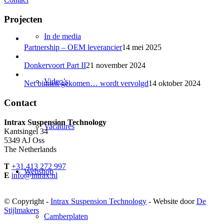
Projecten
In de media
Partnership – OEM leverancier
14 mei 2025
Donkervoort Part II
21 november 2024
Video’s
Net binnen gekomen… wordt vervolgd
14 oktober 2024
Contact
Intrax Suspension Technology
Vacatures
Kantsingel 34
5349 AJ Oss
The Netherlands
T
+31 413 272 997
Webshop
E
info@intrax.nl
© Copyright -
Intrax Suspension Technology
- Website door
De
Stijlmakers
Camberplaten