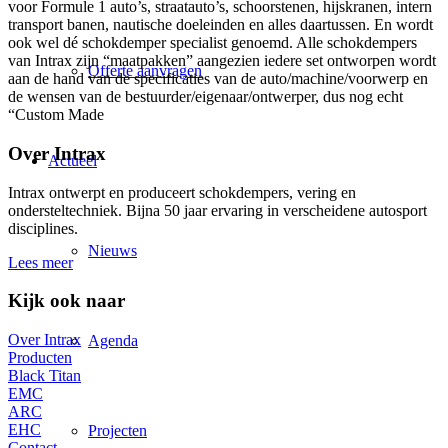
voor Formule 1 auto’s, straatauto’s, schoorstenen, hijskranen, intern
transport banen, nautische doeleinden en alles daartussen. En wordt
ook wel dé schokdemper specialist genoemd. Alle schokdempers
van Intrax zijn “maatpakken” aangezien iedere set ontworpen wordt
Offerte aanvragen
aan de hand van de specificaties van de auto/machine/voorwerp en
de wensen van de bestuurder/eigenaar/ontwerper, dus nog echt
“Custom Made
Over Intrax
Actueel
Intrax ontwerpt en produceert schokdempers, vering en
ondersteltechniek. Bijna 50 jaar ervaring in verscheidene autosport
disciplines.
Nieuws
Lees meer
Kijk ook naar
Over Intrax
Agenda
Producten
Black Titan
EMC
ARC
EHC
Projecten
Contact