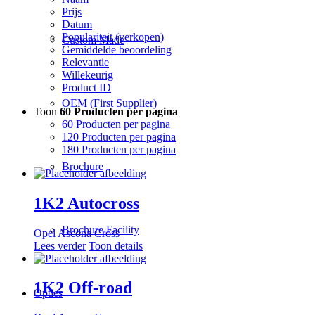
Prijs
Datum
Populariteit (verkopen)
Custom Made
Gemiddelde beoordeling
Relevantie
Willekeurig
Product ID
OEM (First Supplier)
Toon
60 Producten per pagina
60 Producten per pagina
120 Producten per pagina
180 Producten per pagina
Brochure
1K2 Autocross
Brochure Facility
Opel Ascona Cross
Lees verder
Toon details
1K2 Off-road
Opties