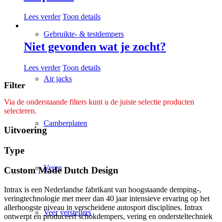
Lees verder
Toon details
Gebruikte- & testdempers
Niet gevonden wat je zocht?
Lees verder
Toon details
Air jacks
Filter
Via de onderstaande filters kunt u de juiste selectie producten
selecteren.
Camberplaten
Uitvoering
Type
Veren
Custom Made Dutch Design
Intrax is een Nederlandse fabrikant van hoogstaande demping-,
veringtechnologie met meer dan 40 jaar intensieve ervaring op het
allerhoogste niveau in verscheidene autosport disciplines. Intrax
Veer verstellers
ontwerpt en produceert schokdempers, vering en ondersteltechniek