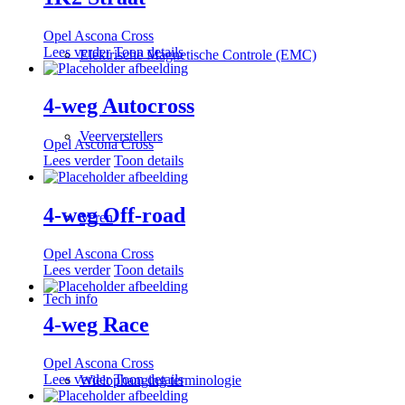
Opel Ascona Cross
Lees verder
Toon details
Elektrische Magnetische Controle (EMC)
4-weg Autocross
Veerverstellers
Opel Ascona Cross
Lees verder
Toon details
4-weg Off-road
Veren
Opel Ascona Cross
Lees verder
Toon details
Tech info
4-weg Race
Opel Ascona Cross
Lees verder
Toon details
Wielophanging terminologie