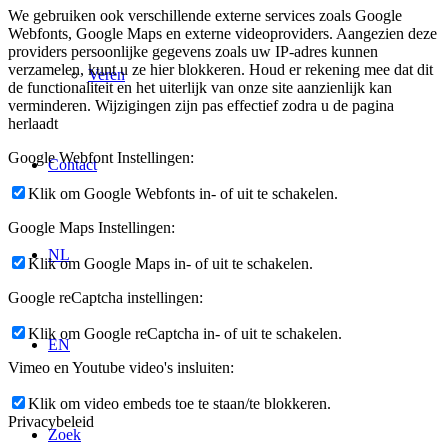
We gebruiken ook verschillende externe services zoals Google
Webfonts, Google Maps en externe videoproviders. Aangezien deze
providers persoonlijke gegevens zoals uw IP-adres kunnen
verzamelen, kunt u ze hier blokkeren. Houd er rekening mee dat dit
Veren
de functionaliteit en het uiterlijk van onze site aanzienlijk kan
verminderen. Wijzigingen zijn pas effectief zodra u de pagina
herlaadt
Google Webfont Instellingen:
Contact
Klik om Google Webfonts in- of uit te schakelen.
Google Maps Instellingen:
NL
Klik om Google Maps in- of uit te schakelen.
Google reCaptcha instellingen:
Klik om Google reCaptcha in- of uit te schakelen.
EN
Vimeo en Youtube video's insluiten:
Klik om video embeds toe te staan/te blokkeren.
Privacybeleid
Zoek