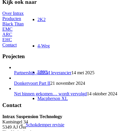
Kijk ook naar
Over Intrax
Producten
2K2
Black Titan
EMC
ARC
EHC
Contact
4-Weg
Projecten
EPIC
Partnership – OEM leverancier
14 mei 2025
Donkervoort Part II
21 november 2024
Net binnen gekomen… wordt vervolgd
14 oktober 2024
Macpherson XL
Contact
Intrax Suspension Technology
Kantsingel 34
Schokdemper revisie
5349 AJ Oss