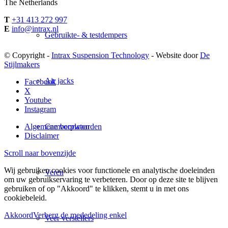
The Netherlands
T
+31 413 272 997
E
info@intrax.nl
Gebruikte- & testdempers
© Copyright -
Intrax Suspension Technology
- Website door
De
Stijlmakers
Air jacks
Facebook
X
Youtube
Instagram
Algemene voorwaarden
Camberplaten
Disclaimer
Scroll naar bovenzijde
Wij gebruiken cookies voor functionele en analytische doeleinden
Veren
om uw gebruikservaring te verbeteren. Door op deze site te blijven
gebruiken of op "Akkoord" te klikken, stemt u in met ons
cookiebeleid.
Akkoord
Verberg de mededeling enkel
Veer verstellers