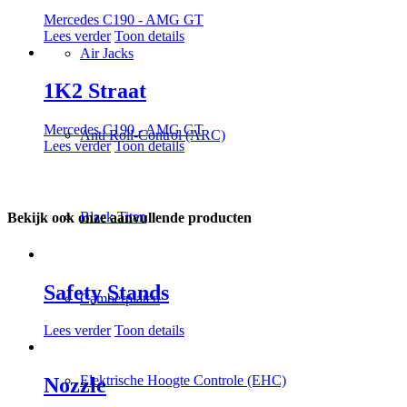
Mercedes C190 - AMG GT
Lees verder
Toon details
Air Jacks
1K2 Straat
Mercedes C190 - AMG GT
Anti Roll-Control (ARC)
Lees verder
Toon details
Black Titan
Bekijk ook onze aanvullende producten
Safety Stands
Camberplaten
Lees verder
Toon details
Elektrische Hoogte Controle (EHC)
Nozzle