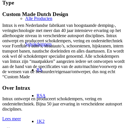
Type
Custom Made Dutch Design
Alle Producten
Intrax is een Nederlandse fabrikant van hoogstaande demping-,
veringtechnologie met meer dan 40 jaar intensieve ervaring op het
allerhoogste niveau in verscheidene autosport disciplines. Intrax
ontwerpt en produceert schokdempers, vering en ondersteltechniek
Schokdempers
voor Formule 1 auto’s, straatauto’s, schoorstenen, hijskranen, intern
transport banen, nautische doeleinden en alles daartussen. En wordt
ook wel dé schokdemper specialist genoemd. Alle schokdempers
van Intrax zijn “maatpakken” aangezien iedere set ontworpen wordt
aan de hand van de specificaties van de auto/machine/voorwerp en
RS
de wensen van de bestuurder/eigenaar/ontwerper, dus nog echt
“Custom Made
Over Intrax
RSA
Intrax ontwerpt en produceert schokdempers, vering en
ondersteltechniek. Bijna 50 jaar ervaring in verscheidene autosport
disciplines.
Lees meer
1K2