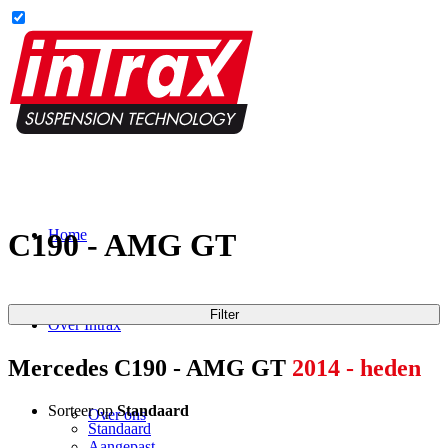
Home
C190 - AMG GT
Filter
Over Intrax
Mercedes C190 - AMG GT
2014 - heden
Sorteer op
Standaard
Over ons
Standaard
Aangepast