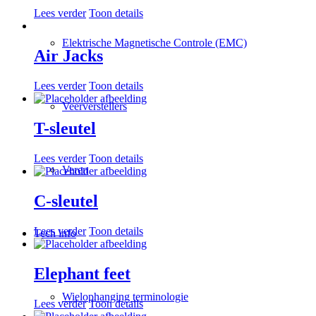
Lees verder
Toon details
Elektrische Magnetische Controle (EMC)
Air Jacks
Lees verder
Toon details
Veerverstellers
T-sleutel
Lees verder
Toon details
Veren
C-sleutel
Lees verder
Toon details
Tech info
Elephant feet
Wielophanging terminologie
Lees verder
Toon details