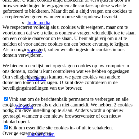
browserinstellingen te wijzigen en alle cookies op deze website
geforceerd te blokkeren. Maar dit zal u altijd vragen om cookies te
accepteren/weigeren wanneer u onze site opnieuw bezoekt.
In de media
We respecteren volledig als u cookies wilt weigeren, maar om te
voorkomen dat we u telkens opnieuw vragen vriendelijk toe te staan
om een cookie daarvoor op te slaan. U bent altijd vrij om u af te
melden of voor andere cookies om een betere ervaring te krijgen.
Als u cookies weigert, zullen we alle ingestelde cookies in ons
Video’s
domein verwijderen.
We bieden u een lijst met opgeslagen cookies op uw computer in
ons domein, zodat u kunt controleren wat we hebben opgeslagen.
Om veiligheidsredenen kunnen we geen cookies van andere
Vacatures
domeinen tonen of wijzigen. U kunt deze controleren in de
beveiligingsinstellingen van uw browser.
Vink aan om de berichtenbalk permanent te verbergen en alle
cookies te weigeren als u zich niet aanmeldt. We hebben 2 cookies
Webshop
nodig om deze instelling op te slaan. Anders wordt u opnieuw
gevraagd wanneer u een nieuw browservenster of een nieuw
tabblad opent.
Klik om essentiële site cookies in- of uit te schakelen.
Overige externe diensten
Camberplaten