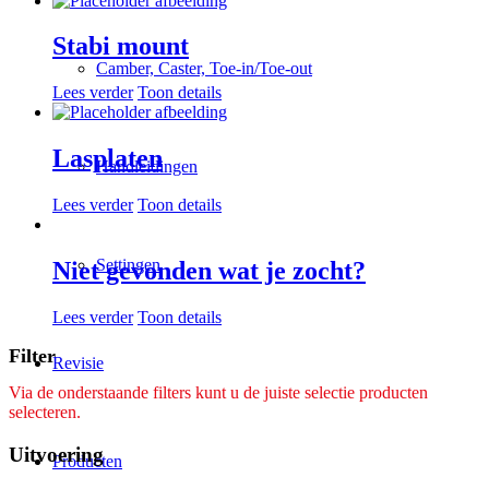
Stabi mount
Camber, Caster, Toe-in/Toe-out
Lees verder
Toon details
Lasplaten
Handleidingen
Lees verder
Toon details
Settingen
Niet gevonden wat je zocht?
Lees verder
Toon details
Filter
Revisie
Via de onderstaande filters kunt u de juiste selectie producten
selecteren.
Uitvoering
Producten