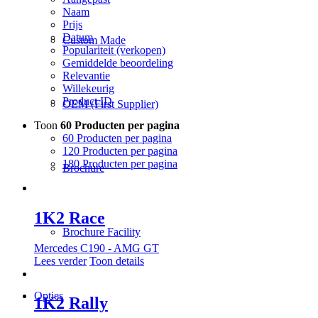
Naam
Prijs
Datum
Custom Made
Populariteit (verkopen)
Gemiddelde beoordeling
Relevantie
Willekeurig
Product ID
OEM (First Supplier)
Toon
60 Producten per pagina
60 Producten per pagina
120 Producten per pagina
180 Producten per pagina
Brochure
1K2 Race
Brochure Facility
Mercedes C190 - AMG GT
Lees verder
Toon details
Opties
1K2 Rally