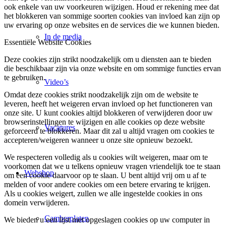
ook enkele van uw voorkeuren wijzigen. Houd er rekening mee dat
het blokkeren van sommige soorten cookies van invloed kan zijn op
uw ervaring op onze websites en de services die we kunnen bieden.
In de media
Essentiële Website Cookies
Deze cookies zijn strikt noodzakelijk om u diensten aan te bieden
die beschikbaar zijn via onze website en om sommige functies ervan
te gebruiken.
Video’s
Omdat deze cookies strikt noodzakelijk zijn om de website te
leveren, heeft het weigeren ervan invloed op het functioneren van
onze site. U kunt cookies altijd blokkeren of verwijderen door uw
browserinstellingen te wijzigen en alle cookies op deze website
Vacatures
geforceerd te blokkeren. Maar dit zal u altijd vragen om cookies te
accepteren/weigeren wanneer u onze site opnieuw bezoekt.
We respecteren volledig als u cookies wilt weigeren, maar om te
voorkomen dat we u telkens opnieuw vragen vriendelijk toe te staan
Webshop
om een cookie daarvoor op te slaan. U bent altijd vrij om u af te
melden of voor andere cookies om een betere ervaring te krijgen.
Als u cookies weigert, zullen we alle ingestelde cookies in ons
domein verwijderen.
Camberplaten
We bieden u een lijst met opgeslagen cookies op uw computer in