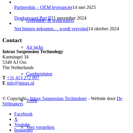
Partnership – OEM leverancier
14 mei 2025
Donkervoort Part II
21 november 2024
Gebruikte- & testdempers
Net binnen gekomen… wordt vervolgd
14 oktober 2024
Contact
Air jacks
Intrax Suspension Technology
Kantsingel 34
5349 AJ Oss
The Netherlands
Camberplaten
T
+31 413 272 997
E
info@intrax.nl
© Copyright -
Intrax Suspension Technology
- Website door
De
Veren
Stijlmakers
Facebook
X
Youtube
Veer verstellers
Instagram