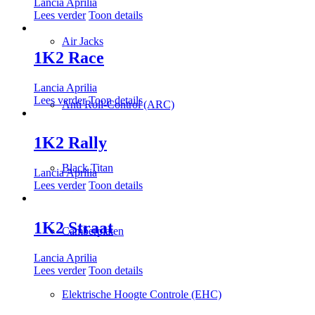
Lancia Aprilia
Lees verder
Toon details
Air Jacks
1K2 Race
Lancia Aprilia
Lees verder
Toon details
Anti Roll-Control (ARC)
1K2 Rally
Black Titan
Lancia Aprilia
Lees verder
Toon details
1K2 Straat
Camberplaten
Lancia Aprilia
Lees verder
Toon details
Elektrische Hoogte Controle (EHC)