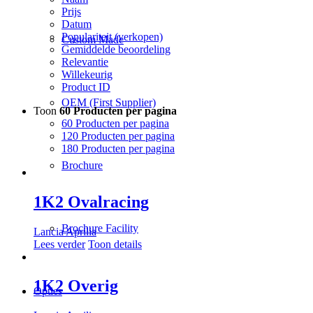
Prijs
Datum
Populariteit (verkopen)
Custom Made
Gemiddelde beoordeling
Relevantie
Willekeurig
Product ID
OEM (First Supplier)
Toon
60 Producten per pagina
60 Producten per pagina
120 Producten per pagina
180 Producten per pagina
Brochure
1K2 Ovalracing
Brochure Facility
Lancia Aprilia
Lees verder
Toon details
1K2 Overig
Opties