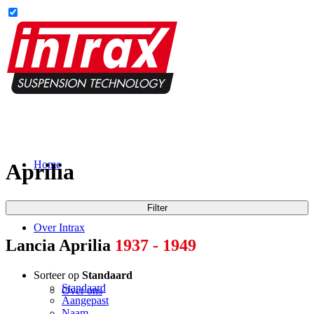
Home
Aprilia
Filter
Over Intrax
Lancia Aprilia
1937 - 1949
Sorteer op
Standaard
Standaard
Over ons
Aangepast
Naam