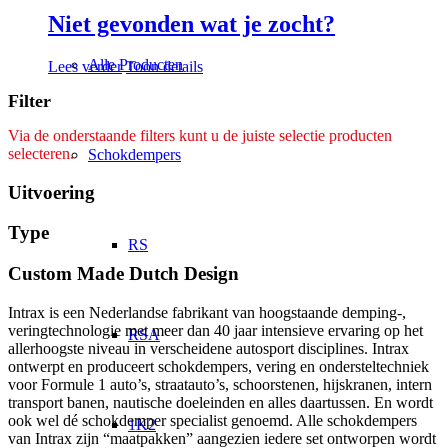
Niet gevonden wat je zocht?
Alle Producten
Lees verder
Toon details
Filter
Via de onderstaande filters kunt u de juiste selectie producten
selecteren.
Schokdempers
Uitvoering
Type
RS
Custom Made Dutch Design
Intrax is een Nederlandse fabrikant van hoogstaande demping-,
veringtechnologie met meer dan 40 jaar intensieve ervaring op het
RSA
allerhoogste niveau in verscheidene autosport disciplines. Intrax
ontwerpt en produceert schokdempers, vering en ondersteltechniek
voor Formule 1 auto’s, straatauto’s, schoorstenen, hijskranen, intern
transport banen, nautische doeleinden en alles daartussen. En wordt
ook wel dé schokdemper specialist genoemd. Alle schokdempers
1K2
van Intrax zijn “maatpakken” aangezien iedere set ontworpen wordt