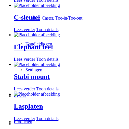
Lees verder
Toon details
C-sleutel
Camber, Caster, Toe-in/Toe-out
Lees verder
Toon details
Handleidingen
Elephant feet
Lees verder
Toon details
Settingen
Stabi mount
Lees verder
Toon details
Revisie
Lasplaten
Lees verder
Toon details
Producten