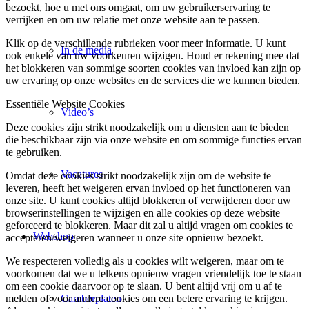
bezoekt, hoe u met ons omgaat, om uw gebruikerservaring te
verrijken en om uw relatie met onze website aan te passen.
Klik op de verschillende rubrieken voor meer informatie. U kunt
In de media
ook enkele van uw voorkeuren wijzigen. Houd er rekening mee dat
het blokkeren van sommige soorten cookies van invloed kan zijn op
uw ervaring op onze websites en de services die we kunnen bieden.
Essentiële Website Cookies
Video’s
Deze cookies zijn strikt noodzakelijk om u diensten aan te bieden
die beschikbaar zijn via onze website en om sommige functies ervan
te gebruiken.
Vacatures
Omdat deze cookies strikt noodzakelijk zijn om de website te
leveren, heeft het weigeren ervan invloed op het functioneren van
onze site. U kunt cookies altijd blokkeren of verwijderen door uw
browserinstellingen te wijzigen en alle cookies op deze website
geforceerd te blokkeren. Maar dit zal u altijd vragen om cookies te
Webshop
accepteren/weigeren wanneer u onze site opnieuw bezoekt.
We respecteren volledig als u cookies wilt weigeren, maar om te
voorkomen dat we u telkens opnieuw vragen vriendelijk toe te staan
om een cookie daarvoor op te slaan. U bent altijd vrij om u af te
Camberplaten
melden of voor andere cookies om een betere ervaring te krijgen.