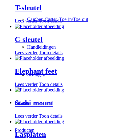
T-sleutel
Camber, Caster, Toe-in/Toe-out
Lees verder
Toon details
C-sleutel
Handleidingen
Lees verder
Toon details
Elephant feet
Settingen
Lees verder
Toon details
Stabi mount
Revisie
Lees verder
Toon details
Producten
Lasplaten