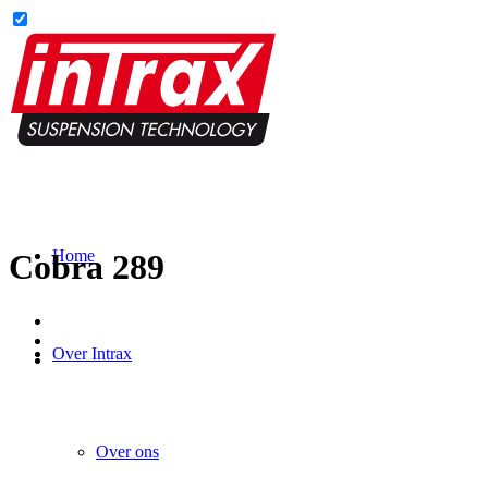
Home
Cobra 289
Over Intrax
Over ons