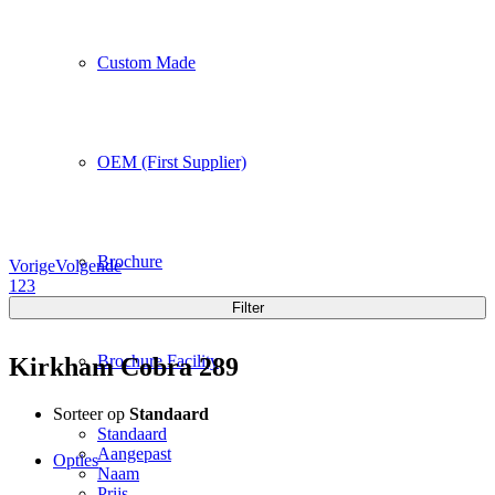
Custom Made
OEM (First Supplier)
Brochure
Vorige
Volgende
1
2
3
Filter
Brochure Facility
Kirkham Cobra 289
Sorteer op
Standaard
Standaard
Aangepast
Opties
Naam
Prijs