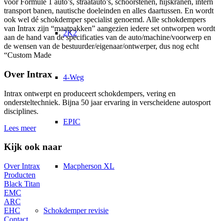
voor Formule 1 auto’s, straatauto’s, schoorstenen, hijskranen, intern
transport banen, nautische doeleinden en alles daartussen. En wordt
ook wel dé schokdemper specialist genoemd. Alle schokdempers
van Intrax zijn “maatpakken” aangezien iedere set ontworpen wordt
2K2
aan de hand van de specificaties van de auto/machine/voorwerp en
de wensen van de bestuurder/eigenaar/ontwerper, dus nog echt
“Custom Made
Over Intrax
4-Weg
Intrax ontwerpt en produceert schokdempers, vering en
ondersteltechniek. Bijna 50 jaar ervaring in verscheidene autosport
disciplines.
EPIC
Lees meer
Kijk ook naar
Macpherson XL
Over Intrax
Producten
Black Titan
EMC
ARC
Schokdemper revisie
EHC
Contact