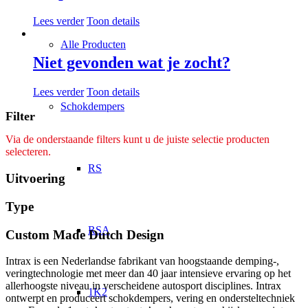
Lees verder
Toon details
Alle Producten
Niet gevonden wat je zocht?
Lees verder
Toon details
Schokdempers
Filter
Via de onderstaande filters kunt u de juiste selectie producten
selecteren.
RS
Uitvoering
Type
RSA
Custom Made Dutch Design
Intrax is een Nederlandse fabrikant van hoogstaande demping-,
veringtechnologie met meer dan 40 jaar intensieve ervaring op het
allerhoogste niveau in verscheidene autosport disciplines. Intrax
1K2
ontwerpt en produceert schokdempers, vering en ondersteltechniek