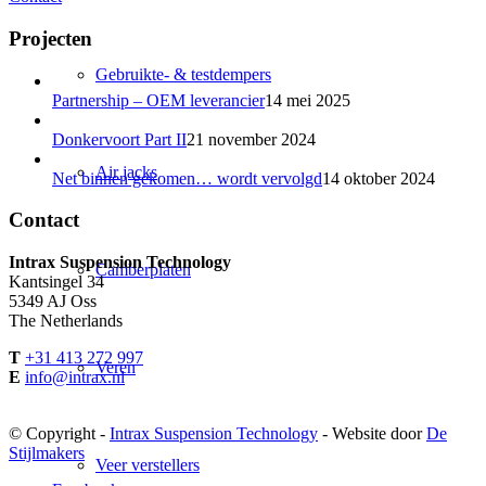
Projecten
Gebruikte- & testdempers
Partnership – OEM leverancier
14 mei 2025
Donkervoort Part II
21 november 2024
Air jacks
Net binnen gekomen… wordt vervolgd
14 oktober 2024
Contact
Intrax Suspension Technology
Camberplaten
Kantsingel 34
5349 AJ Oss
The Netherlands
T
+31 413 272 997
Veren
E
info@intrax.nl
© Copyright -
Intrax Suspension Technology
- Website door
De
Stijlmakers
Veer verstellers