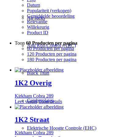
Datum
Populariteit (verkopen)
Gemiddelde beoordeling
Air Jacks
Relevantie
Willekeurig
Product ID
Toon
60 Producten per pagina
Anti Roll-Control (ARC)
60 Producten per pagina
120 Producten per pagina
180 Producten per pagina
Black Titan
1K2 Overig
Kirkham Cobra 289
Camberplaten
Lees verder
Toon details
1K2 Straat
Elektrische Hoogte Controle (EHC)
Kirkham Cobra 289