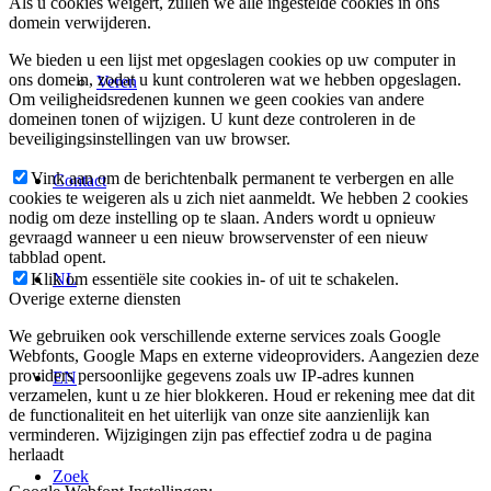
Als u cookies weigert, zullen we alle ingestelde cookies in ons
domein verwijderen.
We bieden u een lijst met opgeslagen cookies op uw computer in
ons domein, zodat u kunt controleren wat we hebben opgeslagen.
Veren
Om veiligheidsredenen kunnen we geen cookies van andere
domeinen tonen of wijzigen. U kunt deze controleren in de
beveiligingsinstellingen van uw browser.
Vink aan om de berichtenbalk permanent te verbergen en alle
Contact
cookies te weigeren als u zich niet aanmeldt. We hebben 2 cookies
nodig om deze instelling op te slaan. Anders wordt u opnieuw
gevraagd wanneer u een nieuw browservenster of een nieuw
tabblad opent.
NL
Klik om essentiële site cookies in- of uit te schakelen.
Overige externe diensten
We gebruiken ook verschillende externe services zoals Google
Webfonts, Google Maps en externe videoproviders. Aangezien deze
providers persoonlijke gegevens zoals uw IP-adres kunnen
EN
verzamelen, kunt u ze hier blokkeren. Houd er rekening mee dat dit
de functionaliteit en het uiterlijk van onze site aanzienlijk kan
verminderen. Wijzigingen zijn pas effectief zodra u de pagina
herlaadt
Zoek