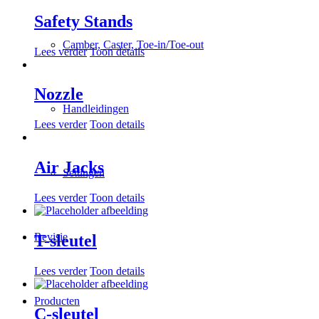
Safety Stands
Camber, Caster, Toe-in/Toe-out
Lees verder
Toon details
Nozzle
Handleidingen
Lees verder
Toon details
Air Jacks
Settingen
Lees verder
Toon details
Revisie
T-sleutel
Lees verder
Toon details
Producten
C-sleutel