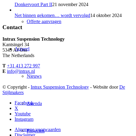
Donkervoort Part II
21 november 2024
Net binnen gekomen… wordt vervolgd
14 oktober 2024
Offerte aanvragen
Contact
Intrax Suspension Technology
Kantsingel 34
Actueel
5349 AJ Oss
The Netherlands
T
+31 413 272 997
E
info@intrax.nl
Nieuws
© Copyright -
Intrax Suspension Technology
- Website door
De
Stijlmakers
Facebook
Agenda
X
Youtube
Instagram
Algemene voorwaarden
Projecten
Disclaimer