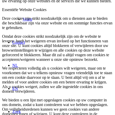
uw ervaring op onze websites en de services die we kunnen bieden.
Essentiële Website Cookies
Deze cookies zijn strikt noodzakelijk om u diensten aan te bieden
Veren
die beschikbaar zijn via onze website en om sommige functies ervan
te gebruiken.
Omdat deze cookies strikt noodzakelijk zijn om de website te
leveren, heeft het weigeren ervan invloed op het functioneren van
Contact
onze site. U kunt cookies altijd blokkeren of verwijderen door uw
browserinstellingen te wijzigen en alle cookies op deze website
geforceerd te blokkeren. Maar dit zal u altijd vragen om cookies te
accepteren/weigeren wanneer u onze site opnieuw bezoekt.
NL
We respecteren volledig als u cookies wilt weigeren, maar om te
voorkomen dat we u telkens opnieuw vragen vriendelijk toe te staan
om een cookie daarvoor op te slaan. U bent altijd vrij om u af te
melden of voor andere cookies om een betere ervaring te krijgen.
Als u cookies weigert, zullen we alle ingestelde cookies in ons
EN
domein verwijderen.
We bieden u een lijst met opgeslagen cookies op uw computer in
ons domein, zodat u kunt controleren wat we hebben opgeslagen.
Om veiligheidsredenen kunnen we geen cookies van andere
Zoek
domeinen tonen of wijzigen. U kunt deze controleren in de