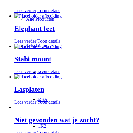
Lees verder
Toon details
Alle Producten
Elephant feet
Lees verder
Toon details
Schokdempers
Stabi mount
Lees verder
Toon details
RS
Lasplaten
RSA
Lees verder
Toon details
Niet gevonden wat je zocht?
1K2
Lees verder
Toon details