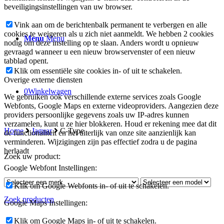
beveiligingsinstellingen van uw browser.
Vink aan om de berichtenbalk permanent te verbergen en alle
cookies te weigeren als u zich niet aanmeldt. We hebben 2 cookies
Menu
Menu
nodig om deze instelling op te slaan. Anders wordt u opnieuw
gevraagd wanneer u een nieuw browservenster of een nieuw
tabblad opent.
Klik om essentiële site cookies in- of uit te schakelen.
Overige externe diensten
0
Winkelwagen
We gebruiken ook verschillende externe services zoals Google
Webfonts, Google Maps en externe videoproviders. Aangezien deze
providers persoonlijke gegevens zoals uw IP-adres kunnen
verzamelen, kunt u ze hier blokkeren. Houd er rekening mee dat dit
Home
Jaguar
C-Type
de functionaliteit en het uiterlijk van onze site aanzienlijk kan
verminderen. Wijzigingen zijn pas effectief zodra u de pagina
herlaadt
Zoek uw product:
Google Webfont Instellingen:
Klik om Google Webfonts in- of uit te schakelen.
Zoek producten
Google Maps Instellingen:
Klik om Google Maps in- of uit te schakelen.