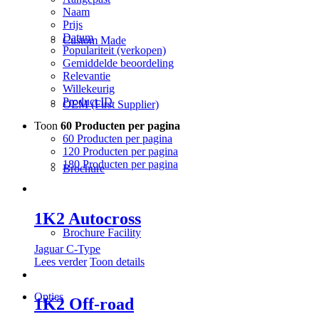
Naam
Prijs
Datum
Custom Made
Populariteit (verkopen)
Gemiddelde beoordeling
Relevantie
Willekeurig
Product ID
OEM (First Supplier)
Toon
60 Producten per pagina
60 Producten per pagina
120 Producten per pagina
180 Producten per pagina
Brochure
1K2 Autocross
Brochure Facility
Jaguar C-Type
Lees verder
Toon details
Opties
1K2 Off-road