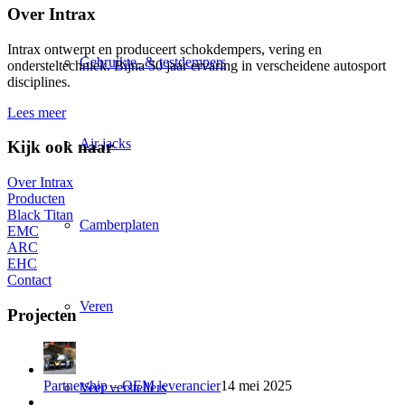
Over Intrax
Intrax ontwerpt en produceert schokdempers, vering en
Gebruikte- & testdempers
ondersteltechniek. Bijna 50 jaar ervaring in verscheidene autosport
disciplines.
Lees meer
Air jacks
Kijk ook naar
Over Intrax
Producten
Black Titan
Camberplaten
EMC
ARC
EHC
Contact
Veren
Projecten
Partnership – OEM leverancier
14 mei 2025
Veer verstellers