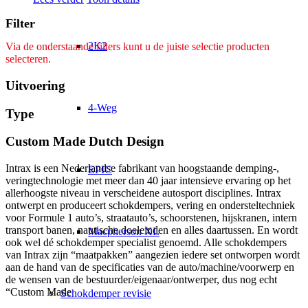
Filter
2K2
Via de onderstaande filters kunt u de juiste selectie producten
selecteren.
Uitvoering
4-Weg
Type
Custom Made Dutch Design
Intrax is een Nederlandse fabrikant van hoogstaande demping-,
EPIC
veringtechnologie met meer dan 40 jaar intensieve ervaring op het
allerhoogste niveau in verscheidene autosport disciplines. Intrax
ontwerpt en produceert schokdempers, vering en ondersteltechniek
voor Formule 1 auto’s, straatauto’s, schoorstenen, hijskranen, intern
transport banen, nautische doeleinden en alles daartussen. En wordt
Macpherson XL
ook wel dé schokdemper specialist genoemd. Alle schokdempers
van Intrax zijn “maatpakken” aangezien iedere set ontworpen wordt
aan de hand van de specificaties van de auto/machine/voorwerp en
de wensen van de bestuurder/eigenaar/ontwerper, dus nog echt
“Custom Made
Schokdemper revisie