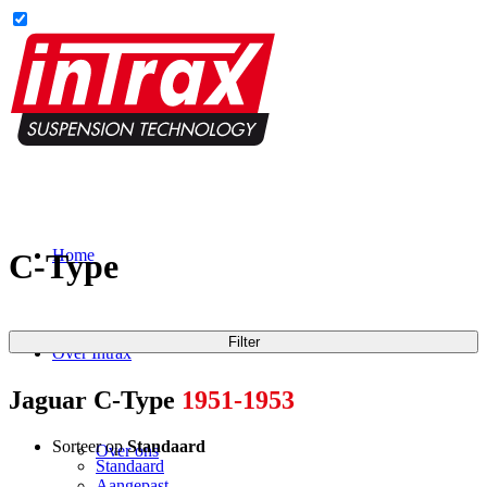
Home
C-Type
Filter
Over Intrax
Jaguar C-Type
1951-1953
Sorteer op
Standaard
Over ons
Standaard
Aangepast