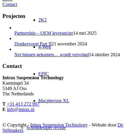
Contact
Projecten
2K2
Partnership – OEM leverancier
14 mei 2025
Donkervoort Part II
21 november 2024
4-Weg
Net binnen gekomen… wordt vervolgd
14 oktober 2024
Contact
EPIC
Intrax Suspension Technology
Kantsingel 34
5349 AJ Oss
The Netherlands
Macpherson XL
T
+31 413 272 997
E
info@intrax.nl
© Copyright -
Intrax Suspension Technology
- Website door
De
Schokdemper revisie
Stijlmakers