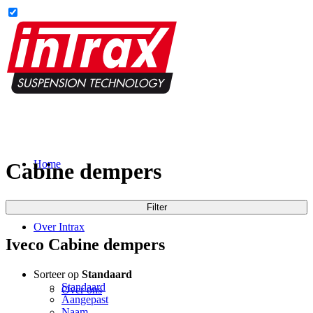
Home
Cabine dempers
Filter
Over Intrax
Iveco Cabine dempers
Sorteer op
Standaard
Standaard
Over ons
Aangepast
Naam