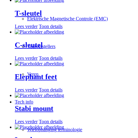
T-sleutel
Elektrische Magnetische Controle (EMC)
Lees verder
Toon details
C-sleutel
Veerverstellers
Lees verder
Toon details
Veren
Elephant feet
Lees verder
Toon details
Tech info
Stabi mount
Lees verder
Toon details
Wielophanging terminologie