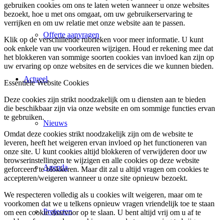
gebruiken cookies om ons te laten weten wanneer u onze websites
bezoekt, hoe u met ons omgaat, om uw gebruikerservaring te
verrijken en om uw relatie met onze website aan te passen.
Offerte aanvragen
Klik op de verschillende rubrieken voor meer informatie. U kunt
ook enkele van uw voorkeuren wijzigen. Houd er rekening mee dat
het blokkeren van sommige soorten cookies van invloed kan zijn op
uw ervaring op onze websites en de services die we kunnen bieden.
Actueel
Essentiële Website Cookies
Deze cookies zijn strikt noodzakelijk om u diensten aan te bieden
die beschikbaar zijn via onze website en om sommige functies ervan
te gebruiken.
Nieuws
Omdat deze cookies strikt noodzakelijk zijn om de website te
leveren, heeft het weigeren ervan invloed op het functioneren van
onze site. U kunt cookies altijd blokkeren of verwijderen door uw
browserinstellingen te wijzigen en alle cookies op deze website
Agenda
geforceerd te blokkeren. Maar dit zal u altijd vragen om cookies te
accepteren/weigeren wanneer u onze site opnieuw bezoekt.
We respecteren volledig als u cookies wilt weigeren, maar om te
voorkomen dat we u telkens opnieuw vragen vriendelijk toe te staan
Projecten
om een cookie daarvoor op te slaan. U bent altijd vrij om u af te