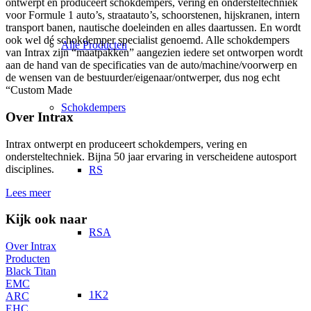
ontwerpt en produceert schokdempers, vering en ondersteltechniek
voor Formule 1 auto’s, straatauto’s, schoorstenen, hijskranen, intern
transport banen, nautische doeleinden en alles daartussen. En wordt
ook wel dé schokdemper specialist genoemd. Alle schokdempers
Alle Producten
van Intrax zijn “maatpakken” aangezien iedere set ontworpen wordt
aan de hand van de specificaties van de auto/machine/voorwerp en
de wensen van de bestuurder/eigenaar/ontwerper, dus nog echt
“Custom Made
Schokdempers
Over Intrax
Intrax ontwerpt en produceert schokdempers, vering en
ondersteltechniek. Bijna 50 jaar ervaring in verscheidene autosport
disciplines.
RS
Lees meer
Kijk ook naar
RSA
Over Intrax
Producten
Black Titan
EMC
1K2
ARC
EHC