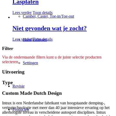
Lasplaten
Lees verder
Toon details
Camber, Caster, Toe-in/Toe-out
Niet gevonden wat je zocht?
Lees verder
Toon details
Handleidingen
Filter
Via de onderstaande filters kunt u de juiste selectie producten
selecteren.
Settingen
Uitvoering
Type
Revisie
Custom Made Dutch Design
Intrax is een Nederlandse fabrikant van hoogstaande demping-,
veringtechnologie met meer dan 40 jaar intensieve ervaring op het
Producten
allerhoogste niveau in verscheidene autosport disciplines. Intrax