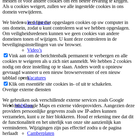
melden of voor andere cookies om een betere ervaring te krijgen.
Als u cookies weigert, zullen we alle ingestelde cookies in ons
domein verwijderen.
In de media
We bieden u een lijst met opgeslagen cookies op uw computer in
ons domein, zodat u kunt controleren wat we hebben opgeslagen.
Om veiligheidsredenen kunnen we geen cookies van andere
domeinen tonen of wijzigen. U kunt deze controleren in de
beveiligingsinstellingen van uw browser.
Video’s
Vink aan om de berichtenbalk permanent te verbergen en alle
cookies te weigeren als u zich niet aanmeldt. We hebben 2 cookies
nodig om deze instelling op te slaan. Anders wordt u opnieuw
gevraagd wanneer u een nieuw browservenster of een nieuw
Vacatures
tabblad opent.
Klik om essentiële site cookies in- of uit te schakelen.
Overige externe diensten
We gebruiken ook verschillende externe services zoals Google
Webshop
Webfonts, Google Maps en externe videoproviders. Aangezien deze
providers persoonlijke gegevens zoals uw IP-adres kunnen
verzamelen, kunt u ze hier blokkeren. Houd er rekening mee dat dit
de functionaliteit en het uiterlijk van onze site aanzienlijk kan
verminderen. Wijzigingen zijn pas effectief zodra u de pagina
Camberplaten
herlaadt