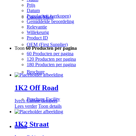
Prijs
Datum
Populariteit (verkopen)
Custom Made
Gemiddelde beoordeling
Relevantie
Willekeurig
Product ID
OEM (First Supplier)
Toon
60 Producten per pagina
60 Producten per pagina
120 Producten per pagina
180 Producten per pagina
Brochure
1K2 Off Road
Brochure Facility
Iveco Cabine dempers
Lees verder
Toon details
1K2 Straat
Opties