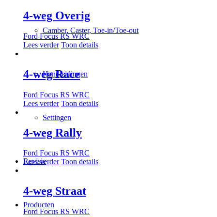
4-weg Overig
Camber, Caster, Toe-in/Toe-out
Ford Focus RS WRC
Lees verder
Toon details
4-weg Race
Handleidingen
Ford Focus RS WRC
Lees verder
Toon details
Settingen
4-weg Rally
Ford Focus RS WRC
Revisie
Lees verder
Toon details
4-weg Straat
Producten
Ford Focus RS WRC