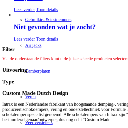
Lees verder
Toon details
Gebruikte- & testdempers
Niet gevonden wat je zocht?
Lees verder
Toon details
Air jacks
Filter
Via de onderstaande filters kunt u de juiste selectie producten selecter
Uitvoering
Camberplaten
Type
Custom Made Dutch Design
Veren
Intrax is een Nederlandse fabrikant van hoogstaande demping-, veringt
produceert schokdempers, vering en ondersteltechniek voor Formule 1 a
schokdemper specialist genoemd. Alle schokdempers van Intrax zijn 
bestuurder/eigenaar/ontwerper, dus nog echt “Custom Made
Veer verstellers