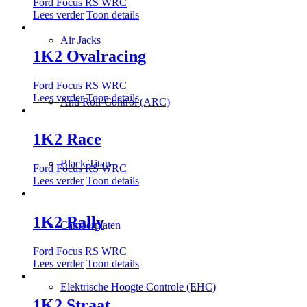
Ford Focus RS WRC
Lees verder
Toon details
Air Jacks
1K2 Ovalracing
Ford Focus RS WRC
Lees verder
Toon details
Anti Roll-Control (ARC)
1K2 Race
Black Titan
Ford Focus RS WRC
Lees verder
Toon details
1K2 Rally
Camberplaten
Ford Focus RS WRC
Lees verder
Toon details
Elektrische Hoogte Controle (EHC)
1K2 Straat