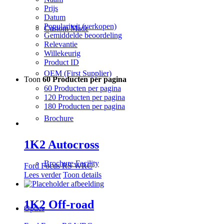
Prijs
Datum
Populariteit (verkopen)
Custom Made
Gemiddelde beoordeling
Relevantie
Willekeurig
Product ID
OEM (First Supplier)
Toon
60 Producten per pagina
60 Producten per pagina
120 Producten per pagina
180 Producten per pagina
Brochure
1K2 Autocross
Brochure Facility
Ford Focus RS WRC
Lees verder
Toon details
1K2 Off-road
Opties