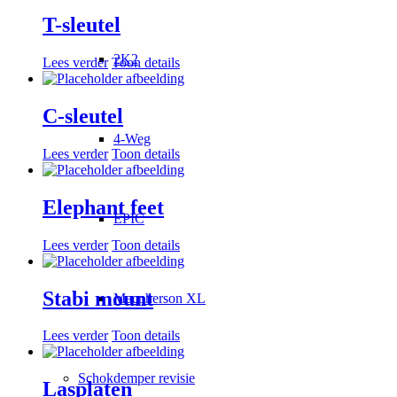
T-sleutel
2K2
Lees verder
Toon details
C-sleutel
4-Weg
Lees verder
Toon details
Elephant feet
EPIC
Lees verder
Toon details
Stabi mount
Macpherson XL
Lees verder
Toon details
Schokdemper revisie
Lasplaten