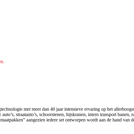
en.
echnologie met meer dan 40 jaar intensieve ervaring op het allerhoogst
uto’s, straatauto’s, schoorstenen, hijskranen, intern transport banen, 
“maatpakken” aangezien iedere set ontworpen wordt aan de hand van d