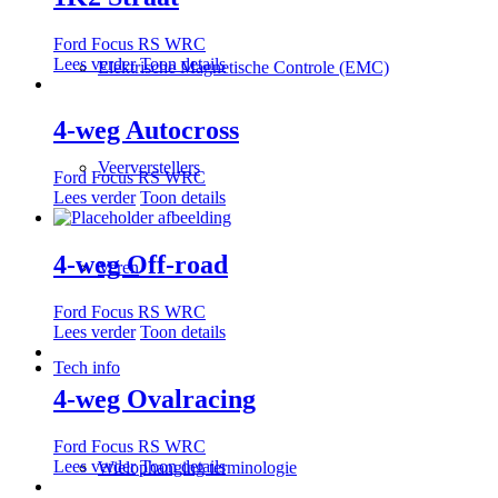
Ford Focus RS WRC
Lees verder
Toon details
Elektrische Magnetische Controle (EMC)
4-weg Autocross
Veerverstellers
Ford Focus RS WRC
Lees verder
Toon details
4-weg Off-road
Veren
Ford Focus RS WRC
Lees verder
Toon details
Tech info
4-weg Ovalracing
Ford Focus RS WRC
Lees verder
Toon details
Wielophanging terminologie