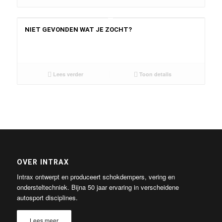
NIET GEVONDEN WAT JE ZOCHT?
Lees verder
Toon details
OVER INTRAX
Intrax ontwerpt en produceert schokdempers, vering en
ondersteltechniek. Bijna 50 jaar ervaring in verscheidene
autosport disciplines.
Lees meer