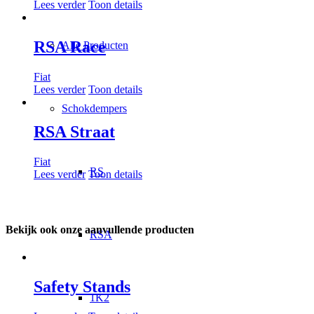
Lees verder
Toon details
RSA Race
Alle Producten
Fiat
Lees verder
Toon details
Schokdempers
RSA Straat
Fiat
RS
Lees verder
Toon details
Bekijk ook onze aanvullende producten
RSA
Safety Stands
1K2