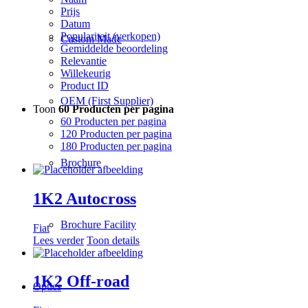
Prijs
Datum
Populariteit (verkopen)
Custom Made
Gemiddelde beoordeling
Relevantie
Willekeurig
Product ID
OEM (First Supplier)
Toon
60 Producten per pagina
60 Producten per pagina
120 Producten per pagina
180 Producten per pagina
Brochure
1K2 Autocross
Brochure Facility
Fiat
Lees verder
Toon details
1K2 Off-road
Opties