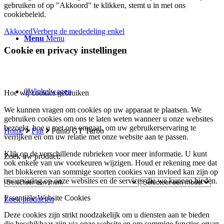
gebruiken of op "Akkoord" te klikken, stemt u in met ons
cookiebeleid.
Akkoord
Verberg de mededeling enkel
Menu
Menu
Cookie en privacy instellingen
0
Winkelwagen
Hoe wij cookies gebruiken
We kunnen vragen om cookies op uw apparaat te plaatsen. We
gebruiken cookies om ons te laten weten wanneer u onze websites
bezoekt, hoe u met ons omgaat, om uw gebruikerservaring te
Home
Fiat
Punto GT Turbo
verrijken en om uw relatie met onze website aan te passen.
Klik op de verschillende rubrieken voor meer informatie. U kunt
Zoek uw product:
ook enkele van uw voorkeuren wijzigen. Houd er rekening mee dat
het blokkeren van sommige soorten cookies van invloed kan zijn op
uw ervaring op onze websites en de services die we kunnen bieden.
Essentiële Website Cookies
Zoek producten
Deze cookies zijn strikt noodzakelijk om u diensten aan te bieden
die beschikbaar zijn via onze website en om sommige functies ervan