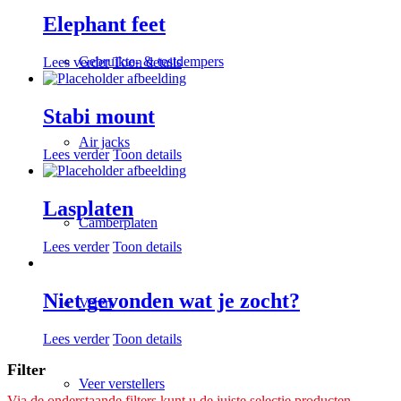
Elephant feet
Gebruikte- & testdempers
Lees verder
Toon details
Stabi mount
Air jacks
Lees verder
Toon details
Lasplaten
Camberplaten
Lees verder
Toon details
Niet gevonden wat je zocht?
Veren
Lees verder
Toon details
Filter
Veer verstellers
Via de onderstaande filters kunt u de juiste selectie producten