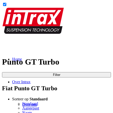
Home
Punto GT Turbo
Filter
Over Intrax
Fiat Punto GT Turbo
Sorteer op
Standaard
Standaard
Over ons
Aangepast
Naam