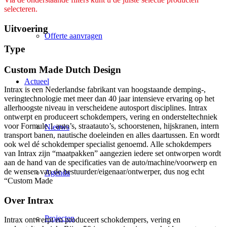
selecteren.
Uitvoering
Offerte aanvragen
Type
Custom Made Dutch Design
Actueel
Intrax is een Nederlandse fabrikant van hoogstaande demping-,
veringtechnologie met meer dan 40 jaar intensieve ervaring op het
allerhoogste niveau in verscheidene autosport disciplines. Intrax
ontwerpt en produceert schokdempers, vering en ondersteltechniek
voor Formule 1 auto’s, straatauto’s, schoorstenen, hijskranen, intern
Nieuws
transport banen, nautische doeleinden en alles daartussen. En wordt
ook wel dé schokdemper specialist genoemd. Alle schokdempers
van Intrax zijn “maatpakken” aangezien iedere set ontworpen wordt
aan de hand van de specificaties van de auto/machine/voorwerp en
de wensen van de bestuurder/eigenaar/ontwerper, dus nog echt
Agenda
“Custom Made
Over Intrax
Projecten
Intrax ontwerpt en produceert schokdempers, vering en