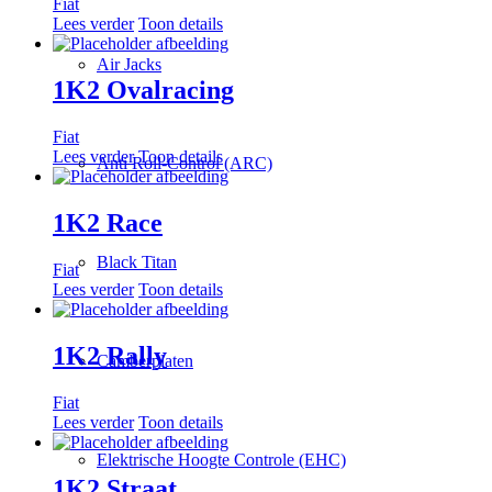
Fiat
Lees verder
Toon details
Air Jacks
1K2 Ovalracing
Fiat
Lees verder
Toon details
Anti Roll-Control (ARC)
1K2 Race
Black Titan
Fiat
Lees verder
Toon details
1K2 Rally
Camberplaten
Fiat
Lees verder
Toon details
Elektrische Hoogte Controle (EHC)
1K2 Straat