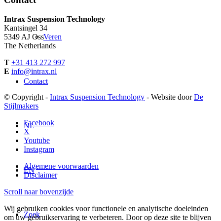
Intrax Suspension Technology
Kantsingel 34
5349 AJ Oss
Veren
The Netherlands
T
+31 413 272 997
E
info@intrax.nl
Contact
© Copyright -
Intrax Suspension Technology
- Website door
De
Stijlmakers
Facebook
NL
X
Youtube
Instagram
Algemene voorwaarden
EN
Disclaimer
Scroll naar bovenzijde
Wij gebruiken cookies voor functionele en analytische doeleinden
Zoek
om uw gebruikservaring te verbeteren. Door op deze site te blijven