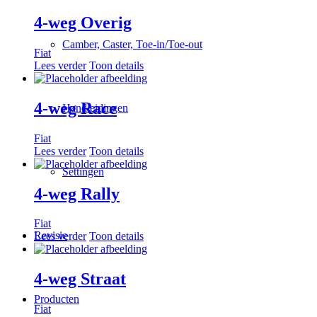
4-weg Overig
Camber, Caster, Toe-in/Toe-out
Fiat
Lees verder
Toon details
4-weg Race
Handleidingen
Fiat
Lees verder
Toon details
Settingen
4-weg Rally
Fiat
Revisie
Lees verder
Toon details
4-weg Straat
Producten
Fiat