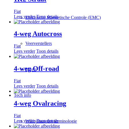
Fiat
Lees verder
Toon details
Elektrische Magnetische Controle (EMC)
4-weg Autocross
Veerverstellers
Fiat
Lees verder
Toon details
4-weg Off-road
Veren
Fiat
Lees verder
Toon details
Tech info
4-weg Ovalracing
Fiat
Lees verder
Toon details
Wielophanging terminologie