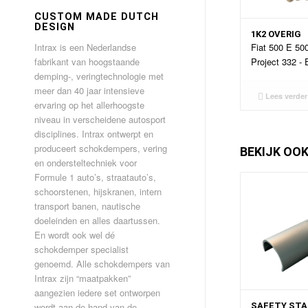
CUSTOM MADE DUTCH
DESIGN
1K2 OVERIG
Intrax is een Nederlandse
Fiat 500 E 50
fabrikant van hoogstaande
Project 332 - E
demping-, veringtechnologie met
meer dan 40 jaar intensieve
Lees verder
ervaring op het allerhoogste
niveau in verscheidene autosport
disciplines. Intrax ontwerpt en
produceert schokdempers, vering
BEKIJK OO
en ondersteltechniek voor
Formule 1 auto’s, straatauto’s,
schoorstenen, hijskranen, intern
transport banen, nautische
doeleinden en alles daartussen.
En wordt ook wel dé
schokdemper specialist
genoemd. Alle schokdempers van
Intrax zijn “maatpakken”
aangezien iedere set ontworpen
wordt aan de hand van de
SAFETY ST