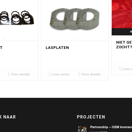
NIET G
ZOCHT
NT
LASPLATEN
Lees v
Toon details
Lees verder
Toon details
K NAAR
PROJECTEN
Partnership – OEM leveranc