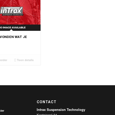
EVONDEN WAT JE
?
erder
Toon details
CONTACT
Intrax Suspension Technology
ier
Kantsingel 34