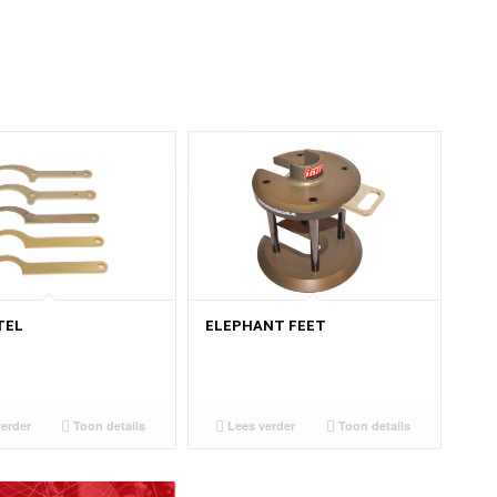
ELEPHANT FEET
TEL
Lees verder
Toon details
erder
Toon details