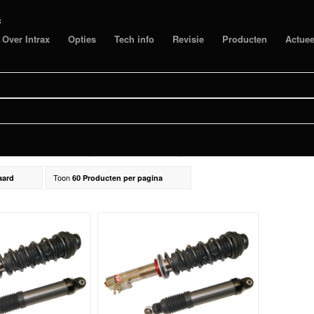
c
Over Intrax
Opties
Tech info
Revisie
Producten
Actuee
Filter
0 E / 500E, NEW 500, PROJECT 332
Toon
aard
60 Producten per pagina