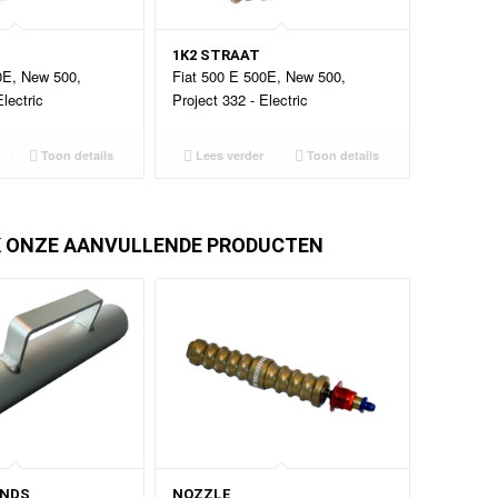
1K2 STRAAT
0E, New 500,
Fiat 500 E 500E, New 500,
lectric
Project 332 - Electric
Toon details
Lees verder
Toon details
K ONZE AANVULLENDE PRODUCTEN
ANDS
NOZZLE