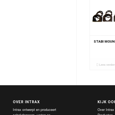
STABI MOU
Lees verder
OVER INTRAX
KIJK OO
Intrax ontwerpt en produceert
Over Intrax
schokdempers, vering en
Producten