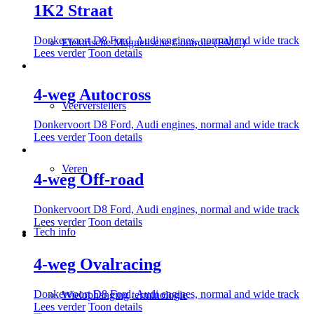
1K2 Straat
Donkervoort D8 Ford, Audi engines, normal and wide track
Elektrische Magnetische Controle (EMC)
Lees verder
Toon details
4-weg Autocross
Veerverstellers
Donkervoort D8 Ford, Audi engines, normal and wide track
Lees verder
Toon details
Veren
4-weg Off-road
Donkervoort D8 Ford, Audi engines, normal and wide track
Lees verder
Toon details
Tech info
4-weg Ovalracing
Donkervoort D8 Ford, Audi engines, normal and wide track
Wielophanging terminologie
Lees verder
Toon details