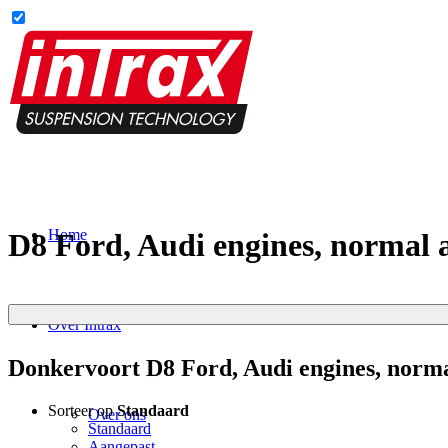
Home
D8 Ford, Audi engines, normal 
Over Intrax
Donkervoort D8 Ford, Audi engines, norm
Sorteer op
Standaard
Over ons
Standaard
Aangepast