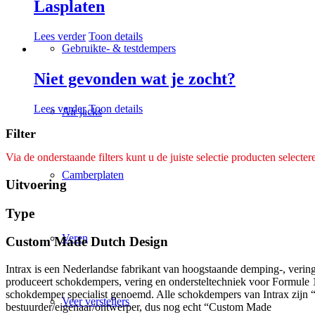
Lasplaten
Lees verder
Toon details
Gebruikte- & testdempers
Niet gevonden wat je zocht?
Lees verder
Toon details
Air jacks
Filter
Via de onderstaande filters kunt u de juiste selectie producten selecter
Camberplaten
Uitvoering
Type
Veren
Custom Made Dutch Design
Intrax is een Nederlandse fabrikant van hoogstaande demping-, veringt
produceert schokdempers, vering en ondersteltechniek voor Formule 1 a
schokdemper specialist genoemd. Alle schokdempers van Intrax zijn 
Veer verstellers
bestuurder/eigenaar/ontwerper, dus nog echt “Custom Made