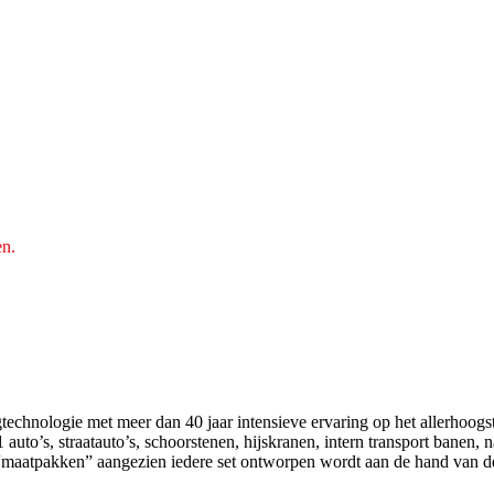
en.
echnologie met meer dan 40 jaar intensieve ervaring op het allerhoogst
uto’s, straatauto’s, schoorstenen, hijskranen, intern transport banen, 
“maatpakken” aangezien iedere set ontworpen wordt aan de hand van d