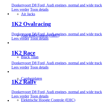
Donkervoort D8 Ford, Audi engines, normal and wide track
Lees verder
Toon details
Air Jacks
1K2 Ovalracing
Donkervoort D8 Ford, Audi engines, normal and wide track
Anti Roll-Control (ARC)
Lees verder
Toon details
1K2 Race
Black Titan
Donkervoort D8 Ford, Audi engines, normal and wide track
Lees verder
Toon details
Camberplaten
1K2 Rally
Donkervoort D8 Ford, Audi engines, normal and wide track
Lees verder
Toon details
Elektrische Hoogte Controle (EHC)