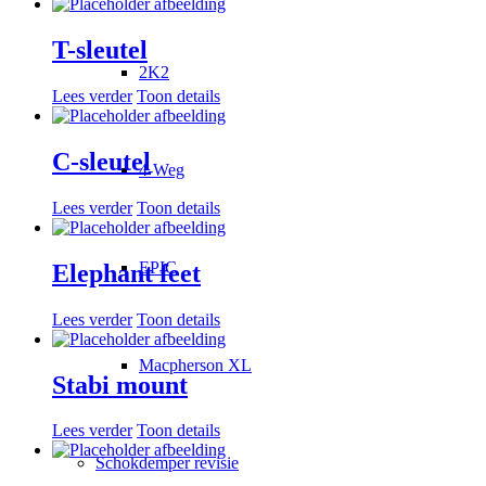
T-sleutel
2K2
Lees verder
Toon details
C-sleutel
4-Weg
Lees verder
Toon details
EPIC
Elephant feet
Lees verder
Toon details
Macpherson XL
Stabi mount
Lees verder
Toon details
Schokdemper revisie