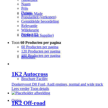
Naam
Prijs
Datum
Custom Made
Populariteit (verkopen)
Gemiddelde beoordeling
Relevantie
Willekeurig
Product ID
OEM (First Supplier)
Toon
60 Producten per pagina
60 Producten per pagina
120 Producten per pagina
180 Producten per pagina
Brochure
1K2 Autocross
Brochure Facility
Donkervoort D8 Ford, Audi engines, normal and wide track
Lees verder
Toon details
Opties
1K2 Off-road