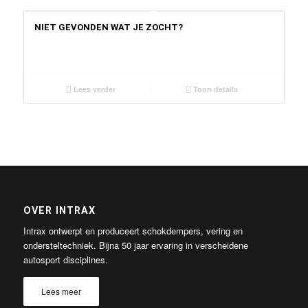
NIET GEVONDEN WAT JE ZOCHT?
Lees verder
Toon details
OVER INTRAX
Intrax ontwerpt en produceert schokdempers, vering en
ondersteltechniek. Bijna 50 jaar ervaring in verscheidene
autosport disciplines.
Lees meer