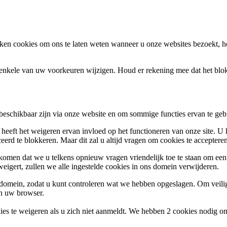
en cookies om ons te laten weten wanneer u onze websites bezoekt, h
k enkele van uw voorkeuren wijzigen. Houd er rekening mee dat het bl
 beschikbaar zijn via onze website en om sommige functies ervan te geb
 heeft het weigeren ervan invloed op het functioneren van onze site. U
ceerd te blokkeren. Maar dit zal u altijd vragen om cookies te accepte
omen dat we u telkens opnieuw vragen vriendelijk toe te staan om een c
weigert, zullen we alle ingestelde cookies in ons domein verwijderen.
s domein, zodat u kunt controleren wat we hebben opgeslagen. Om vei
an uw browser.
ies te weigeren als u zich niet aanmeldt. We hebben 2 cookies nodig o