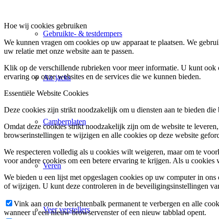
Hoe wij cookies gebruiken
Gebruikte- & testdempers
We kunnen vragen om cookies op uw apparaat te plaatsen. We gebruik
uw relatie met onze website aan te passen.
Klik op de verschillende rubrieken voor meer informatie. U kunt oo
ervaring op onze websites en de services die we kunnen bieden.
Air jacks
Essentiële Website Cookies
Deze cookies zijn strikt noodzakelijk om u diensten aan te bieden die
Camberplaten
Omdat deze cookies strikt noodzakelijk zijn om de website te leveren,
browserinstellingen te wijzigen en alle cookies op deze website gefor
We respecteren volledig als u cookies wilt weigeren, maar om te voork
voor andere cookies om een betere ervaring te krijgen. Als u cookies 
Veren
We bieden u een lijst met opgeslagen cookies op uw computer in on
of wijzigen. U kunt deze controleren in de beveiligingsinstellingen v
Vink aan om de berichtenbalk permanent te verbergen en alle cook
Veer verstellers
wanneer u een nieuw browservenster of een nieuw tabblad opent.