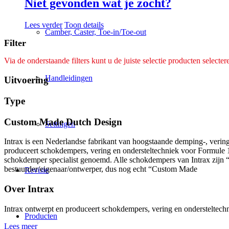
Niet gevonden wat je zocht?
Lees verder
Toon details
Camber, Caster, Toe-in/Toe-out
Filter
Via de onderstaande filters kunt u de juiste selectie producten selecter
Handleidingen
Uitvoering
Type
Custom Made Dutch Design
Settingen
Intrax is een Nederlandse fabrikant van hoogstaande demping-, veringt
produceert schokdempers, vering en ondersteltechniek voor Formule 1 a
schokdemper specialist genoemd. Alle schokdempers van Intrax zijn 
bestuurder/eigenaar/ontwerper, dus nog echt “Custom Made
Revisie
Over Intrax
Intrax ontwerpt en produceert schokdempers, vering en ondersteltechni
Producten
Lees meer