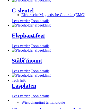
C-sleutel
Elektrische Magnetische Controle (EMC)
Lees verder
Toon details
Elephant feet
Veerverstellers
Lees verder
Toon details
Veren
Stabi mount
Lees verder
Toon details
Tech info
Lasplaten
Lees verder
Toon details
Wielophanging terminologie