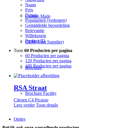
Naam
Prijs
Datum
Custom Made
Populariteit (verkopen)
Gemiddelde beoordeling
Relevantie
Willekeurig
Product ID
OEM (First Supplier)
Toon
60 Producten per pagina
60 Producten per pagina
120 Producten per pagina
180 Producten per pagina
Brochure
RSA Straat
Brochure Facility
Citroen C4 Picasso
Lees verder
Toon details
Opties
Bekijk ook onze aanvullende producten