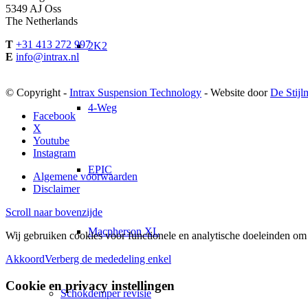
5349 AJ Oss
The Netherlands
T
+31 413 272 997
2K2
E
info@intrax.nl
© Copyright -
Intrax Suspension Technology
- Website door
De Stijl
4-Weg
Facebook
X
Youtube
Instagram
EPIC
Algemene voorwaarden
Disclaimer
Scroll naar bovenzijde
Macpherson XL
Wij gebruiken cookies voor functionele en analytische doeleinden om 
Akkoord
Verberg de mededeling enkel
Cookie en privacy instellingen
Schokdemper revisie