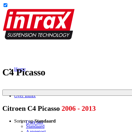
Home
C4 Picasso
Over Intrax
Citroen C4 Picasso
2006 - 2013
Sorteer op
Standaard
Over ons
Standaard
Aangepast