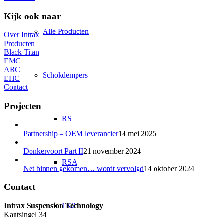
Kijk ook naar
Alle Producten
Over Intrax
Producten
Black Titan
EMC
ARC
Schokdempers
EHC
Contact
Projecten
RS
Partnership – OEM leverancier
14 mei 2025
Donkervoort Part II
21 november 2024
RSA
Net binnen gekomen… wordt vervolgd
14 oktober 2024
Contact
1K2
Intrax Suspension Technology
Kantsingel 34