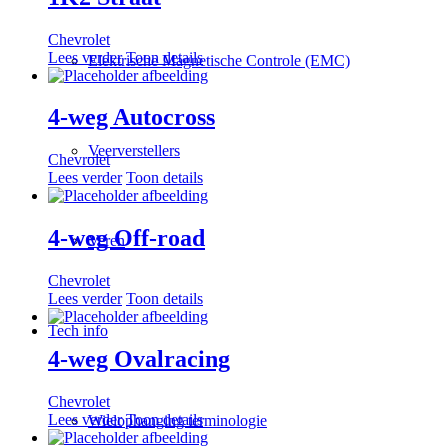
Chevrolet
Lees verder
Toon details
Elektrische Magnetische Controle (EMC)
4-weg Autocross
Veerverstellers
Chevrolet
Lees verder
Toon details
4-weg Off-road
Veren
Chevrolet
Lees verder
Toon details
Tech info
4-weg Ovalracing
Chevrolet
Lees verder
Toon details
Wielophanging terminologie