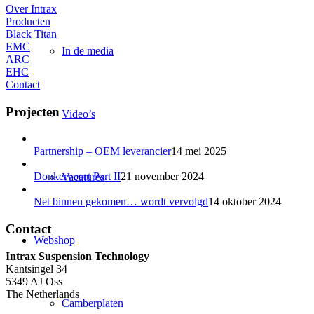
Over Intrax
Producten
Black Titan
EMC
In de media
ARC
EHC
Contact
Projecten
Video’s
Partnership – OEM leverancier
14 mei 2025
Donkervoort Part II
21 november 2024
Vacatures
Net binnen gekomen… wordt vervolgd
14 oktober 2024
Contact
Webshop
Intrax Suspension Technology
Kantsingel 34
5349 AJ Oss
The Netherlands
Camberplaten