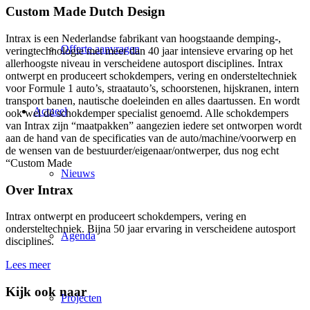
Custom Made Dutch Design
Intrax is een Nederlandse fabrikant van hoogstaande demping-,
Offerte aanvragen
veringtechnologie met meer dan 40 jaar intensieve ervaring op het
allerhoogste niveau in verscheidene autosport disciplines. Intrax
ontwerpt en produceert schokdempers, vering en ondersteltechniek
voor Formule 1 auto’s, straatauto’s, schoorstenen, hijskranen, intern
transport banen, nautische doeleinden en alles daartussen. En wordt
Actueel
ook wel dé schokdemper specialist genoemd. Alle schokdempers
van Intrax zijn “maatpakken” aangezien iedere set ontworpen wordt
aan de hand van de specificaties van de auto/machine/voorwerp en
de wensen van de bestuurder/eigenaar/ontwerper, dus nog echt
“Custom Made
Nieuws
Over Intrax
Intrax ontwerpt en produceert schokdempers, vering en
ondersteltechniek. Bijna 50 jaar ervaring in verscheidene autosport
Agenda
disciplines.
Lees meer
Kijk ook naar
Projecten