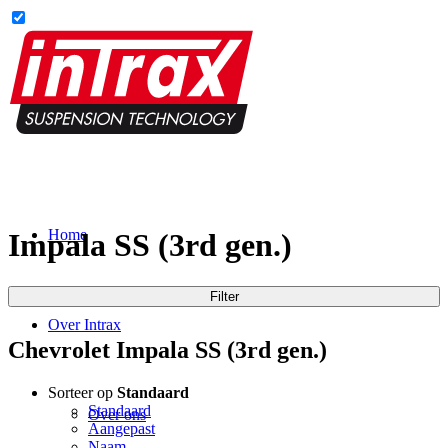
Home
Impala SS (3rd gen.)
Filter
Over Intrax
Chevrolet Impala SS (3rd gen.)
Sorteer op
Standaard
Standaard
Over ons
Aangepast
Naam