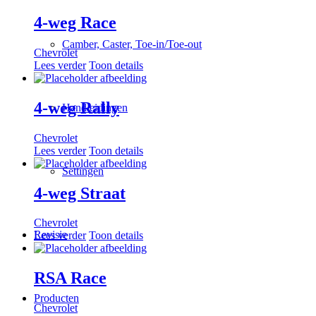
4-weg Race
Camber, Caster, Toe-in/Toe-out
Chevrolet
Lees verder
Toon details
4-weg Rally
Handleidingen
Chevrolet
Lees verder
Toon details
Settingen
4-weg Straat
Chevrolet
Revisie
Lees verder
Toon details
RSA Race
Producten
Chevrolet