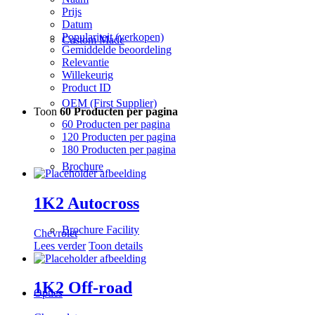
Prijs
Datum
Populariteit (verkopen)
Custom Made
Gemiddelde beoordeling
Relevantie
Willekeurig
Product ID
OEM (First Supplier)
Toon
60 Producten per pagina
60 Producten per pagina
120 Producten per pagina
180 Producten per pagina
Brochure
1K2 Autocross
Brochure Facility
Chevrolet
Lees verder
Toon details
1K2 Off-road
Opties