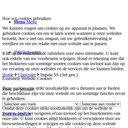
Hoe wij cookies gebruiken
Menu
Menu
We kunnen vragen om cookies op uw apparaat te plaatsen. We
gebruiken cookies om ons te laten weten wanneer u onze websites
bezoekt, hoe u met ons omgaat, om uw gebruikerservaring te
verrijken en om uw relatie met onze website aan te passen.
0
Winkelwagen
Klik op de verschillende rubrieken voor meer informatie. U kunt
ook enkele van uw voorkeuren wijzigen. Houd er rekening mee dat
het blokkeren van sommige soorten cookies van invloed kan zijn op
uw ervaring op onze websites en de services die we kunnen bieden.
Home
Chevrolet
Impala SS (3rd gen.)
Essentiële Website Cookies
Deze cookies zijn strikt noodzakelijk om u diensten aan te bieden
Zoek uw product:
die beschikbaar zijn via onze website en om sommige functies ervan
te gebruiken.
Omdat deze cookies strikt noodzakelijk zijn om de website te
leveren, heeft het weigeren ervan invloed op het functioneren van
Zoek producten
onze site. U kunt cookies altijd blokkeren of verwijderen door uw
browserinstellingen te wijzigen en alle cookies op deze website