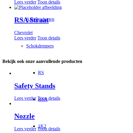
Lees verder
Toon details
RSA Straat
Alle Producten
Chevrolet
Lees verder
Toon details
Schokdempers
Bekijk ook onze aanvullende producten
RS
Safety Stands
Lees verder
Toon details
RSA
Nozzle
1K2
Lees verder
Toon details