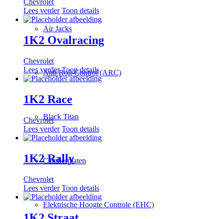
Chevrolet
Lees verder
Toon details
Air Jacks
1K2 Ovalracing
Chevrolet
Lees verder
Toon details
Anti Roll-Control (ARC)
1K2 Race
Black Titan
Chevrolet
Lees verder
Toon details
1K2 Rally
Camberplaten
Chevrolet
Lees verder
Toon details
Elektrische Hoogte Controle (EHC)
1K2 Straat