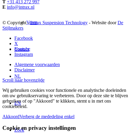
T
+31 413 272 997
E
info@intrax.nl
Veren
© Copyright -
Intrax Suspension Technology
- Website door
De
Stijlmakers
Facebook
X
Youtube
Contact
Instagram
Algemene voorwaarden
Disclaimer
NL
Scroll naar bovenzijde
Wij gebruiken cookies voor functionele en analytische doeleinden
om uw gebruikservaring te verbeteren. Door op deze site te blijven
gebruiken of op "Akkoord" te klikken, stemt u in met ons
EN
cookiebeleid.
Akkoord
Verberg de mededeling enkel
Cookie en privacy instellingen
Zoek