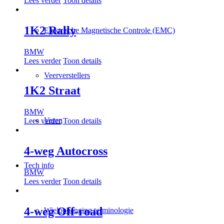
Lees verder
Toon details
1K2 Rally
Elektrische Magnetische Controle (EMC)
BMW
Lees verder
Toon details
Veerverstellers
1K2 Straat
BMW
Veren
Lees verder
Toon details
4-weg Autocross
Tech info
BMW
Lees verder
Toon details
4-weg Off-road
Wielophanging terminologie