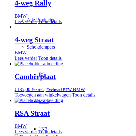
4-weg Rally
BMW
Alle Producten
Lees verder
Toon details
4-weg Straat
Schokdempers
BMW
Lees verder
Toon details
RS
Camberplaat
€
185,00
BMW
Per stuk, Exclusief BTW
Toevoegen aan winkelwagen
Toon details
RSA
RSA Straat
BMW
1K2
Lees verder
Toon details