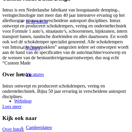
Intrax is een Nederlandse fabrikant van hoogstaande demping-,
veringtechnologie met meer dan 40 jaar intensieve ervaring op het
allerhoogste niveau in verscheidene autosport disciplines. Intrax
In de media
ontwerpt en produceert schokdempers, vering en ondersteltechniek
voor Formule 1 auto’s, straatauto’s, schoorstenen, hijskranen, intern
transport banen, nautische doeleinden en alles daartussen. En wordt
ook wel dé schokdemper specialist genoemd. Alle schokdempers
van Intrax zijn “maatpakken” aangezien iedere set ontworpen wordt
Video’s
aan de hand van de specificaties van de auto/machine/voorwerp en
de wensen van de bestuurder/eigenaar/ontwerper, dus nog echt
“Custom Made
Over Intrax
Vacatures
Intrax ontwerpt en produceert schokdempers, vering en
ondersteltechniek. Bijna 50 jaar ervaring in verscheidene autosport
disciplines.
Webshop
Lees meer
Kijk ook naar
Camberplaten
Over Intrax