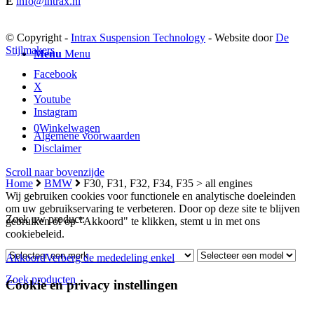
E
info@intrax.nl
© Copyright -
Intrax Suspension Technology
- Website door
De
Stijlmakers
Menu
Menu
Facebook
X
Youtube
Instagram
0
Winkelwagen
Algemene voorwaarden
Disclaimer
Scroll naar bovenzijde
Home
BMW
F30, F31, F32, F34, F35 > all engines
Wij gebruiken cookies voor functionele en analytische doeleinden
om uw gebruikservaring te verbeteren. Door op deze site te blijven
Zoek uw product:
gebruiken of op "Akkoord" te klikken, stemt u in met ons
cookiebeleid.
Akkoord
Verberg de mededeling enkel
Zoek producten
Cookie en privacy instellingen