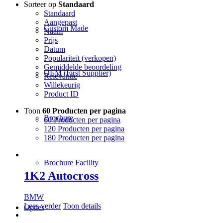
Sorteer op
Standaard
Standaard
Aangepast
Custom Made
Naam
Prijs
Datum
Populariteit (verkopen)
Gemiddelde beoordeling
OEM (First Supplier)
Relevantie
Willekeurig
Product ID
Toon
60 Producten per pagina
Brochure
60 Producten per pagina
120 Producten per pagina
180 Producten per pagina
Brochure Facility
1K2 Autocross
BMW
Lees verder
Toon details
Opties