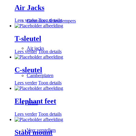
Air Jacks
Lees verder
Toon details
Gebruikte- & testdempers
T-sleutel
Air jacks
Lees verder
Toon details
C-sleutel
Camberplaten
Lees verder
Toon details
Elephant feet
Veren
Lees verder
Toon details
Veer verstellers
Stabi mount