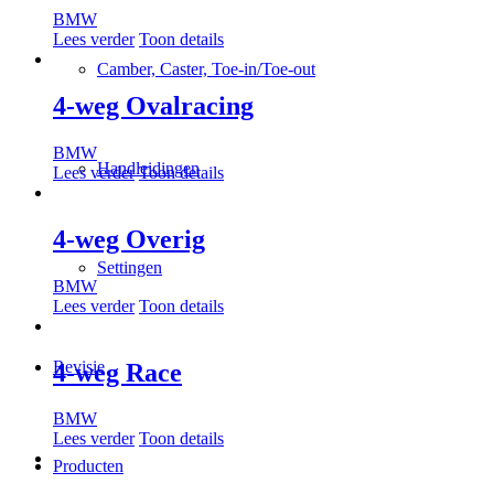
BMW
Lees verder
Toon details
Camber, Caster, Toe-in/Toe-out
4-weg Ovalracing
BMW
Handleidingen
Lees verder
Toon details
4-weg Overig
Settingen
BMW
Lees verder
Toon details
Revisie
4-weg Race
BMW
Lees verder
Toon details
Producten