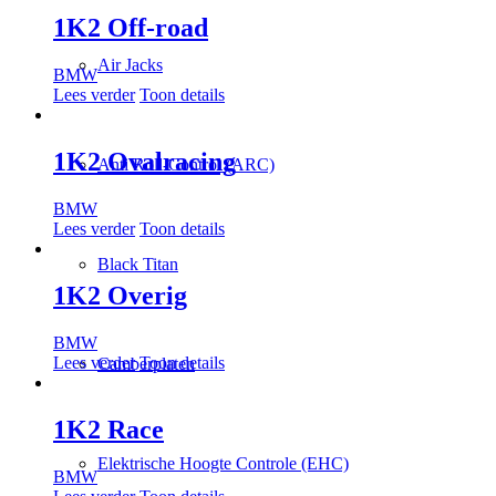
1K2 Off-road
Air Jacks
BMW
Lees verder
Toon details
1K2 Ovalracing
Anti Roll-Control (ARC)
BMW
Lees verder
Toon details
Black Titan
1K2 Overig
BMW
Lees verder
Toon details
Camberplaten
1K2 Race
Elektrische Hoogte Controle (EHC)
BMW