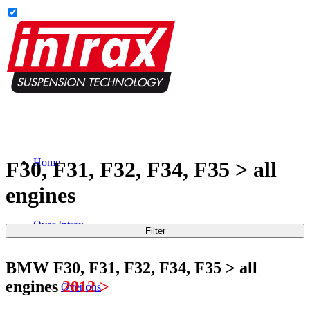
Home
F30, F31, F32, F34, F35 > all
engines
Over Intrax
Filter
BMW F30, F31, F32, F34, F35 > all
engines
2012 >
Over ons