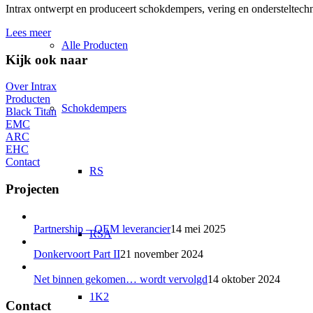
Intrax ontwerpt en produceert schokdempers, vering en ondersteltechni
Lees meer
Alle Producten
Kijk ook naar
Over Intrax
Producten
Schokdempers
Black Titan
EMC
ARC
EHC
Contact
RS
Projecten
Partnership – OEM leverancier
14 mei 2025
RSA
Donkervoort Part II
21 november 2024
Net binnen gekomen… wordt vervolgd
14 oktober 2024
1K2
Contact