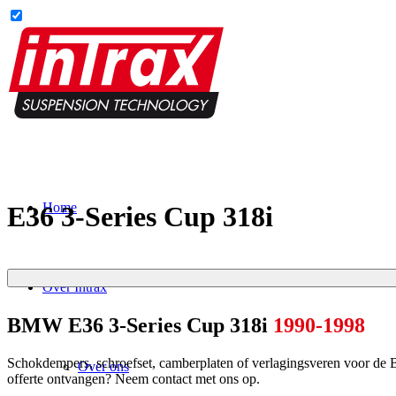
Home
E36 3-Series Cup 318i
Over Intrax
BMW E36 3-Series Cup 318i
1990-1998
Schokdempers, schroefset, camberplaten of verlagingsveren voor de 
Over ons
offerte ontvangen? Neem contact met ons op.