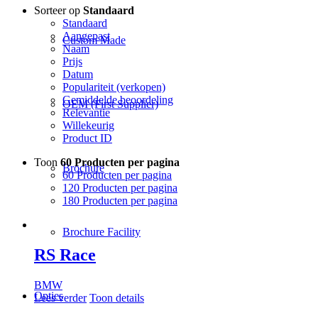
Sorteer op
Standaard
Standaard
Aangepast
Custom Made
Naam
Prijs
Datum
Populariteit (verkopen)
Gemiddelde beoordeling
OEM (First Supplier)
Relevantie
Willekeurig
Product ID
Toon
60 Producten per pagina
Brochure
60 Producten per pagina
120 Producten per pagina
180 Producten per pagina
Brochure Facility
RS Race
BMW
Opties
Lees verder
Toon details