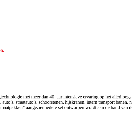
en.
echnologie met meer dan 40 jaar intensieve ervaring op het allerhoogst
uto’s, straatauto’s, schoorstenen, hijskranen, intern transport banen, 
“maatpakken” aangezien iedere set ontworpen wordt aan de hand van d