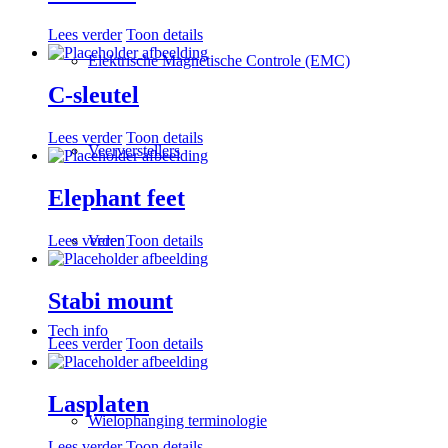
Lees verder
Toon details
Elektrische Magnetische Controle (EMC)
C-sleutel
Lees verder
Toon details
Veerverstellers
Elephant feet
Lees verder
Toon details
Veren
Stabi mount
Tech info
Lees verder
Toon details
Lasplaten
Wielophanging terminologie
Lees verder
Toon details