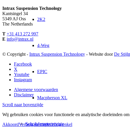
Intrax Suspension Technology
Kantsingel 34
5349 AJ Oss
2K2
The Netherlands
T
+31 413 272 997
E
info@intrax.nl
4-Weg
© Copyright -
Intrax Suspension Technology
- Website door
De Stijl
Facebook
X
EPIC
Youtube
Instagram
Algemene voorwaarden
Disclaimer
Macpherson XL
Scroll naar bovenzijde
Wij gebruiken cookies voor functionele en analytische doeleinden om 
Schokdemper revisie
Akkoord
Verberg de mededeling enkel