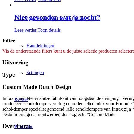
Niet gevonden wat je zocht?
Camber, Caster, Toe-in/Toe-out
Lees verder
Toon details
Filter
Handleidingen
Via de onderstaande filters kunt u de juiste selectie producten selecter
Uitvoering
Settingen
Type
Custom Made Dutch Design
Intrax is een Nederlandse fabrikant van hoogstaande demping-, veringt
Revisie
produceert schokdempers, vering en ondersteltechniek voor Formule 1 a
schokdemper specialist genoemd. Alle schokdempers van Intrax zijn 
bestuurder/eigenaar/ontwerper, dus nog echt “Custom Made
Over Intrax
Producten