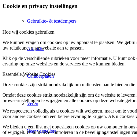
Cookie en privacy instellingen
Gebruikte- & testdempers
Hoe wij cookies gebruiken
We kunnen vragen om cookies op uw apparaat te plaatsen. We gebruik
uw relatie met onze website aan te passen.
Air jacks
Klik op de verschillende rubrieken voor meer informatie. U kunt oo
ervaring op onze websites en de services die we kunnen bieden.
Essentiële Website Cookies
Camberplaten
Deze cookies zijn strikt noodzakelijk om u diensten aan te bieden die
Omdat deze cookies strikt noodzakelijk zijn om de website te leveren,
browserinstellingen te wijzigen en alle cookies op deze website gefor
Veren
We respecteren volledig als u cookies wilt weigeren, maar om te voork
voor andere cookies om een betere ervaring te krijgen. Als u cookies 
We bieden u een lijst met opgeslagen cookies op uw computer in on
Veer verstellers
of wijzigen. U kunt deze controleren in de beveiligingsinstellingen v