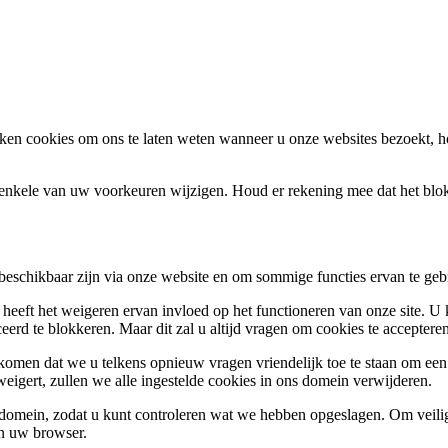
en cookies om ons te laten weten wanneer u onze websites bezoekt, h
k enkele van uw voorkeuren wijzigen. Houd er rekening mee dat het bl
 beschikbaar zijn via onze website en om sommige functies ervan te geb
 heeft het weigeren ervan invloed op het functioneren van onze site. U
ceerd te blokkeren. Maar dit zal u altijd vragen om cookies te accepte
omen dat we u telkens opnieuw vragen vriendelijk toe te staan om een c
weigert, zullen we alle ingestelde cookies in ons domein verwijderen.
s domein, zodat u kunt controleren wat we hebben opgeslagen. Om vei
an uw browser.