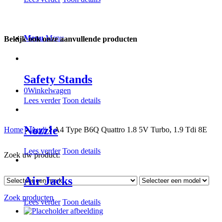
Menu
Menu
Bekijk ook onze aanvullende producten
Safety Stands
0
Winkelwagen
Lees verder
Toon details
Nozzle
Home
Audi
A4 Type B6Q Quattro 1.8 5V Turbo, 1.9 Tdi 8E
Lees verder
Toon details
Zoek uw product:
Air Jacks
Zoek producten
Lees verder
Toon details