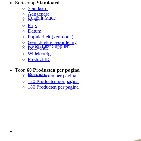
Sorteer op
Standaard
Standaard
Aangepast
Custom Made
Naam
Prijs
Datum
Populariteit (verkopen)
Gemiddelde beoordeling
OEM (First Supplier)
Relevantie
Willekeurig
Product ID
Toon
60 Producten per pagina
Brochure
60 Producten per pagina
120 Producten per pagina
180 Producten per pagina
Brochure Facility
Opties