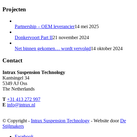
Projecten
Partnership – OEM leverancier
14 mei 2025
Donkervoort Part II
21 november 2024
Net binnen gekomen… wordt vervolgd
14 oktober 2024
Contact
Intrax Suspension Technology
Kantsingel 34
5349 AJ Oss
The Netherlands
T
+31 413 272 997
E
info@intrax.nl
© Copyright -
Intrax Suspension Technology
- Website door
De
Stijlmakers
Facebook