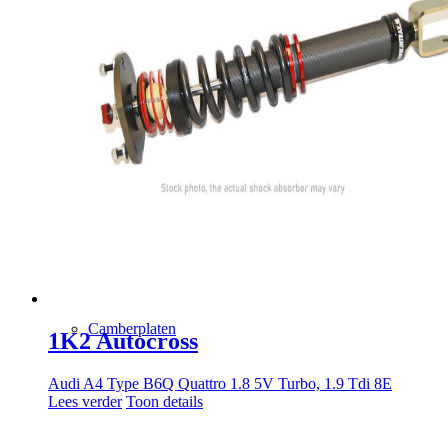
Air Jacks
Anti Roll-Control (ARC)
Black Titan
Camberplaten
1K2 Autocross
Audi A4 Type B6Q Quattro 1.8 5V Turbo, 1.9 Tdi 8E
Lees verder
Toon details
Elektrische Hoogte Controle (EHC)