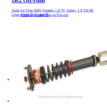
1K2 Off-road
Audi A4 Type B6Q Quattro 1.8 5V Turbo, 1.9 Tdi 8E
Lees verder
Toon details
Camber, Caster, Toe-in/Toe-out
Handleidingen
Settingen
Revisie
Producten