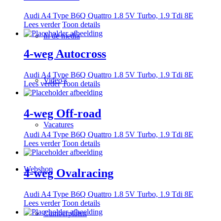
Audi A4 Type B6Q Quattro 1.8 5V Turbo, 1.9 Tdi 8E
Lees verder
Toon details
In de media
4-weg Autocross
Audi A4 Type B6Q Quattro 1.8 5V Turbo, 1.9 Tdi 8E
Video’s
Lees verder
Toon details
4-weg Off-road
Vacatures
Audi A4 Type B6Q Quattro 1.8 5V Turbo, 1.9 Tdi 8E
Lees verder
Toon details
Webshop
4-weg Ovalracing
Audi A4 Type B6Q Quattro 1.8 5V Turbo, 1.9 Tdi 8E
Lees verder
Toon details
Camberplaten