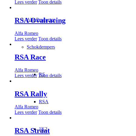
Lees verder
Toon details
RSA Ovalracing
Alle Producten
Alfa Romeo
Lees verder
Toon details
Schokdempers
RSA Race
Alfa Romeo
RS
Lees verder
Toon details
RSA Rally
RSA
Alfa Romeo
Lees verder
Toon details
1K2
RSA Straat