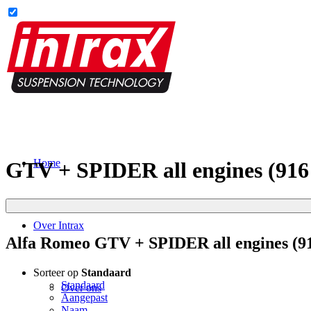
Home
GTV + SPIDER all engines (916 
Over Intrax
Alfa Romeo GTV + SPIDER all engines (91
Sorteer op
Standaard
Standaard
Over ons
Aangepast
Naam