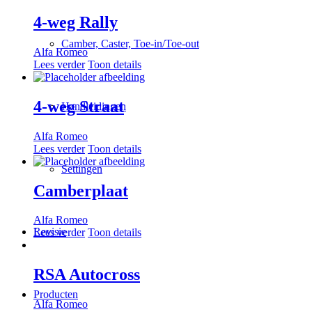
4-weg Rally
Camber, Caster, Toe-in/Toe-out
Alfa Romeo
Lees verder
Toon details
4-weg Straat
Handleidingen
Alfa Romeo
Lees verder
Toon details
Settingen
Camberplaat
Alfa Romeo
Revisie
Lees verder
Toon details
RSA Autocross
Producten
Alfa Romeo