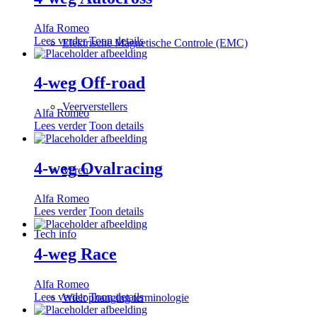
Alfa Romeo
Lees verder
Toon details
Elektrische Magnetische Controle (EMC)
4-weg Off-road
Veerverstellers
Alfa Romeo
Lees verder
Toon details
4-weg Ovalracing
Veren
Alfa Romeo
Lees verder
Toon details
Tech info
4-weg Race
Alfa Romeo
Lees verder
Toon details
Wielophanging terminologie