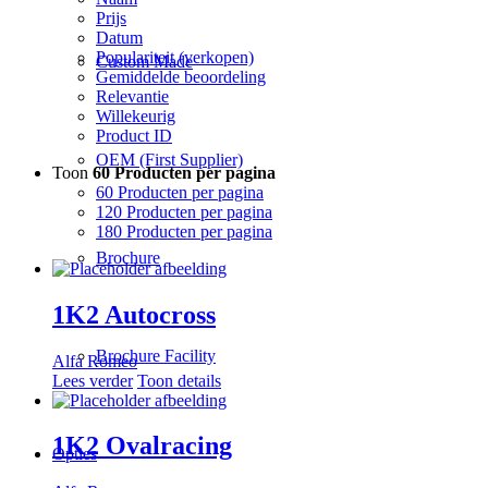
Prijs
Datum
Populariteit (verkopen)
Custom Made
Gemiddelde beoordeling
Relevantie
Willekeurig
Product ID
OEM (First Supplier)
Toon
60 Producten per pagina
60 Producten per pagina
120 Producten per pagina
180 Producten per pagina
Brochure
1K2 Autocross
Brochure Facility
Alfa Romeo
Lees verder
Toon details
1K2 Ovalracing
Opties