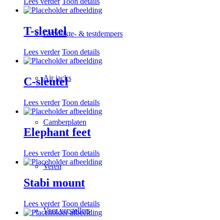
Lees verder
Toon details
T-sleutel
Gebruikte- & testdempers
Lees verder
Toon details
Air jacks
C-sleutel
Lees verder
Toon details
Camberplaten
Elephant feet
Lees verder
Toon details
Veren
Stabi mount
Lees verder
Toon details
Veer verstellers