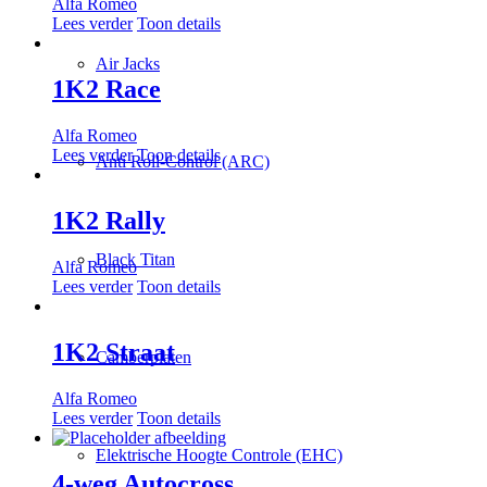
Alfa Romeo
Lees verder
Toon details
Air Jacks
1K2 Race
Alfa Romeo
Lees verder
Toon details
Anti Roll-Control (ARC)
1K2 Rally
Black Titan
Alfa Romeo
Lees verder
Toon details
1K2 Straat
Camberplaten
Alfa Romeo
Lees verder
Toon details
Elektrische Hoogte Controle (EHC)
4-weg Autocross