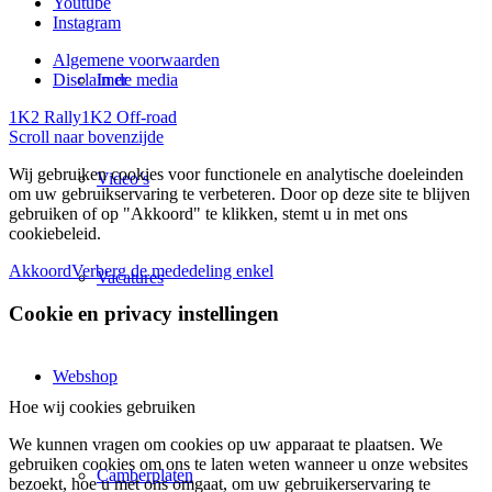
Youtube
Instagram
Algemene voorwaarden
In de media
Disclaimer
1K2 Rally
1K2 Off-road
Scroll naar bovenzijde
Wij gebruiken cookies voor functionele en analytische doeleinden
Video’s
om uw gebruikservaring te verbeteren. Door op deze site te blijven
gebruiken of op "Akkoord" te klikken, stemt u in met ons
cookiebeleid.
Akkoord
Verberg de mededeling enkel
Vacatures
Cookie en privacy instellingen
Webshop
Hoe wij cookies gebruiken
We kunnen vragen om cookies op uw apparaat te plaatsen. We
gebruiken cookies om ons te laten weten wanneer u onze websites
Camberplaten
bezoekt, hoe u met ons omgaat, om uw gebruikerservaring te