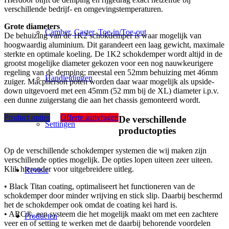
verschillende bedrijf- en omgevingstemperaturen.
Grote diameters
Camber, Caster, Toe-in/Toe-out
De behuizing van de 1K2 schokdemper is waar mogelijk van
hoogwaardig aluminium. Dit garandeert een laag gewicht, maximale
sterkte en optimale koeling. De 1K2 schokdemper wordt altijd in de
grootst mogelijke diameter gekozen voor een nog nauwkeurigere
regeling van de demping; meestal een 52mm behuizing met 46mm
Handleidingen
zuiger. Macpherson poten worden daar waar mogelijk als upside-
down uitgevoerd met een 45mm (52 mm bij de XL) diameter i.p.v.
een dunne zuigerstang die aan het chassis gemonteerd wordt.
Product opties
Offerte aanvragen
De verschillende
Settingen
productopties
Op de verschillende schokdemper systemen die wij maken zijn
verschillende opties mogelijk. De opties lopen uiteen zeer uiteen.
Klik hieronder voor uitgebreidere uitleg.
Revisie
• Black Titan coating, optimaliseert het functioneren van de
schokdemper door minder wrijving en stick slip. Daarbij beschermd
het de schokdemper ook omdat de coating kei hard is.
• ARC®, een systeem die het mogelijk maakt om met een zachtere
Producten
veer en of setting te werken met de daarbij behorende voordelen