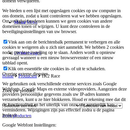
domein verwijderen.
We bieden u een lijst met opgeslagen cookies op uw computer in
ons domein, zodat u kunt controleren wat we hebben opgeslagen.
Om veiligheidsredenen kunnen we geen cookies van andere
Menu
Menu
domeinen tonen of wijzigen. U kunt deze controleren in de
beveiligingsinstellingen van uw browser.
Vink aan om de berichtenbalk permanent te verbergen en alle
cookies te weigeren als u zich niet aanmeldt. We hebben 2 cookies
nodig om deze instelling op te slaan. Anders wordt u opnieuw
0
Winkelwagen
gevraagd wanneer u een nieuw browservenster of een nieuw
tabblad opent.
Klik om essentiële site cookies in- of uit te schakelen.
Overige externe diensten
Home
Producten
1K2 Race
We gebruiken ook verschillende externe services zoals Google
Webfonts, Google Maps en externe videoproviders. Aangezien deze
Zoek uw product:
providers persoonlijke gegevens zoals uw IP-adres kunnen
verzamelen, kunt u ze hier blokkeren. Houd er rekening mee dat dit
de functionaliteit en het uiterlijk van onze site aanzienlijk kan
verminderen. Wijzigingen zijn pas effectief zodra u de pagina
herlaadt
Zoek producten
Google Webfont Instellingen: