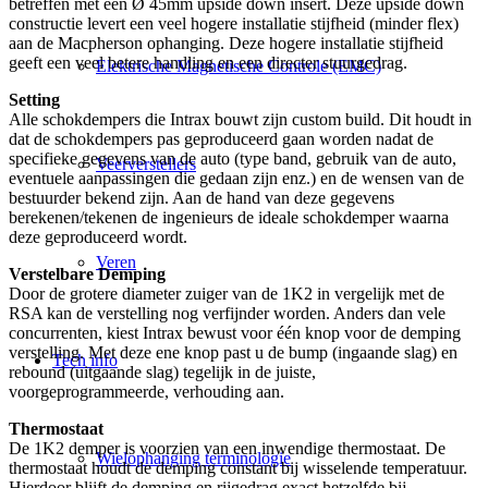
betreffen met een Ø 45mm upside down insert. Deze upside down
constructie levert een veel hogere installatie stijfheid (minder flex)
aan de Macpherson ophanging. Deze hogere installatie stijfheid
geeft een veel betere handling en een directer stuurgedrag.
Elektrische Magnetische Controle (EMC)
Setting
Alle schokdempers die Intrax bouwt zijn custom build. Dit houdt in
dat de schokdempers pas geproduceerd gaan worden nadat de
specifieke gegevens van de auto (type band, gebruik van de auto,
Veerverstellers
eventuele aanpassingen die gedaan zijn enz.) en de wensen van de
bestuurder bekend zijn. Aan de hand van deze gegevens
berekenen/tekenen de ingenieurs de ideale schokdemper waarna
deze geproduceerd wordt.
Veren
Verstelbare Demping
Door de grotere diameter zuiger van de 1K2 in vergelijk met de
RSA kan de verstelling nog verfijnder worden. Anders dan vele
concurrenten, kiest Intrax bewust voor één knop voor de demping
verstelling. Met deze ene knop past u de bump (ingaande slag) en
Tech info
rebound (uitgaande slag) tegelijk in de juiste,
voorgeprogrammeerde, verhouding aan.
Thermostaat
De 1K2 demper is voorzien van een inwendige thermostaat. De
Wielophanging terminologie
thermostaat houdt de demping constant bij wisselende temperatuur.
Hierdoor blijft de demping en rijgedrag exact hetzelfde bij