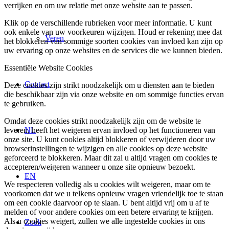
verrijken en om uw relatie met onze website aan te passen.
Klik op de verschillende rubrieken voor meer informatie. U kunt
ook enkele van uw voorkeuren wijzigen. Houd er rekening mee dat
Veren
het blokkeren van sommige soorten cookies van invloed kan zijn op
uw ervaring op onze websites en de services die we kunnen bieden.
Essentiële Website Cookies
Contact
Deze cookies zijn strikt noodzakelijk om u diensten aan te bieden
die beschikbaar zijn via onze website en om sommige functies ervan
te gebruiken.
Omdat deze cookies strikt noodzakelijk zijn om de website te
leveren, heeft het weigeren ervan invloed op het functioneren van
NL
onze site. U kunt cookies altijd blokkeren of verwijderen door uw
browserinstellingen te wijzigen en alle cookies op deze website
geforceerd te blokkeren. Maar dit zal u altijd vragen om cookies te
accepteren/weigeren wanneer u onze site opnieuw bezoekt.
EN
We respecteren volledig als u cookies wilt weigeren, maar om te
voorkomen dat we u telkens opnieuw vragen vriendelijk toe te staan
om een cookie daarvoor op te slaan. U bent altijd vrij om u af te
melden of voor andere cookies om een betere ervaring te krijgen.
Als u cookies weigert, zullen we alle ingestelde cookies in ons
Zoek