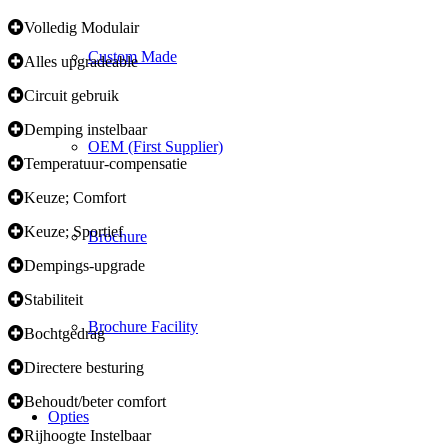
Volledig Modulair
Custom Made
Alles upgradeable
Circuit gebruik
Demping instelbaar
OEM (First Supplier)
Temperatuur-compensatie
Keuze; Comfort
Keuze; Sportief
Brochure
Dempings-upgrade
Stabiliteit
Brochure Facility
Bochtgedrag
Directere besturing
Behoudt/beter comfort
Opties
Rijhoogte Instelbaar