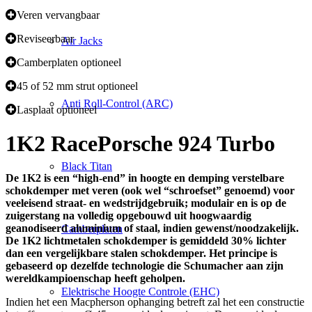
Veren vervangbaar
Reviseerbaar
Air Jacks
Camberplaten optioneel
45 of 52 mm strut optioneel
Anti Roll-Control (ARC)
Lasplaat optioneel
1K2 Race
Porsche 924 Turbo
Black Titan
De 1K2 is een “high-end” in hoogte en demping verstelbare
schokdemper met veren (ook wel “schroefset” genoemd) voor
veeleisend straat- en wedstrijdgebruik; modulair en is op de
zuigerstang na volledig opgebouwd uit hoogwaardig
geanodiseerd aluminium of staal, indien gewenst/noodzakelijk.
Camberplaten
De 1K2 lichtmetalen schokdemper is gemiddeld 30% lichter
dan een vergelijkbare stalen schokdemper. Het principe is
gebaseerd op dezelfde technologie die Schumacher aan zijn
wereldkampioenschap heeft geholpen.
Elektrische Hoogte Controle (EHC)
Indien het een Macpherson ophanging betreft zal het een constructie