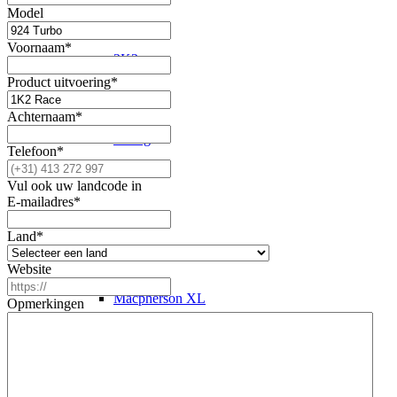
Model
Voornaam
*
2K2
Product uitvoering
*
Achternaam
*
4-Weg
Telefoon
*
Vul ook uw landcode in
E-mailadres
*
EPIC
Land
*
Website
Macpherson XL
Opmerkingen
Schokdemper revisie