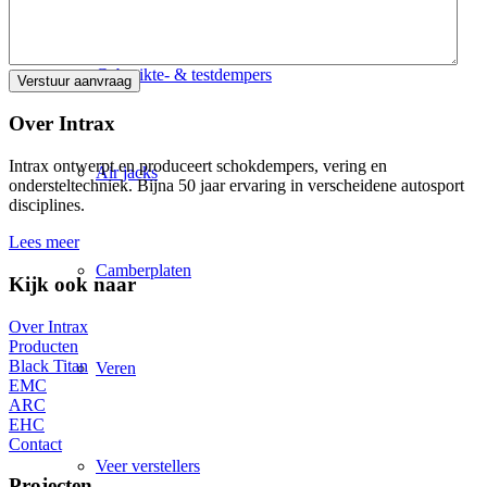
Gebruikte- & testdempers
Over Intrax
Intrax ontwerpt en produceert schokdempers, vering en
Air jacks
ondersteltechniek. Bijna 50 jaar ervaring in verscheidene autosport
disciplines.
Lees meer
Camberplaten
Kijk ook naar
Over Intrax
Producten
Black Titan
Veren
EMC
ARC
EHC
Contact
Veer verstellers
Projecten