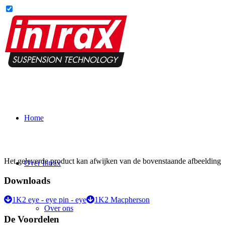
Home
Het geleverde product kan afwijken van de bovenstaande afbeelding
Over Intrax
Downloads
1K2 eye - eye pin - eye
1K2 Macpherson
Over ons
De Voordelen