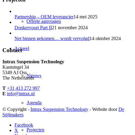
Partnership – OEM leverancier
14 mei 2025
Offerte aanvragen
Donkervoort Part II
21 november 2024
Net binnen gekomen… wordt vervolgd
14 oktober 2024
Actueel
Contact
Intrax Suspension Technology
Kantsingel 34
5349 AJ Oss
Nieuws
The Netherlands
T
+31 413 272 997
E
info@intrax.nl
Agenda
© Copyright -
Intrax Suspension Technology
- Website door
De
Stijlmakers
Facebook
Projecten
X