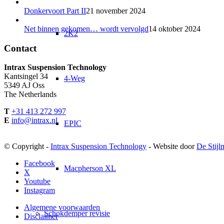
Donkervoort Part II
21 november 2024
Net binnen gekomen… wordt vervolgd
14 oktober 2024
2K2
Contact
Intrax Suspension Technology
Kantsingel 34
4-Weg
5349 AJ Oss
The Netherlands
T
+31 413 272 997
E
info@intrax.nl
EPIC
© Copyright -
Intrax Suspension Technology
- Website door
De Stijl
Facebook
Macpherson XL
X
Youtube
Instagram
Algemene voorwaarden
Schokdemper revisie
Disclaimer