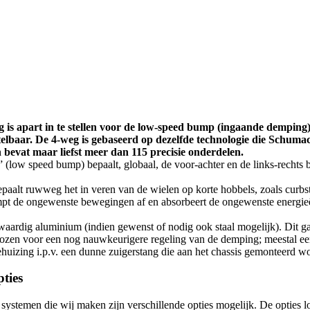
 is apart in te stellen voor de low-speed bump (ingaande dempin
telbaar. De 4-weg is gebaseerd op dezelfde technologie die Schum
 bevat maar liefst meer dan 115 precisie onderdelen.
low speed bump) bepaalt, globaal, de voor-achter en de links-rechts 
aalt ruwweg het in veren van de wielen op korte hobbels, zoals curbst
empt de ongewenste bewegingen af en absorbeert de ongewenste energie
rdig aluminium (indien gewenst of nodig ook staal mogelijk). Dit gar
ekozen voor een nog nauwkeurigere regeling van de demping; meestal
izing i.p.v. een dunne zuigerstang die aan het chassis gemonteerd wo
ties
stemen die wij maken zijn verschillende opties mogelijk. De opties lop