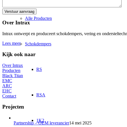
Alle Producten
Over Intrax
Intrax ontwerpt en produceert schokdempers, vering en ondersteltechni
Lees meer
Schokdempers
Kijk ook naar
Over Intrax
RS
Producten
Black Titan
EMC
ARC
EHC
RSA
Contact
Projecten
1K2
Partnership – OEM leverancier
14 mei 2025