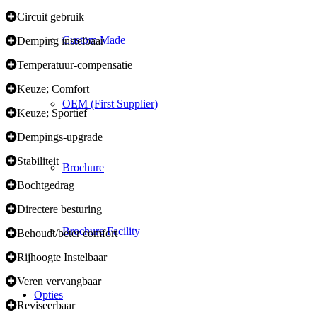
Circuit gebruik
Custom Made
Demping instelbaar
Temperatuur-compensatie
Keuze; Comfort
OEM (First Supplier)
Keuze; Sportief
Dempings-upgrade
Stabiliteit
Brochure
Bochtgedrag
Directere besturing
Brochure Facility
Behoudt/beter comfort
Rijhoogte Instelbaar
Veren vervangbaar
Opties
Reviseerbaar