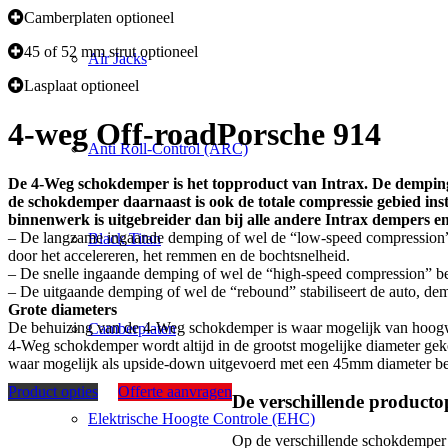
Camberplaten optioneel
45 of 52 mm strut optioneel
Air Jacks
Lasplaat optioneel
4-weg Off-road
Porsche 914
Anti Roll-Control (ARC)
De 4-Weg schokdemper is het topproduct van Intrax. De demping
de schokdemper daarnaast is ook de totale compressie gebied ins
binnenwerk is uitgebreider dan bij alle andere Intrax dempers en
– De langzame ingaande demping of wel de “low-speed compression” (
Black Titan
door het accelereren, het remmen en de bochtsnelheid.
– De snelle ingaande demping of wel de “high-speed compression” bep
– De uitgaande demping of wel de “rebound” stabiliseert de auto, d
Grote diameters
De behuizing van de 4-Weg schokdemper is waar mogelijk van hoogwaa
Camberplaten
4-Weg schokdemper wordt altijd in de grootst mogelijke diameter g
waar mogelijk als upside-down uitgevoerd met een 45mm diameter behu
Product opties
Offerte aanvragen
De verschillende productop
Elektrische Hoogte Controle (EHC)
Op de verschillende schokdemper sy