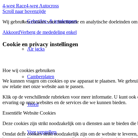
4-weg Race
4-weg Autocross
Scroll naar bovenzijde
Gebruikte- & testdempers
Wij gebruiken cookies voor functionele en analytische doeleinden om 
Akkoord
Verberg de mededeling enkel
Cookie en privacy instellingen
Air jacks
Hoe wij cookies gebruiken
Camberplaten
We kunnen vragen om cookies op uw apparaat te plaatsen. We gebruik
uw relatie met onze website aan te passen.
Klik op de verschillende rubrieken voor meer informatie. U kunt oo
ervaring op onze websites en de services die we kunnen bieden.
Veren
Essentiële Website Cookies
Deze cookies zijn strikt noodzakelijk om u diensten aan te bieden die
Veer verstellers
Omdat deze cookies strikt noodzakelijk zijn om de website te leveren,