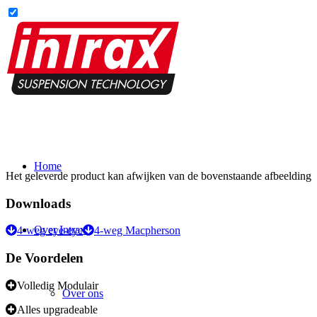
Home
Het geleverde product kan afwijken van de bovenstaande afbeelding
Downloads
Over Intrax
4-weg eye-eye
4-weg Macpherson
De Voordelen
Volledig Modulair
Over ons
Alles upgradeable