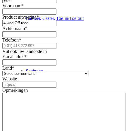
Voornaam
*
Product uitvoering
*
Camber, Caster, Toe-in/Toe-out
Achternaam
*
Telefoon
*
Handleidingen
Vul ook uw landcode in
E-mailadres
*
Land
*
Settingen
Website
Opmerkingen
Revisie
Producten