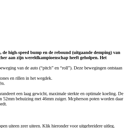
g), de high-speed bump en de rebound (uitgaande demping) van
acher aan zijn wereldkampioenschap heeft geholpen. Het
beweging van de auto (“pitch” en “roll”). Deze bewegingen ontstaan
ones en rillen in het wegdek.
ën.
andeert een laag gewicht, maximale sterkte en optimale koeling. De
 een 52mm behuizing met 46mm zuiger. Mcpherson poten worden daar
rdt.
en uiteen zeer uiteen. Klik hieronder voor uitgebreidere uitleg.