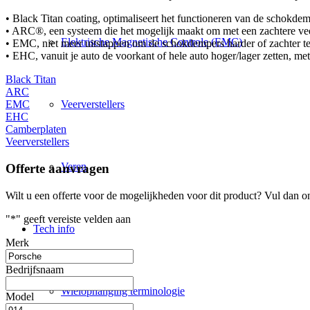
• Black Titan coating, optimaliseert het functioneren van de schokde
• ARC®, een systeem die het mogelijk maakt om met een zachtere veer
Elektrische Magnetische Controle (EMC)
• EMC, niet meer uitstappen om de schokdempers harder of zachter te z
• EHC, vanuit je auto de voorkant of hele auto hoger/lager zetten, me
Black Titan
ARC
Veerverstellers
EMC
EHC
Camberplaten
Veerverstellers
Veren
Offerte aanvragen
Wilt u een offerte voor de mogelijkheden voor dit product? Vul dan o
"
*
" geeft vereiste velden aan
Tech info
Merk
Bedrijfsnaam
Wielophanging terminologie
Model