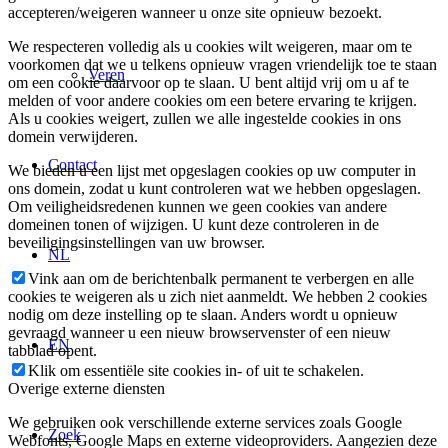
accepteren/weigeren wanneer u onze site opnieuw bezoekt.
We respecteren volledig als u cookies wilt weigeren, maar om te
voorkomen dat we u telkens opnieuw vragen vriendelijk toe te staan
Veren
om een cookie daarvoor op te slaan. U bent altijd vrij om u af te
melden of voor andere cookies om een betere ervaring te krijgen.
Als u cookies weigert, zullen we alle ingestelde cookies in ons
domein verwijderen.
Contact
We bieden u een lijst met opgeslagen cookies op uw computer in
ons domein, zodat u kunt controleren wat we hebben opgeslagen.
Om veiligheidsredenen kunnen we geen cookies van andere
domeinen tonen of wijzigen. U kunt deze controleren in de
beveiligingsinstellingen van uw browser.
NL
Vink aan om de berichtenbalk permanent te verbergen en alle
cookies te weigeren als u zich niet aanmeldt. We hebben 2 cookies
nodig om deze instelling op te slaan. Anders wordt u opnieuw
gevraagd wanneer u een nieuw browservenster of een nieuw
EN
tabblad opent.
Klik om essentiële site cookies in- of uit te schakelen.
Overige externe diensten
We gebruiken ook verschillende externe services zoals Google
Zoek
Webfonts, Google Maps en externe videoproviders. Aangezien deze