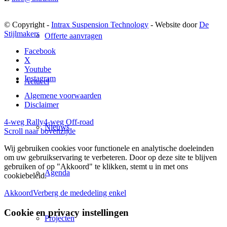
© Copyright -
Intrax Suspension Technology
- Website door
De
Stijlmakers
Offerte aanvragen
Facebook
X
Youtube
Instagram
Actueel
Algemene voorwaarden
Disclaimer
4-weg Rally
4-weg Off-road
Nieuws
Scroll naar bovenzijde
Wij gebruiken cookies voor functionele en analytische doeleinden
om uw gebruikservaring te verbeteren. Door op deze site te blijven
gebruiken of op "Akkoord" te klikken, stemt u in met ons
Agenda
cookiebeleid.
Akkoord
Verberg de mededeling enkel
Cookie en privacy instellingen
Projecten