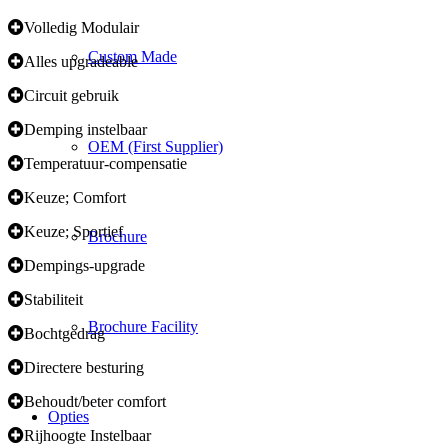
Volledig Modulair
Custom Made
Alles upgradeable
Circuit gebruik
Demping instelbaar
OEM (First Supplier)
Temperatuur-compensatie
Keuze; Comfort
Keuze; Sportief
Brochure
Dempings-upgrade
Stabiliteit
Brochure Facility
Bochtgedrag
Directere besturing
Behoudt/beter comfort
Opties
Rijhoogte Instelbaar