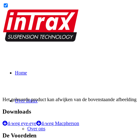
Home
Het geleverde product kan afwijken van de bovenstaande afbeelding
Over Intrax
Downloads
4-weg eye-eye
4-weg Macpherson
Over ons
De Voordelen