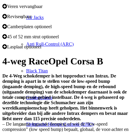
Veren vervangbaar
Reviseerbaar
Air Jacks
Camberplaten optioneel
45 of 52 mm strut optioneel
Anti Roll-Control (ARC)
Lasplaat optioneel
4-weg Race
Opel Corsa B
Black Titan
De 4-Weg schokdemper is het topproduct van Intrax. De
demping is apart in te stellen voor de low-speed bump
(ingaande demping), de high-speed bump en de rebound
(uitgaande demping) van de schokdemper daarnaast is ook de
totale compressie gebied instelbaar. De 4-weg is gebaseerd op
Camberplaten
dezelfde technologie die Schumacher aan zijn
wereldkampioenschap heeft geholpen. Het binnenwerk is
uitgebreider dan bij alle andere Intrax dempers en bevat maar
liefst meer dan 115 precisie onderdelen.
– De langzame ingaande demping of wel de “low-speed
Elektrische Hoogte Controle (EHC)
compression” (low speed bump) bepaalt, globaal, de voor-achter en