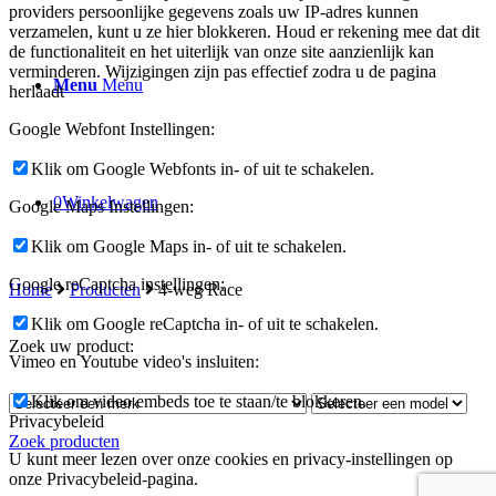
providers persoonlijke gegevens zoals uw IP-adres kunnen
verzamelen, kunt u ze hier blokkeren. Houd er rekening mee dat dit
de functionaliteit en het uiterlijk van onze site aanzienlijk kan
verminderen. Wijzigingen zijn pas effectief zodra u de pagina
Menu
Menu
herlaadt
Google Webfont Instellingen:
Klik om Google Webfonts in- of uit te schakelen.
0
Winkelwagen
Google Maps Instellingen:
Klik om Google Maps in- of uit te schakelen.
Google reCaptcha instellingen:
Home
Producten
4-weg Race
Klik om Google reCaptcha in- of uit te schakelen.
Zoek uw product:
Vimeo en Youtube video's insluiten:
Klik om video embeds toe te staan/te blokkeren.
Privacybeleid
Zoek producten
U kunt meer lezen over onze cookies en privacy-instellingen op
onze Privacybeleid-pagina.