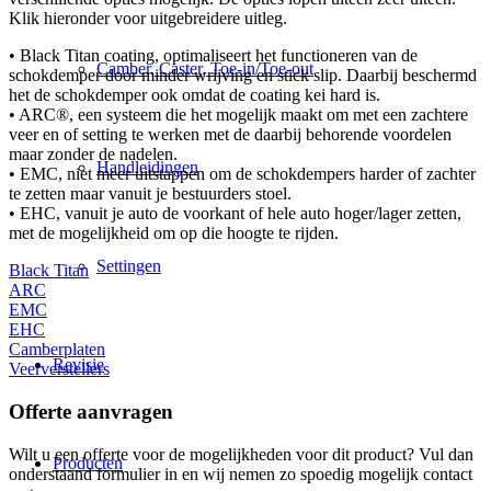
Klik hieronder voor uitgebreidere uitleg.
• Black Titan coating, optimaliseert het functioneren van de
Camber, Caster, Toe-in/Toe-out
schokdemper door minder wrijving en stick slip. Daarbij beschermd
het de schokdemper ook omdat de coating kei hard is.
• ARC®, een systeem die het mogelijk maakt om met een zachtere
veer en of setting te werken met de daarbij behorende voordelen
maar zonder de nadelen.
Handleidingen
• EMC, niet meer uitstappen om de schokdempers harder of zachter
te zetten maar vanuit je bestuurders stoel.
• EHC, vanuit je auto de voorkant of hele auto hoger/lager zetten,
met de mogelijkheid om op die hoogte te rijden.
Settingen
Black Titan
ARC
EMC
EHC
Camberplaten
Revisie
Veerverstellers
Offerte aanvragen
Wilt u een offerte voor de mogelijkheden voor dit product? Vul dan
Producten
onderstaand formulier in en wij nemen zo spoedig mogelijk contact