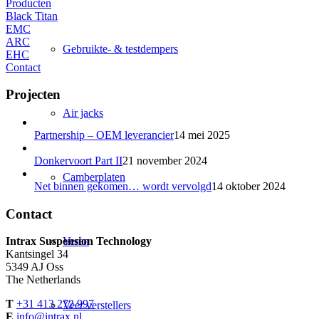
Producten
Black Titan
EMC
ARC
Gebruikte- & testdempers
EHC
Contact
Projecten
Air jacks
Partnership – OEM leverancier
14 mei 2025
Donkervoort Part II
21 november 2024
Camberplaten
Net binnen gekomen… wordt vervolgd
14 oktober 2024
Contact
Veren
Intrax Suspension Technology
Kantsingel 34
5349 AJ Oss
The Netherlands
T
+31 413 272 997
Veer verstellers
E
info@intrax.nl