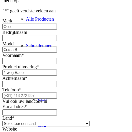
met u op.
"
*
" geeft vereiste velden aan
Alle Producten
Merk
Bedrijfsnaam
Model
Schokdempers
Voornaam
*
Product uitvoering
*
RS
Achternaam
*
Telefoon
*
RSA
Vul ook uw landcode in
E-mailadres
*
Land
*
1K2
Website