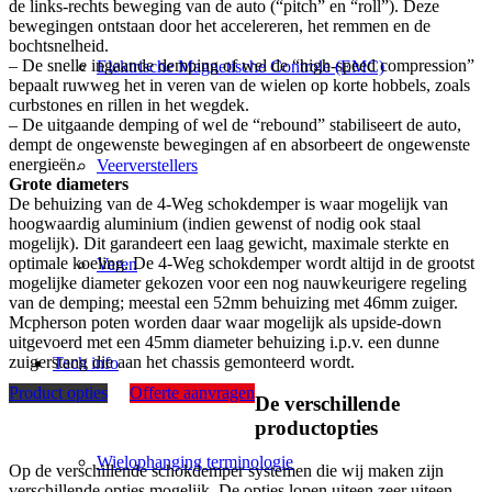
de links-rechts beweging van de auto (“pitch” en “roll”). Deze
bewegingen ontstaan door het accelereren, het remmen en de
bochtsnelheid.
– De snelle ingaande demping of wel de “high-speed compression”
Elektrische Magnetische Controle (EMC)
bepaalt ruwweg het in veren van de wielen op korte hobbels, zoals
curbstones en rillen in het wegdek.
– De uitgaande demping of wel de “rebound” stabiliseert de auto,
dempt de ongewenste bewegingen af en absorbeert de ongewenste
energieën.
Veerverstellers
Grote diameters
De behuizing van de 4-Weg schokdemper is waar mogelijk van
hoogwaardig aluminium (indien gewenst of nodig ook staal
mogelijk). Dit garandeert een laag gewicht, maximale sterkte en
optimale koeling. De 4-Weg schokdemper wordt altijd in de grootst
Veren
mogelijke diameter gekozen voor een nog nauwkeurigere regeling
van de demping; meestal een 52mm behuizing met 46mm zuiger.
Mcpherson poten worden daar waar mogelijk als upside-down
uitgevoerd met een 45mm diameter behuizing i.p.v. een dunne
zuigerstang die aan het chassis gemonteerd wordt.
Tech info
Product opties
Offerte aanvragen
De verschillende
productopties
Wielophanging terminologie
Op de verschillende schokdemper systemen die wij maken zijn
verschillende opties mogelijk. De opties lopen uiteen zeer uiteen.