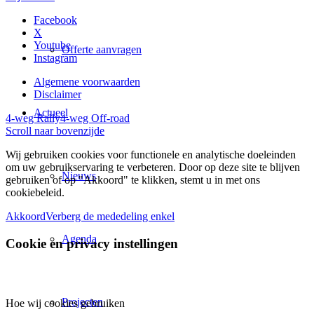
Facebook
X
Youtube
Offerte aanvragen
Instagram
Algemene voorwaarden
Disclaimer
Actueel
4-weg Rally
4-weg Off-road
Scroll naar bovenzijde
Wij gebruiken cookies voor functionele en analytische doeleinden
om uw gebruikservaring te verbeteren. Door op deze site te blijven
Nieuws
gebruiken of op "Akkoord" te klikken, stemt u in met ons
cookiebeleid.
Akkoord
Verberg de mededeling enkel
Agenda
Cookie en privacy instellingen
Projecten
Hoe wij cookies gebruiken