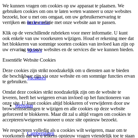
We kunnen vragen om cookies op uw apparaat te plaatsen. We
gebruiken cookies om ons te laten weten wanneer u onze websites
bezoekt, hoe u met ons omgaat, om uw gebruikerservaring te
verrijken en om uw relatie met onze website aan te passen.
In de media
Klik op de verschillende rubrieken voor meer informatie. U kunt
ook enkele van uw voorkeuren wijzigen. Houd er rekening mee dat
het blokkeren van sommige soorten cookies van invloed kan zijn op
uw ervaring op onze websites en de services die we kunnen bieden.
Video’s
Essentiële Website Cookies
Deze cookies zijn strikt noodzakelijk om u diensten aan te bieden
die beschikbaar zijn via onze website en om sommige functies ervan
Vacatures
te gebruiken.
Omdat deze cookies strikt noodzakelijk zijn om de website te
leveren, heeft het weigeren ervan invloed op het functioneren van
onze site. U kunt cookies altijd blokkeren of verwijderen door uw
Webshop
browserinstellingen te wijzigen en alle cookies op deze website
geforceerd te blokkeren. Maar dit zal u altijd vragen om cookies te
accepteren/weigeren wanneer u onze site opnieuw bezoekt.
We respecteren volledig als u cookies wilt weigeren, maar om te
Camberplaten
voorkomen dat we u telkens opnieuw vragen vriendelijk toe te staan