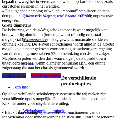
bepaalt ruwweg het in veren van de wielen op korte hobbels, zoals
curbstones en rillen in het wegdek.
– De uitgaande demping of wel de “rebound” stabiliseert de auto,
dempt de ongewenste bewegingen af en absorbeert de ongewenste
Elektrische Magnetische Controle (EMC)
energieën.
Grote diameters
De behuizing van de 4-Weg schokdemper is waar mogelijk van
hoogwaardig aluminium (indien gewenst of nodig ook staal
mogelijk). Dit garandeert een laag gewicht, maximale sterkte en
Veerverstellers
optimale koeling. De 4-Weg schokdemper wordt altijd in de grootst
mogelijke diameter gekozen voor een nog nauwkeurigere regeling
van de demping; meestal een 52mm behuizing met 46mm zuiger.
Mcpherson poten worden daar waar mogelijk als upside-down
uitgevoerd met een 45mm diameter behuizing i.p.v. een dunne
Veren
zuigerstang die aan het chassis gemonteerd wordt.
Product opties
Offerte aanvragen
De verschillende
productopties
Tech info
Op de verschillende schokdemper systemen die wij maken zijn
verschillende opties mogelijk. De opties lopen uiteen zeer uiteen.
Klik hieronder voor uitgebreidere uitleg.
Wielophanging terminologie
• Black Titan coating, optimaliseert het functioneren van de
schokdemper door minder wrijving en stick slip. Daarbij beschermd