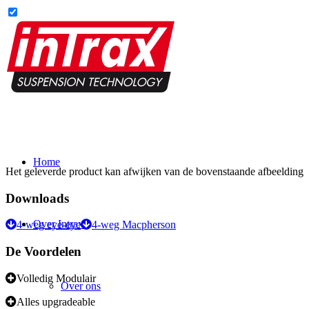
Home
Het geleverde product kan afwijken van de bovenstaande afbeelding
Downloads
Over Intrax
4-weg eye-eye
4-weg Macpherson
De Voordelen
Volledig Modulair
Over ons
Alles upgradeable