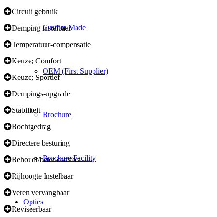
Circuit gebruik
Custom Made
Demping instelbaar
Temperatuur-compensatie
Keuze; Comfort
OEM (First Supplier)
Keuze; Sportief
Dempings-upgrade
Stabiliteit
Brochure
Bochtgedrag
Directere besturing
Brochure Facility
Behoudt/beter comfort
Rijhoogte Instelbaar
Veren vervangbaar
Opties
Reviseerbaar