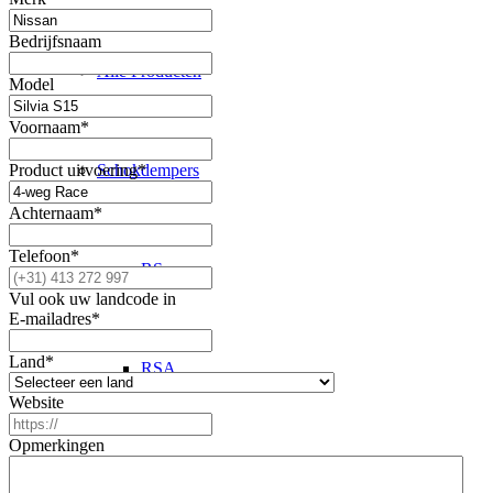
Bedrijfsnaam
Alle Producten
Model
Voornaam
*
Product uitvoering
*
Schokdempers
Achternaam
*
Telefoon
*
RS
Vul ook uw landcode in
E-mailadres
*
Land
*
RSA
Website
Opmerkingen
1K2