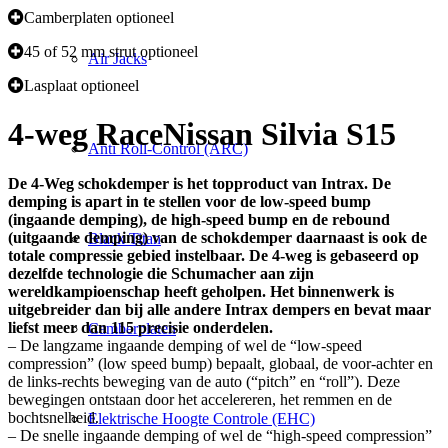
Camberplaten optioneel
45 of 52 mm strut optioneel
Air Jacks
Lasplaat optioneel
4-weg Race
Nissan Silvia S15
Anti Roll-Control (ARC)
De 4-Weg schokdemper is het topproduct van Intrax. De
demping is apart in te stellen voor de low-speed bump
(ingaande demping), de high-speed bump en de rebound
(uitgaande demping) van de schokdemper daarnaast is ook de
Black Titan
totale compressie gebied instelbaar. De 4-weg is gebaseerd op
dezelfde technologie die Schumacher aan zijn
wereldkampioenschap heeft geholpen. Het binnenwerk is
uitgebreider dan bij alle andere Intrax dempers en bevat maar
liefst meer dan 115 precisie onderdelen.
Camberplaten
– De langzame ingaande demping of wel de “low-speed
compression” (low speed bump) bepaalt, globaal, de voor-achter en
de links-rechts beweging van de auto (“pitch” en “roll”). Deze
bewegingen ontstaan door het accelereren, het remmen en de
bochtsnelheid.
Elektrische Hoogte Controle (EHC)
– De snelle ingaande demping of wel de “high-speed compression”