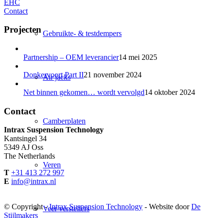
EHC
Contact
Projecten
Gebruikte- & testdempers
Partnership – OEM leverancier
14 mei 2025
Donkervoort Part II
21 november 2024
Air jacks
Net binnen gekomen… wordt vervolgd
14 oktober 2024
Contact
Camberplaten
Intrax Suspension Technology
Kantsingel 34
5349 AJ Oss
The Netherlands
Veren
T
+31 413 272 997
E
info@intrax.nl
© Copyright -
Intrax Suspension Technology
- Website door
De
Veer verstellers
Stijlmakers