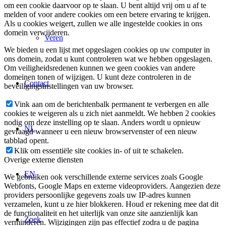
om een cookie daarvoor op te slaan. U bent altijd vrij om u af te
melden of voor andere cookies om een betere ervaring te krijgen.
Als u cookies weigert, zullen we alle ingestelde cookies in ons
domein verwijderen.
Veren
We bieden u een lijst met opgeslagen cookies op uw computer in
ons domein, zodat u kunt controleren wat we hebben opgeslagen.
Om veiligheidsredenen kunnen we geen cookies van andere
domeinen tonen of wijzigen. U kunt deze controleren in de
Contact
beveiligingsinstellingen van uw browser.
Vink aan om de berichtenbalk permanent te verbergen en alle
cookies te weigeren als u zich niet aanmeldt. We hebben 2 cookies
nodig om deze instelling op te slaan. Anders wordt u opnieuw
NL
gevraagd wanneer u een nieuw browservenster of een nieuw
tabblad opent.
Klik om essentiële site cookies in- of uit te schakelen.
Overige externe diensten
EN
We gebruiken ook verschillende externe services zoals Google
Webfonts, Google Maps en externe videoproviders. Aangezien deze
providers persoonlijke gegevens zoals uw IP-adres kunnen
verzamelen, kunt u ze hier blokkeren. Houd er rekening mee dat dit
de functionaliteit en het uiterlijk van onze site aanzienlijk kan
Zoek
verminderen. Wijzigingen zijn pas effectief zodra u de pagina