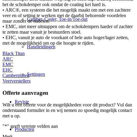
het de schokdemper ook omdat de coating kei hard is.
• ARC®, een systeem die het mogelijk maakt om met een zachtere
veer en of setting te werken met de daarbij behorende voordelen
Camber, Caster, Toe-in/Toe-out
maar zonder de nadelen.
• EMC, niet meer uitstappen om de schokdempers harder of zachter
te zetten maar vanuit je bestuurders stoel.
• EHC, vanuit je auto de voorkant of hele auto hoger/lager zetten,
met de mogelijkheid om op die hoogte te rijden.
Handleidingen
Black Titan
ARC
EMC
EHC
Settingen
Camberplaten
Veerverstellers
Offerte aanvragen
Revisie
Wilt u een offerte voor de mogelijkheden voor dit product? Vul dan
onderstaand formulier in en wij nemen zo spoedig mogelijk contact
met u op.
"
*
" geeft vereiste velden aan
Producten
Merk