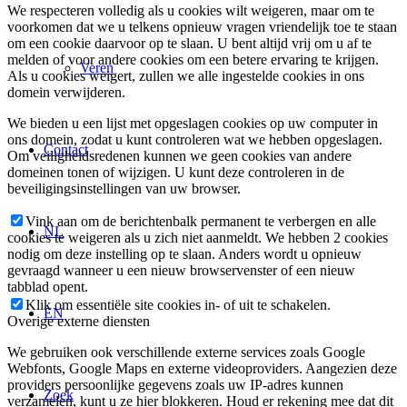
We respecteren volledig als u cookies wilt weigeren, maar om te
voorkomen dat we u telkens opnieuw vragen vriendelijk toe te staan
om een cookie daarvoor op te slaan. U bent altijd vrij om u af te
melden of voor andere cookies om een betere ervaring te krijgen.
Veren
Als u cookies weigert, zullen we alle ingestelde cookies in ons
domein verwijderen.
We bieden u een lijst met opgeslagen cookies op uw computer in
ons domein, zodat u kunt controleren wat we hebben opgeslagen.
Contact
Om veiligheidsredenen kunnen we geen cookies van andere
domeinen tonen of wijzigen. U kunt deze controleren in de
beveiligingsinstellingen van uw browser.
Vink aan om de berichtenbalk permanent te verbergen en alle
NL
cookies te weigeren als u zich niet aanmeldt. We hebben 2 cookies
nodig om deze instelling op te slaan. Anders wordt u opnieuw
gevraagd wanneer u een nieuw browservenster of een nieuw
tabblad opent.
Klik om essentiële site cookies in- of uit te schakelen.
EN
Overige externe diensten
We gebruiken ook verschillende externe services zoals Google
Webfonts, Google Maps en externe videoproviders. Aangezien deze
providers persoonlijke gegevens zoals uw IP-adres kunnen
Zoek
verzamelen, kunt u ze hier blokkeren. Houd er rekening mee dat dit