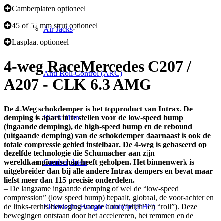
Camberplaten optioneel
45 of 52 mm strut optioneel
Air Jacks
Lasplaat optioneel
4-weg Race
Mercedes C207 /
Anti Roll-Control (ARC)
A207 - CLK 6.3 AMG
De 4-Weg schokdemper is het topproduct van Intrax. De
demping is apart in te stellen voor de low-speed bump
Black Titan
(ingaande demping), de high-speed bump en de rebound
(uitgaande demping) van de schokdemper daarnaast is ook de
totale compressie gebied instelbaar. De 4-weg is gebaseerd op
dezelfde technologie die Schumacher aan zijn
wereldkampioenschap heeft geholpen. Het binnenwerk is
Camberplaten
uitgebreider dan bij alle andere Intrax dempers en bevat maar
liefst meer dan 115 precisie onderdelen.
– De langzame ingaande demping of wel de “low-speed
compression” (low speed bump) bepaalt, globaal, de voor-achter en
de links-rechts beweging van de auto (“pitch” en “roll”). Deze
Elektrische Hoogte Controle (EHC)
bewegingen ontstaan door het accelereren, het remmen en de