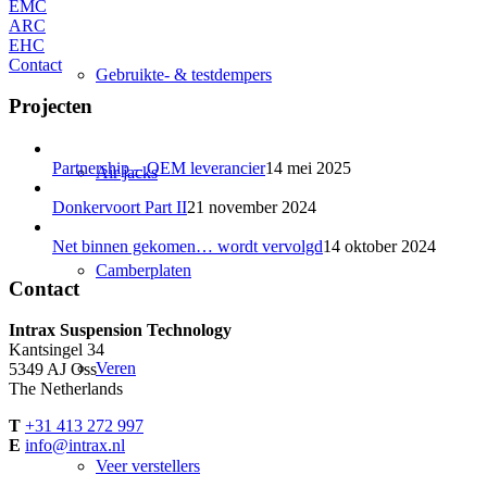
EMC
ARC
EHC
Contact
Gebruikte- & testdempers
Projecten
Partnership – OEM leverancier
14 mei 2025
Air jacks
Donkervoort Part II
21 november 2024
Net binnen gekomen… wordt vervolgd
14 oktober 2024
Camberplaten
Contact
Intrax Suspension Technology
Kantsingel 34
Veren
5349 AJ Oss
The Netherlands
T
+31 413 272 997
E
info@intrax.nl
Veer verstellers