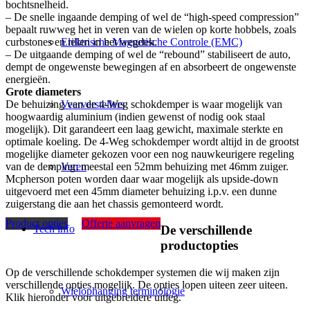
bochtsnelheid.
– De snelle ingaande demping of wel de “high-speed compression”
bepaalt ruwweg het in veren van de wielen op korte hobbels, zoals
curbstones en rillen in het wegdek.
Elektrische Magnetische Controle (EMC)
– De uitgaande demping of wel de “rebound” stabiliseert de auto,
dempt de ongewenste bewegingen af en absorbeert de ongewenste
energieën.
Grote diameters
De behuizing van de 4-Weg schokdemper is waar mogelijk van
Veerverstellers
hoogwaardig aluminium (indien gewenst of nodig ook staal
mogelijk). Dit garandeert een laag gewicht, maximale sterkte en
optimale koeling. De 4-Weg schokdemper wordt altijd in de grootst
mogelijke diameter gekozen voor een nog nauwkeurigere regeling
van de demping; meestal een 52mm behuizing met 46mm zuiger.
Veren
Mcpherson poten worden daar waar mogelijk als upside-down
uitgevoerd met een 45mm diameter behuizing i.p.v. een dunne
zuigerstang die aan het chassis gemonteerd wordt.
Product opties
Offerte aanvragen
Tech info
De verschillende
productopties
Op de verschillende schokdemper systemen die wij maken zijn
verschillende opties mogelijk. De opties lopen uiteen zeer uiteen.
Wielophanging terminologie
Klik hieronder voor uitgebreidere uitleg.