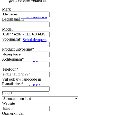
"
*
" geeft vereiste velden aan
Merk
Alle Producten
Bedrijfsnaam
Model
Voornaam
*
Schokdempers
Product uitvoering
*
Achternaam
*
RS
Telefoon
*
Vul ook uw landcode in
E-mailadres
*
RSA
Land
*
Website
1K2
Opmerkingen