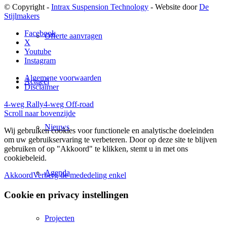
© Copyright -
Intrax Suspension Technology
- Website door
De
Stijlmakers
Facebook
Offerte aanvragen
X
Youtube
Instagram
Algemene voorwaarden
Actueel
Disclaimer
4-weg Rally
4-weg Off-road
Scroll naar bovenzijde
Nieuws
Wij gebruiken cookies voor functionele en analytische doeleinden
om uw gebruikservaring te verbeteren. Door op deze site te blijven
gebruiken of op "Akkoord" te klikken, stemt u in met ons
cookiebeleid.
Agenda
Akkoord
Verberg de mededeling enkel
Cookie en privacy instellingen
Projecten