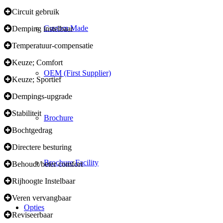
Circuit gebruik
Custom Made
Demping instelbaar
Temperatuur-compensatie
Keuze; Comfort
OEM (First Supplier)
Keuze; Sportief
Dempings-upgrade
Stabiliteit
Brochure
Bochtgedrag
Directere besturing
Brochure Facility
Behoudt/beter comfort
Rijhoogte Instelbaar
Veren vervangbaar
Opties
Reviseerbaar