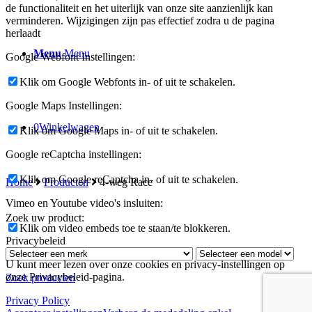
de functionaliteit en het uiterlijk van onze site aanzienlijk kan
verminderen. Wijzigingen zijn pas effectief zodra u de pagina
herlaadt
Menu
Menu
Google Webfont Instellingen:
Klik om Google Webfonts in- of uit te schakelen.
Google Maps Instellingen:
0
Winkelwagen
Klik om Google Maps in- of uit te schakelen.
Google reCaptcha instellingen:
Klik om Google reCaptcha in- of uit te schakelen.
Home
Producten
4-weg Race
Vimeo en Youtube video's insluiten:
Zoek uw product:
Klik om video embeds toe te staan/te blokkeren.
Privacybeleid
U kunt meer lezen over onze cookies en privacy-instellingen op
onze Privacybeleid-pagina.
Zoek producten
Privacy Policy