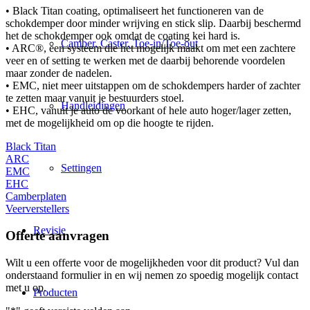
• Black Titan coating, optimaliseert het functioneren van de
schokdemper door minder wrijving en stick slip. Daarbij beschermd
het de schokdemper ook omdat de coating kei hard is.
Camber, Caster, Toe-in/Toe-out
• ARC®, een systeem die het mogelijk maakt om met een zachtere
veer en of setting te werken met de daarbij behorende voordelen
maar zonder de nadelen.
• EMC, niet meer uitstappen om de schokdempers harder of zachter
te zetten maar vanuit je bestuurders stoel.
Handleidingen
• EHC, vanuit je auto de voorkant of hele auto hoger/lager zetten,
met de mogelijkheid om op die hoogte te rijden.
Black Titan
ARC
Settingen
EMC
EHC
Camberplaten
Veerverstellers
Revisie
Offerte aanvragen
Wilt u een offerte voor de mogelijkheden voor dit product? Vul dan
onderstaand formulier in en wij nemen zo spoedig mogelijk contact
met u op.
Producten