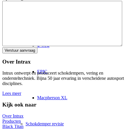
2K2
4-Weg
Over Intrax
EPIC
Intrax ontwerpt en produceert schokdempers, vering en
ondersteltechniek. Bijna 50 jaar ervaring in verscheidene autosport
disciplines.
Lees meer
Macpherson XL
Kijk ook naar
Over Intrax
Producten
Schokdemper revisie
Black Titan