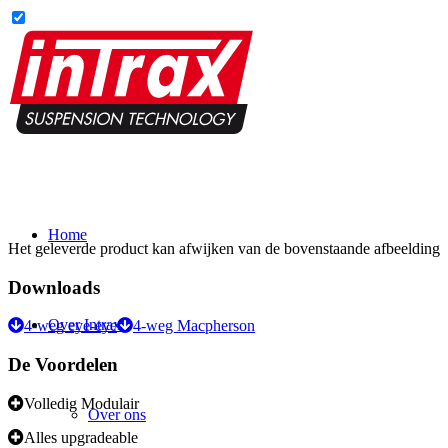
Home
Het geleverde product kan afwijken van de bovenstaande afbeelding
Downloads
Over Intrax
4-weg eye-eye
4-weg Macpherson
De Voordelen
Volledig Modulair
Over ons
Alles upgradeable