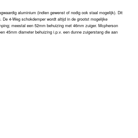
aardig aluminium (indien gewenst of nodig ook staal mogelijk). Dit
. De 4-Weg schokdemper wordt altijd in de grootst mogelijke
emping; meestal een 52mm behuizing met 46mm zuiger. Mcpherson
een 45mm diameter behuizing i.p.v. een dunne zuigerstang die aan