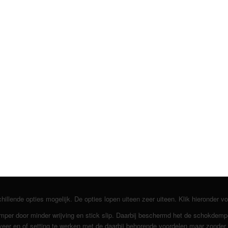
lende opties mogelijk. De opties lopen uiteen zeer uiteen. Klik hieronder voo
emper door minder wrijving en stick slip. Daarbij beschermd het de schokdemp
er en of setting te werken met de daarbij behorende voordelen maar zonder