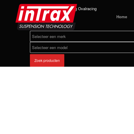
Home
Producten
4-weg Ovalracing
Home
Zoek uw product:
Zoek producten