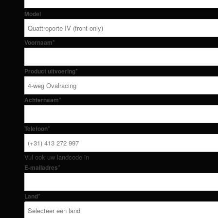
Model
*
Voornaam
*
Product uitvoering
*
Achternaam
*
Telefoon
Vul ook uw landcode in
*
E-mailadres
*
Land