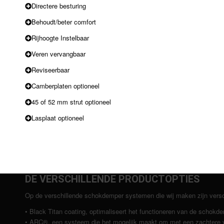
Directere besturing
Behoudt/beter comfort
Rijhoogte Instelbaar
Veren vervangbaar
Reviseerbaar
Camberplaten optioneel
45 of 52 mm strut optioneel
Lasplaat optioneel
DE VERSCHILLENDE PRODUCTOPTIES
Op de verschillende schokdemper systemen die wij maken zijn verschil
• Black Titan coating, optimaliseert het functioneren van de schokd
• ARC®, een systeem die het mogelijk maakt om met een zachtere ve