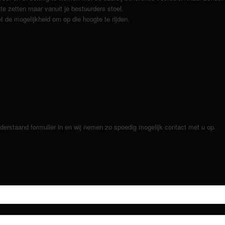
e zetten maar vanuit je bestuurders stoel.
t de mogelijkheid om op die hoogte te rijden.
nderstaand formulier in en wij nemen zo spoedig mogelijk contact met u op.