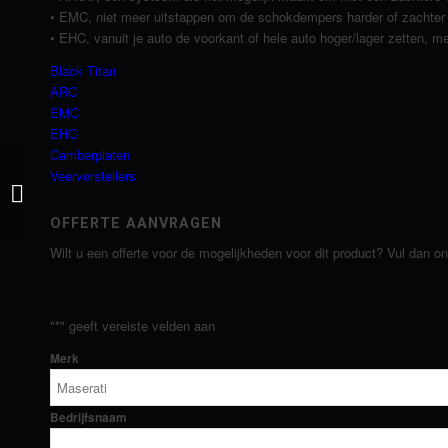
• EMC, niet meer uitstappen om de schokdempers harder of zachter t
• EHC, vanuit je auto de voorkant of hele auto hoger/lager zetten, me
Black Titan
ARC
EMC
EHC
Camberplaten
Veerverstellers
4-weg Autocross
OFFERTE AANVRAGEN
Wilt u een offerte voor de mogelijkheden voor dit product? Vul dan o
"
*
" geeft vereiste velden aan
Merk
Bedrijfsnaam