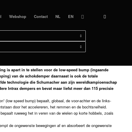
l
Webshop
Contact
NL
EN
ERATI QUATTROPORTE
ng is apart in te stellen voor de low-speed bump (ingaande
ing) van de schokdemper daarnaast is ook de totale
elfde technologie die Schumacher aan zijn wereldkampioenschap
dere Intrax dempers en bevat maar liefst meer dan 115 precisie
 (low speed bump) bepaalt, globaal, de voor-achter en de links-
ontstaan door het accelereren, het remmen en de bochtsnelheid.
bepaalt ruwweg het in veren van de wielen op korte hobbels, zoals
, dempt de ongewenste bewegingen af en absorbeert de ongewenste