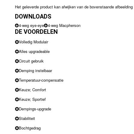
Het geleverde product kan afwijken van de bovenstaande afbeelding
DOWNLOADS
4-weg eye-eye
4-weg Macpherson
DE VOORDELEN
Volledig Modulair
Alles upgradeable
Circuit gebruik
Demping instelbaar
Temperatuur-compensatie
Keuze; Comfort
Keuze; Sportief
Dempings-upgrade
Stabiliteit
Bochtgedrag