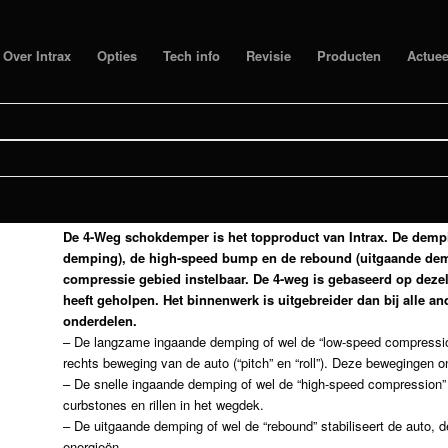
Over Intrax
Opties
Tech info
Revisie
Producten
Actuee
4-WEG OVALRACING
MAS
IV (FRONT ONLY)
De 4-Weg schokdemper is het topproduct van Intrax. De dempi
demping), de high-speed bump en de rebound (uitgaande demp
compressie gebied instelbaar. De 4-weg is gebaseerd op dez
heeft geholpen. Het binnenwerk is uitgebreider dan bij alle an
onderdelen.
– De langzame ingaande demping of wel de “low-speed compression”
rechts beweging van de auto (“pitch” en “roll”). Deze bewegingen 
– De snelle ingaande demping of wel de “high-speed compression” 
curbstones en rillen in het wegdek.
– De uitgaande demping of wel de “rebound” stabiliseert de auto
energieën.