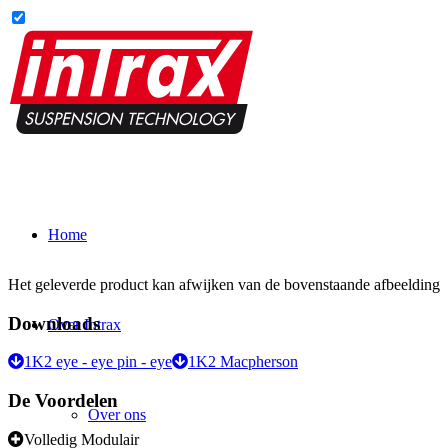
Home
Het geleverde product kan afwijken van de bovenstaande afbeelding
Downloads
Over Intrax
1K2 eye - eye pin - eye
1K2 Macpherson
De Voordelen
Over ons
Volledig Modulair