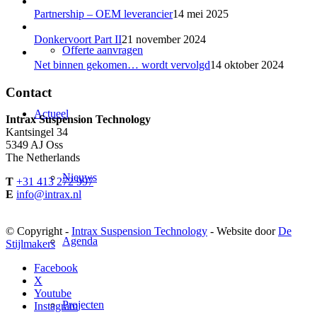
Partnership – OEM leverancier
14 mei 2025
Donkervoort Part II
21 november 2024
Offerte aanvragen
Net binnen gekomen… wordt vervolgd
14 oktober 2024
Contact
Actueel
Intrax Suspension Technology
Kantsingel 34
5349 AJ Oss
The Netherlands
Nieuws
T
+31 413 272 997
E
info@intrax.nl
© Copyright -
Intrax Suspension Technology
- Website door
De
Agenda
Stijlmakers
Facebook
X
Youtube
Projecten
Instagram