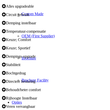
Alles upgradeable
Custom Made
Circuit gebruik
Demping instelbaar
Temperatuur-compensatie
OEM (First Supplier)
Keuze; Comfort
Keuze; Sportief
Dempings-upgrade
Brochure
Stabiliteit
Bochtgedrag
Brochure Facility
Directere besturing
Behoudt/beter comfort
Rijhoogte Instelbaar
Opties
Veren vervangbaar