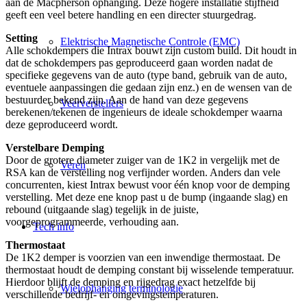
aan de Macpherson ophanging. Deze hogere installatie stijfheid
geeft een veel betere handling en een directer stuurgedrag.
Setting
Elektrische Magnetische Controle (EMC)
Alle schokdempers die Intrax bouwt zijn custom build. Dit houdt in
dat de schokdempers pas geproduceerd gaan worden nadat de
specifieke gegevens van de auto (type band, gebruik van de auto,
eventuele aanpassingen die gedaan zijn enz.) en de wensen van de
bestuurder bekend zijn. Aan de hand van deze gegevens
Veerverstellers
berekenen/tekenen de ingenieurs de ideale schokdemper waarna
deze geproduceerd wordt.
Verstelbare Demping
Door de grotere diameter zuiger van de 1K2 in vergelijk met de
Veren
RSA kan de verstelling nog verfijnder worden. Anders dan vele
concurrenten, kiest Intrax bewust voor één knop voor de demping
verstelling. Met deze ene knop past u de bump (ingaande slag) en
rebound (uitgaande slag) tegelijk in de juiste,
voorgeprogrammeerde, verhouding aan.
Tech info
Thermostaat
De 1K2 demper is voorzien van een inwendige thermostaat. De
thermostaat houdt de demping constant bij wisselende temperatuur.
Hierdoor blijft de demping en rijgedrag exact hetzelfde bij
Wielophanging terminologie
verschillende bedrijf- en omgevingstemperaturen.