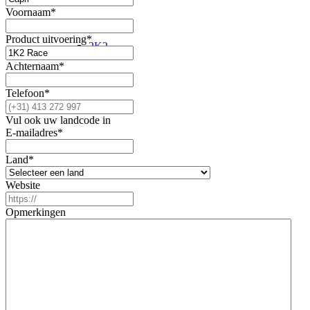
Voornaam
*
Product uitvoering
*
2K2
Achternaam
*
Telefoon
*
4-Weg
Vul ook uw landcode in
E-mailadres
*
Land
*
EPIC
Website
Opmerkingen
Macpherson XL
Schokdemper revisie