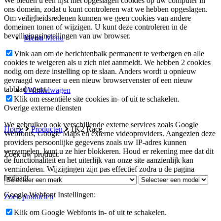
We bieden u een lijst met opgeslagen cookies op uw computer in
ons domein, zodat u kunt controleren wat we hebben opgeslagen.
Om veiligheidsredenen kunnen we geen cookies van andere
domeinen tonen of wijzigen. U kunt deze controleren in de
beveiligingsinstellingen van uw browser.
Menu
Menu
Vink aan om de berichtenbalk permanent te verbergen en alle
cookies te weigeren als u zich niet aanmeldt. We hebben 2 cookies
nodig om deze instelling op te slaan. Anders wordt u opnieuw
gevraagd wanneer u een nieuw browservenster of een nieuw
tabblad opent.
0
Winkelwagen
Klik om essentiële site cookies in- of uit te schakelen.
Overige externe diensten
We gebruiken ook verschillende externe services zoals Google
Home
Producten
1K2 Race
Webfonts, Google Maps en externe videoproviders. Aangezien deze
providers persoonlijke gegevens zoals uw IP-adres kunnen
verzamelen, kunt u ze hier blokkeren. Houd er rekening mee dat dit
Zoek uw product:
de functionaliteit en het uiterlijk van onze site aanzienlijk kan
verminderen. Wijzigingen zijn pas effectief zodra u de pagina
herlaadt
Google Webfont Instellingen:
Zoek producten
Klik om Google Webfonts in- of uit te schakelen.