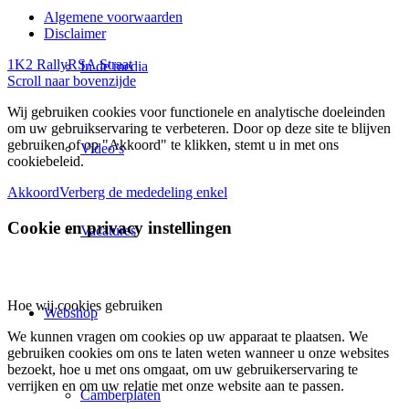
Algemene voorwaarden
Disclaimer
1K2 Rally
RSA Straat
In de media
Scroll naar bovenzijde
Wij gebruiken cookies voor functionele en analytische doeleinden
om uw gebruikservaring te verbeteren. Door op deze site te blijven
gebruiken of op "Akkoord" te klikken, stemt u in met ons
Video’s
cookiebeleid.
Akkoord
Verberg de mededeling enkel
Cookie en privacy instellingen
Vacatures
Hoe wij cookies gebruiken
Webshop
We kunnen vragen om cookies op uw apparaat te plaatsen. We
gebruiken cookies om ons te laten weten wanneer u onze websites
bezoekt, hoe u met ons omgaat, om uw gebruikerservaring te
verrijken en om uw relatie met onze website aan te passen.
Camberplaten