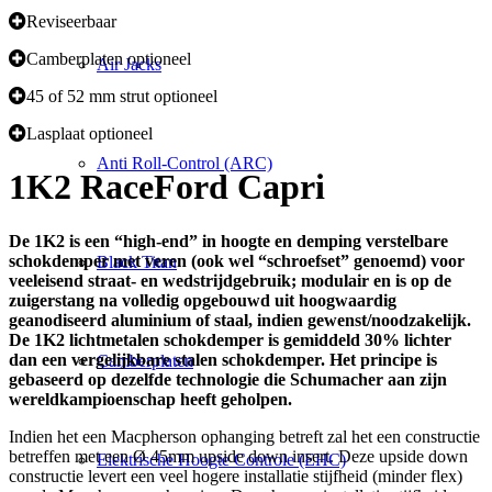
Reviseerbaar
Camberplaten optioneel
Air Jacks
45 of 52 mm strut optioneel
Lasplaat optioneel
Anti Roll-Control (ARC)
1K2 Race
Ford Capri
De 1K2 is een “high-end” in hoogte en demping verstelbare
schokdemper met veren (ook wel “schroefset” genoemd) voor
Black Titan
veeleisend straat- en wedstrijdgebruik; modulair en is op de
zuigerstang na volledig opgebouwd uit hoogwaardig
geanodiseerd aluminium of staal, indien gewenst/noodzakelijk.
De 1K2 lichtmetalen schokdemper is gemiddeld 30% lichter
dan een vergelijkbare stalen schokdemper. Het principe is
Camberplaten
gebaseerd op dezelfde technologie die Schumacher aan zijn
wereldkampioenschap heeft geholpen.
Indien het een Macpherson ophanging betreft zal het een constructie
betreffen met een Ø 45mm upside down insert. Deze upside down
Elektrische Hoogte Controle (EHC)
constructie levert een veel hogere installatie stijfheid (minder flex)