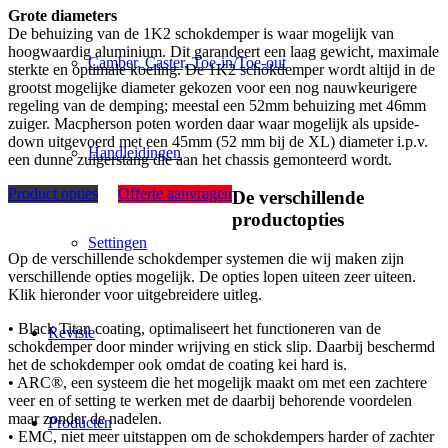
Grote diameters
De behuizing van de 1K2 schokdemper is waar mogelijk van
hoogwaardig aluminium. Dit garandeert een laag gewicht, maximale
Camber, Caster, Toe-in/Toe-out
sterkte en optimale koeling. De 1K2 schokdemper wordt altijd in de
grootst mogelijke diameter gekozen voor een nog nauwkeurigere
regeling van de demping; meestal een 52mm behuizing met 46mm
zuiger. Macpherson poten worden daar waar mogelijk als upside-
down uitgevoerd met een 45mm (52 mm bij de XL) diameter i.p.v.
Handleidingen
een dunne zuigerstang die aan het chassis gemonteerd wordt.
Product opties
Offerte aanvragen
De verschillende
productopties
Settingen
Op de verschillende schokdemper systemen die wij maken zijn
verschillende opties mogelijk. De opties lopen uiteen zeer uiteen.
Klik hieronder voor uitgebreidere uitleg.
• Black Titan coating, optimaliseert het functioneren van de
Revisie
schokdemper door minder wrijving en stick slip. Daarbij beschermd
het de schokdemper ook omdat de coating kei hard is.
• ARC®, een systeem die het mogelijk maakt om met een zachtere
veer en of setting te werken met de daarbij behorende voordelen
maar zonder de nadelen.
Producten
• EMC, niet meer uitstappen om de schokdempers harder of zachter