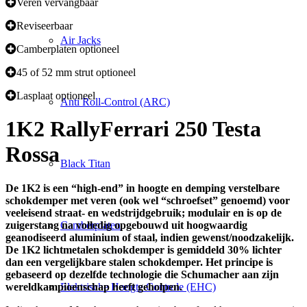
Veren vervangbaar
Reviseerbaar
Air Jacks
Camberplaten optioneel
45 of 52 mm strut optioneel
Lasplaat optioneel
Anti Roll-Control (ARC)
1K2 Rally
Ferrari 250 Testa
Rossa
Black Titan
De 1K2 is een “high-end” in hoogte en demping verstelbare
schokdemper met veren (ook wel “schroefset” genoemd) voor
veeleisend straat- en wedstrijdgebruik; modulair en is op de
zuigerstang na volledig opgebouwd uit hoogwaardig
Camberplaten
geanodiseerd aluminium of staal, indien gewenst/noodzakelijk.
De 1K2 lichtmetalen schokdemper is gemiddeld 30% lichter
dan een vergelijkbare stalen schokdemper. Het principe is
gebaseerd op dezelfde technologie die Schumacher aan zijn
wereldkampioenschap heeft geholpen.
Elektrische Hoogte Controle (EHC)