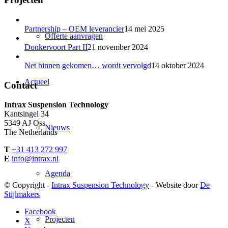
Partnership – OEM leverancier
14 mei 2025
Offerte aanvragen
Donkervoort Part II
21 november 2024
Net binnen gekomen… wordt vervolgd
14 oktober 2024
Actueel
Contact
Intrax Suspension Technology
Kantsingel 34
5349 AJ Oss
Nieuws
The Netherlands
T
+31 413 272 997
E
info@intrax.nl
Agenda
© Copyright -
Intrax Suspension Technology
- Website door
De
Stijlmakers
Facebook
Projecten
X