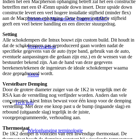
Indien het een Macpherson ophanging betreft zal het een constructie
betreffen met een Ø 45mm upside down insert. Deze upside down
constructie levert een veel hogere installatie stijfheid (minder flex)
aan de Macpherson ophanging. Deze hogere installatie stijfheid
Elektrische Magnetische Controle (EMC)
geeft een veel betere handling en een directer stuurgedrag.
Setting
Alle schokdempers die Intrax bouwt zijn custom build. Dit houdt in
dat de schokdempers pas geproduceerd gaan worden nadat de
Veerverstellers
specifieke gegevens van de auto (type band, gebruik van de auto,
eventuele aanpassingen die gedaan zijn enz.) en de wensen van de
bestuurder bekend zijn. Aan de hand van deze gegevens
berekenen/tekenen de ingenieurs de ideale schokdemper waarna
deze geproduceerd wordt.
Veren
Verstelbare Demping
Door de grotere diameter zuiger van de 1K2 in vergelijk met de
RSA kan de verstelling nog verfijnder worden. Anders dan vele
concurrenten, kiest Intrax bewust voor één knop voor de demping
Tech info
verstelling. Met deze ene knop past u de bump (ingaande slag) en
rebound (uitgaande slag) tegelijk in de juiste,
voorgeprogrammeerde, verhouding aan.
Thermostaat
Wielophanging terminologie
De 1K2 demper is voorzien van een inwendige thermostaat. De