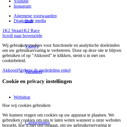
Youtube
Instagram
Algemene voorwaarden
In de media
Disclaimer
1K2 Straat
1K2 Race
Scroll naar bovenzijde
Wij gebruiken cookies voor functionele en analytische doeleinden
Video’s
om uw gebruikservaring te verbeteren. Door op deze site te blijven
gebruiken of op "Akkoord" te klikken, stemt u in met ons
cookiebeleid.
Akkoord
Verberg de mededeling enkel
Vacatures
Cookie en privacy instellingen
Webshop
Hoe wij cookies gebruiken
We kunnen vragen om cookies op uw apparaat te plaatsen. We
gebruiken cookies om ons te laten weten wanneer u onze websites
Camberplaten
bezoekt, hoe u met ons omgaat, om uw gebruikerservaring te