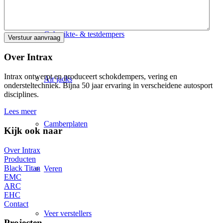
Gebruikte- & testdempers
Over Intrax
Intrax ontwerpt en produceert schokdempers, vering en
Air jacks
ondersteltechniek. Bijna 50 jaar ervaring in verscheidene autosport
disciplines.
Lees meer
Camberplaten
Kijk ook naar
Over Intrax
Producten
Black Titan
Veren
EMC
ARC
EHC
Contact
Veer verstellers
Projecten