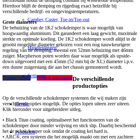
thermostaat houdt de demping constant bij wisselende temperatuur.
Hierdoor blijft de demping en rijgedrag exact hetzelfde bij
verschillende bedrijf- en omgevingstemperaturen.
Camber, Caster, Toe-in/Toe-out
Grote diameters
De behuizing van de 1K2 schokdemper is waar mogelijk van
hoogwaardig aluminium. Dit garandeert een laag gewicht, maximale
sterkte en optimale koeling. De 1K2 schokdemper wordt altijd in de
grootst mogelijke diameter gekozen voor een nog nauwkeurigere
Handleidingen
regeling van de demping; meestal een 52mm behuizing met 46mm
zuiger. Macpherson poten worden daar waar mogelijk als upside-
down uitgevoerd met een 45mm (52 mm bij de XL) diameter i.p.v.
een dunne zuigerstang die aan het chassis gemonteerd wordt.
Settingen
Product opties
Offerte aanvragen
De verschillende
productopties
Op de verschillende schokdemper systemen die wij maken zijn
verschillende opties mogelijk. De opties lopen uiteen zeer uiteen.
Revisie
Klik hieronder voor uitgebreidere uitleg.
• Black Titan coating, optimaliseert het functioneren van de
schokdemper door minder wrijving en stick slip. Daarbij beschermd
het de schokdemper ook omdat de coating kei hard is.
Producten
• ARC®, een systeem die het mogelijk maakt om met een zachtere