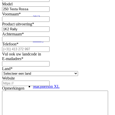
Model
Voornaam
*
2K2
Product uitvoering
*
Achternaam
*
4-Weg
Telefoon
*
Vul ook uw landcode in
E-mailadres
*
EPIC
Land
*
Website
Macpherson XL
Opmerkingen
Schokdemper revisie