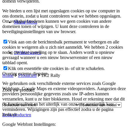
domein verwijderen.
We bieden u een lijst met opgeslagen cookies op uw computer in
ons domein, zodat u kunt controleren wat we hebben opgeslagen.
Om veiligheidsredenen kunnen we geen cookies van andere
Menu
Menu
domeinen tonen of wijzigen. U kunt deze controleren in de
beveiligingsinstellingen van uw browser.
Vink aan om de berichtenbalk permanent te verbergen en alle
cookies te weigeren als u zich niet aanmeldt. We hebben 2 cookies
nodig om deze instelling op te slaan. Anders wordt u opnieuw
0
Winkelwagen
gevraagd wanneer u een nieuw browservenster of een nieuw
tabblad opent.
Klik om essentiële site cookies in- of uit te schakelen.
Overige externe diensten
Home
Producten
1K2 Rally
We gebruiken ook verschillende externe services zoals Google
Webfonts, Google Maps en externe videoproviders. Aangezien deze
Zoek uw product:
providers persoonlijke gegevens zoals uw IP-adres kunnen
verzamelen, kunt u ze hier blokkeren. Houd er rekening mee dat dit
de functionaliteit en het uiterlijk van onze site aanzienlijk kan
verminderen. Wijzigingen zijn pas effectief zodra u de pagina
herlaadt
Zoek producten
Google Webfont Instellingen: