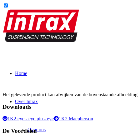
Home
Het geleverde product kan afwijken van de bovenstaande afbeelding
Over Intrax
Downloads
1K2 eye - eye pin - eye
1K2 Macpherson
Over ons
De Voordelen