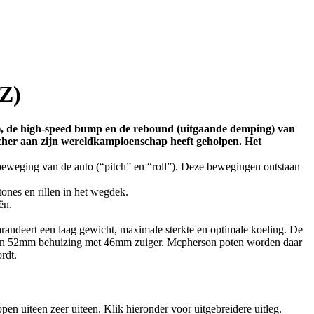
 Z)
g), de high-speed bump en de rebound (uitgaande demping) van
acher aan zijn wereldkampioenschap heeft geholpen. Het
beweging van de auto (“pitch” en “roll”). Deze bewegingen ontstaan
ones en rillen in het wegdek.
ën.
andeert een laag gewicht, maximale sterkte en optimale koeling. De
 een 52mm behuizing met 46mm zuiger. Mcpherson poten worden daar
rdt.
en uiteen zeer uiteen. Klik hieronder voor uitgebreidere uitleg.