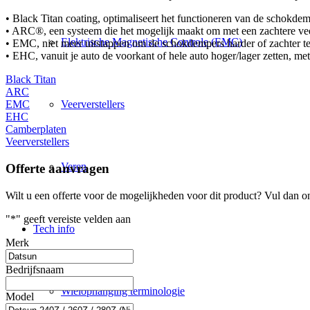
• Black Titan coating, optimaliseert het functioneren van de schokde
• ARC®, een systeem die het mogelijk maakt om met een zachtere veer
Elektrische Magnetische Controle (EMC)
• EMC, niet meer uitstappen om de schokdempers harder of zachter te z
• EHC, vanuit je auto de voorkant of hele auto hoger/lager zetten, me
Black Titan
ARC
Veerverstellers
EMC
EHC
Camberplaten
Veerverstellers
Veren
Offerte aanvragen
Wilt u een offerte voor de mogelijkheden voor dit product? Vul dan o
"
*
" geeft vereiste velden aan
Tech info
Merk
Bedrijfsnaam
Wielophanging terminologie
Model