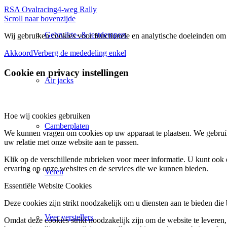
RSA Ovalracing
4-weg Rally
Scroll naar bovenzijde
Gebruikte- & testdempers
Wij gebruiken cookies voor functionele en analytische doeleinden om 
Akkoord
Verberg de mededeling enkel
Cookie en privacy instellingen
Air jacks
Hoe wij cookies gebruiken
Camberplaten
We kunnen vragen om cookies op uw apparaat te plaatsen. We gebruik
uw relatie met onze website aan te passen.
Klik op de verschillende rubrieken voor meer informatie. U kunt oo
ervaring op onze websites en de services die we kunnen bieden.
Veren
Essentiële Website Cookies
Deze cookies zijn strikt noodzakelijk om u diensten aan te bieden die
Veer verstellers
Omdat deze cookies strikt noodzakelijk zijn om de website te leveren,