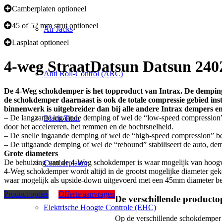
Camberplaten optioneel
45 of 52 mm strut optioneel
Air Jacks
Lasplaat optioneel
4-weg Straat
Datsun Datsun 240Z
Anti Roll-Control (ARC)
De 4-Weg schokdemper is het topproduct van Intrax. De demping
de schokdemper daarnaast is ook de totale compressie gebied ins
binnenwerk is uitgebreider dan bij alle andere Intrax dempers en
– De langzame ingaande demping of wel de “low-speed compression” (
Black Titan
door het accelereren, het remmen en de bochtsnelheid.
– De snelle ingaande demping of wel de “high-speed compression” bep
– De uitgaande demping of wel de “rebound” stabiliseert de auto, d
Grote diameters
De behuizing van de 4-Weg schokdemper is waar mogelijk van hoogwaa
Camberplaten
4-Weg schokdemper wordt altijd in de grootst mogelijke diameter g
waar mogelijk als upside-down uitgevoerd met een 45mm diameter behu
Product opties
Offerte aanvragen
De verschillende productop
Elektrische Hoogte Controle (EHC)
Op de verschillende schokdemper sy