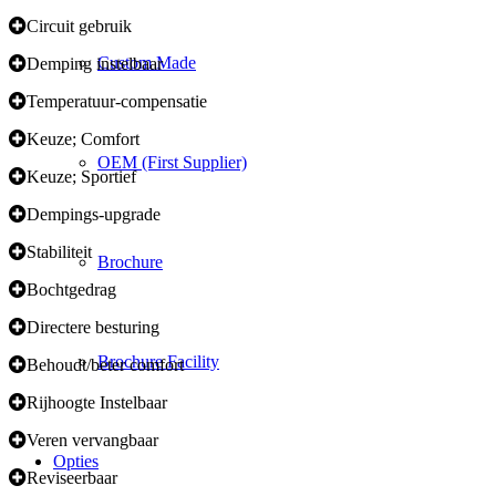
Circuit gebruik
Custom Made
Demping instelbaar
Temperatuur-compensatie
Keuze; Comfort
OEM (First Supplier)
Keuze; Sportief
Dempings-upgrade
Stabiliteit
Brochure
Bochtgedrag
Directere besturing
Brochure Facility
Behoudt/beter comfort
Rijhoogte Instelbaar
Veren vervangbaar
Opties
Reviseerbaar