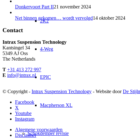
Donkervoort Part II
21 november 2024
Net binnen gekomen… wordt vervolgd
14 oktober 2024
2K2
Contact
Intrax Suspension Technology
Kantsingel 34
4-Weg
5349 AJ Oss
The Netherlands
T
+31 413 272 997
E
info@intrax.nl
EPIC
© Copyright -
Intrax Suspension Technology
- Website door
De Stijl
Facebook
Macpherson XL
X
Youtube
Instagram
Algemene voorwaarden
Schokdemper revisie
Disclaimer