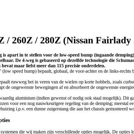
 / 260Z / 280Z (Nissan Fairlady
 is apart in te stellen voor de low-speed bump (ingaande dempin
telbaar. De 4-weg is gebaseerd op dezelfde technologie die Schum
 bevat maar liefst meer dan 115 precisie onderdelen.
low speed bump) bepaalt, globaal, de voor-achter en de links-rechts 
aalt ruwweg het in veren van de wielen op korte hobbels, zoals curbst
empt de ongewenste bewegingen af en absorbeert de ongewenste energie
rdig aluminium (indien gewenst of nodig ook staal mogelijk). Dit gar
ekozen voor een nog nauwkeurigere regeling van de demping; meestal
izing i.p.v. een dunne zuigerstang die aan het chassis gemonteerd wo
ties
stemen die wij maken zijn verschillende opties mogelijk. De opties lop