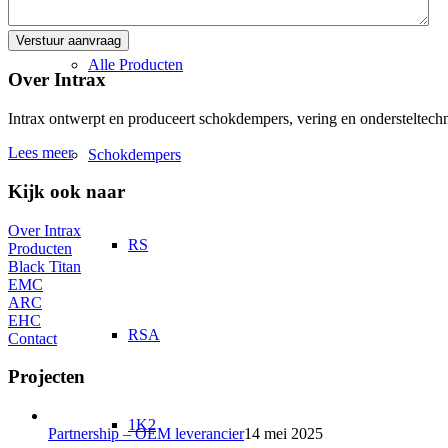
Alle Producten
Over Intrax
Intrax ontwerpt en produceert schokdempers, vering en ondersteltechni
Lees meer
Schokdempers
Kijk ook naar
Over Intrax
RS
Producten
Black Titan
EMC
ARC
EHC
RSA
Contact
Projecten
1K2
Partnership – OEM leverancier
14 mei 2025