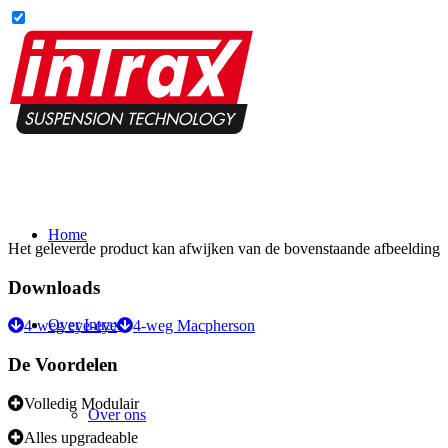
Home
Het geleverde product kan afwijken van de bovenstaande afbeelding
Downloads
Over Intrax
4-weg eye-eye
4-weg Macpherson
De Voordelen
Volledig Modulair
Over ons
Alles upgradeable