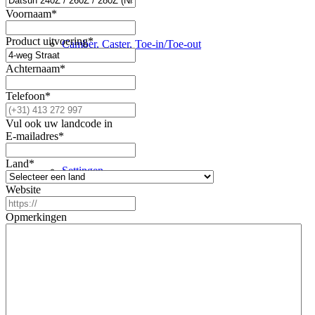
Voornaam
*
Product uitvoering
*
Camber, Caster, Toe-in/Toe-out
Achternaam
*
Telefoon
*
Handleidingen
Vul ook uw landcode in
E-mailadres
*
Land
*
Settingen
Website
Opmerkingen
Revisie
Producten