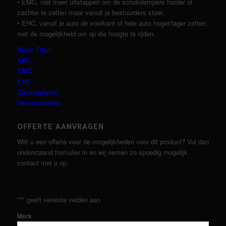
• EMC, niet meer uitstappen om de schokdempers harder of
zachter te zetten maar vanuit je bestuurders stoel.
• EHC, vanuit je auto de voorkant of hele auto hoger/lager zetten,
met de mogelijkheid om op die hoogte te rijden.
Black Titan
ARC
EMC
EHC
Camberplaten
Veerverstellers
OFFERTE AANVRAGEN
Wilt u een offerte voor de mogelijkheden voor dit product? Vul dan
onderstaand formulier in en wij nemen zo spoedig mogelijk
contact met u op.
"
*
" geeft vereiste velden aan
Merk