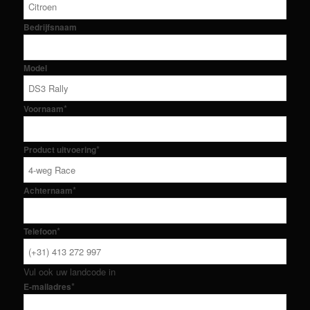
Bedrijfsnaam
Model
*
Voornaam
*
Product uitvoering
*
Achternaam
*
Telefoon
Vul ook uw landcode in
*
E-mailadres