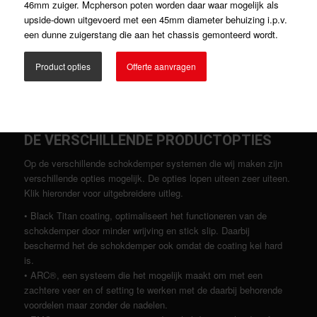
46mm zuiger. Mcpherson poten worden daar waar mogelijk als
upside-down uitgevoerd met een 45mm diameter behuizing i.p.v.
een dunne zuigerstang die aan het chassis gemonteerd wordt.
Product opties
Offerte aanvragen
DE VERSCHILLENDE PRODUCTOPTIES
Op de verschillende schokdemper systemen die wij maken zijn
verschillende opties mogelijk. De opties lopen uiteen zeer uiteen.
Klik hieronder voor uitgebreidere uitleg.
• Black Titan coating, optimaliseert het functioneren van de
schokdemper door minder wrijving en stick slip. Daarbij
beschermd het de schokdemper ook omdat de coating kei hard
is.
• ARC®, een systeem die het mogelijk maakt om met een
zachtere veer en of setting te werken met de daarbij behorende
voordelen maar zonder de nadelen.