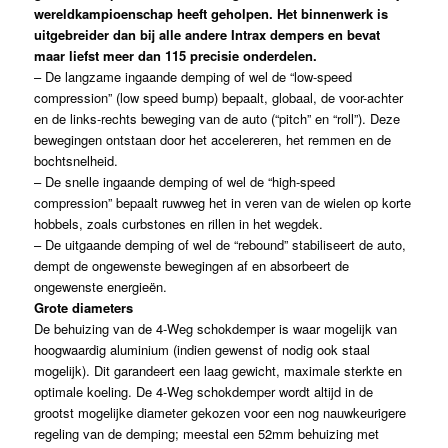
wereldkampioenschap heeft geholpen. Het binnenwerk is
uitgebreider dan bij alle andere Intrax dempers en bevat
maar liefst meer dan 115 precisie onderdelen.
– De langzame ingaande demping of wel de “low-speed
compression” (low speed bump) bepaalt, globaal, de voor-achter
en de links-rechts beweging van de auto (“pitch” en “roll”). Deze
bewegingen ontstaan door het accelereren, het remmen en de
bochtsnelheid.
– De snelle ingaande demping of wel de “high-speed
compression” bepaalt ruwweg het in veren van de wielen op korte
hobbels, zoals curbstones en rillen in het wegdek.
– De uitgaande demping of wel de “rebound” stabiliseert de auto,
dempt de ongewenste bewegingen af en absorbeert de
ongewenste energieën.
Grote diameters
De behuizing van de 4-Weg schokdemper is waar mogelijk van
hoogwaardig aluminium (indien gewenst of nodig ook staal
mogelijk). Dit garandeert een laag gewicht, maximale sterkte en
optimale koeling. De 4-Weg schokdemper wordt altijd in de
grootst mogelijke diameter gekozen voor een nog nauwkeurigere
regeling van de demping; meestal een 52mm behuizing met