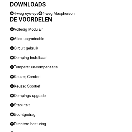
DOWNLOADS
4-weg eye-eye
4-weg Macpherson
DE VOORDELEN
Volledig Modulair
Alles upgradeable
Circuit gebruik
Demping instelbaar
Temperatuur-compensatie
Keuze; Comfort
Keuze; Sportief
Dempings-upgrade
Stabiliteit
Bochtgedrag
Directere besturing