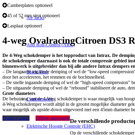
Camberplaten optioneel
45 of 52 mm strut optioneel
Air Jacks
Lasplaat optioneel
4-weg Ovalracing
Citroen DS3 R
Anti Roll-Control (ARC)
De 4-Weg schokdemper is het topproduct van Intrax. De demping
de schokdemper daarnaast is ook de totale compressie gebied ins
binnenwerk is uitgebreider dan bij alle andere Intrax dempers en
– De langzame ingaande demping of wel de “low-speed compression” (
Black Titan
door het accelereren, het remmen en de bochtsnelheid.
– De snelle ingaande demping of wel de “high-speed compression” bep
– De uitgaande demping of wel de “rebound” stabiliseert de auto, d
Grote diameters
De behuizing van de 4-Weg schokdemper is waar mogelijk van hoogwaa
Camberplaten
4-Weg schokdemper wordt altijd in de grootst mogelijke diameter g
waar mogelijk als upside-down uitgevoerd met een 45mm diameter behu
Product opties
Offerte aanvragen
De verschillende productop
Elektrische Hoogte Controle (EHC)
Op de verschillende schokdemper sy