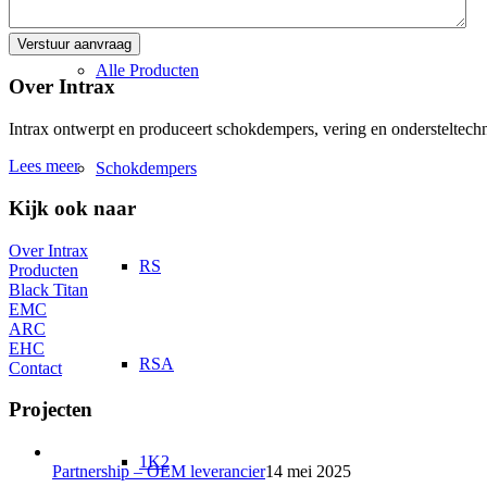
Alle Producten
Over Intrax
Intrax ontwerpt en produceert schokdempers, vering en ondersteltechni
Lees meer
Schokdempers
Kijk ook naar
Over Intrax
RS
Producten
Black Titan
EMC
ARC
EHC
RSA
Contact
Projecten
1K2
Partnership – OEM leverancier
14 mei 2025