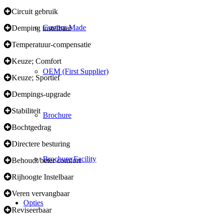
Circuit gebruik
Custom Made
Demping instelbaar
Temperatuur-compensatie
Keuze; Comfort
OEM (First Supplier)
Keuze; Sportief
Dempings-upgrade
Stabiliteit
Brochure
Bochtgedrag
Directere besturing
Brochure Facility
Behoudt/beter comfort
Rijhoogte Instelbaar
Veren vervangbaar
Opties
Reviseerbaar