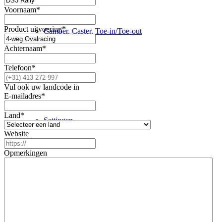
Voornaam
*
Product uitvoering
*
Camber, Caster, Toe-in/Toe-out
Achternaam
*
Telefoon
*
Handleidingen
Vul ook uw landcode in
E-mailadres
*
Land
*
Settingen
Website
Opmerkingen
Revisie
Producten