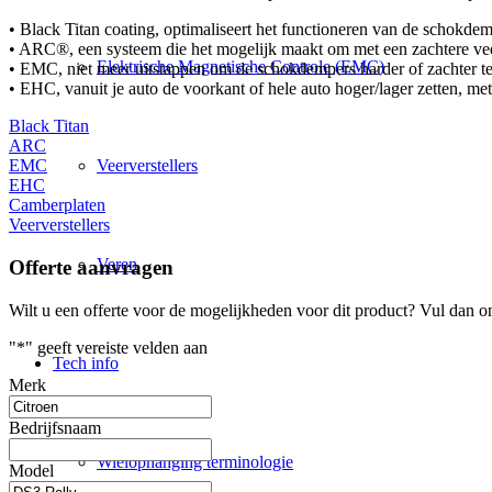
• Black Titan coating, optimaliseert het functioneren van de schokde
• ARC®, een systeem die het mogelijk maakt om met een zachtere veer
Elektrische Magnetische Controle (EMC)
• EMC, niet meer uitstappen om de schokdempers harder of zachter te z
• EHC, vanuit je auto de voorkant of hele auto hoger/lager zetten, me
Black Titan
ARC
Veerverstellers
EMC
EHC
Camberplaten
Veerverstellers
Veren
Offerte aanvragen
Wilt u een offerte voor de mogelijkheden voor dit product? Vul dan o
"
*
" geeft vereiste velden aan
Tech info
Merk
Bedrijfsnaam
Wielophanging terminologie
Model