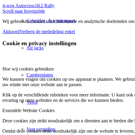
4-weg Autocross
1K2 Rally
Scroll naar bovenzijde
Gebruikte- & testdempers
Wij gebruiken cookies voor functionele en analytische doeleinden om 
Akkoord
Verberg de mededeling enkel
Cookie en privacy instellingen
Air jacks
Hoe wij cookies gebruiken
Camberplaten
We kunnen vragen om cookies op uw apparaat te plaatsen. We gebruik
uw relatie met onze website aan te passen.
Klik op de verschillende rubrieken voor meer informatie. U kunt oo
ervaring op onze websites en de services die we kunnen bieden.
Veren
Essentiële Website Cookies
Deze cookies zijn strikt noodzakelijk om u diensten aan te bieden die
Veer verstellers
Omdat deze cookies strikt noodzakelijk zijn om de website te leveren,