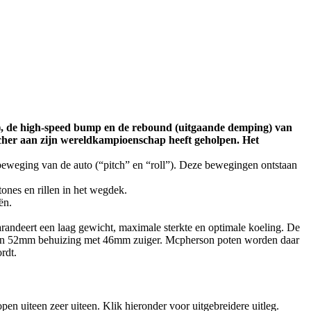
g), de high-speed bump en de rebound (uitgaande demping) van
acher aan zijn wereldkampioenschap heeft geholpen. Het
beweging van de auto (“pitch” en “roll”). Deze bewegingen ontstaan
ones en rillen in het wegdek.
ën.
andeert een laag gewicht, maximale sterkte en optimale koeling. De
 een 52mm behuizing met 46mm zuiger. Mcpherson poten worden daar
rdt.
en uiteen zeer uiteen. Klik hieronder voor uitgebreidere uitleg.