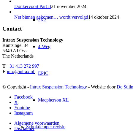
Donkervoort Part II
21 november 2024
Net binnen gekomen… wordt vervolgd
14 oktober 2024
2K2
Contact
Intrax Suspension Technology
Kantsingel 34
4-Weg
5349 AJ Oss
The Netherlands
T
+31 413 272 997
E
info@intrax.nl
EPIC
© Copyright -
Intrax Suspension Technology
- Website door
De Stijl
Facebook
Macpherson XL
X
Youtube
Instagram
Algemene voorwaarden
Schokdemper revisie
Disclaimer