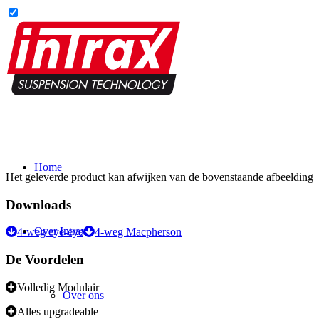
Home
Het geleverde product kan afwijken van de bovenstaande afbeelding
Downloads
Over Intrax
4-weg eye-eye
4-weg Macpherson
De Voordelen
Volledig Modulair
Over ons
Alles upgradeable