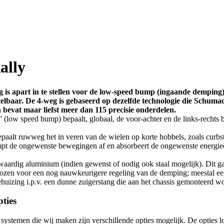
ally
 is apart in te stellen voor de low-speed bump (ingaande dempin
telbaar. De 4-weg is gebaseerd op dezelfde technologie die Schum
 bevat maar liefst meer dan 115 precisie onderdelen.
low speed bump) bepaalt, globaal, de voor-achter en de links-rechts 
aalt ruwweg het in veren van de wielen op korte hobbels, zoals curbst
empt de ongewenste bewegingen af en absorbeert de ongewenste energie
rdig aluminium (indien gewenst of nodig ook staal mogelijk). Dit gar
ekozen voor een nog nauwkeurigere regeling van de demping; meestal
izing i.p.v. een dunne zuigerstang die aan het chassis gemonteerd wo
ties
stemen die wij maken zijn verschillende opties mogelijk. De opties lop