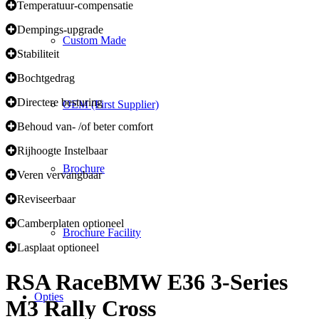
Temperatuur-compensatie
Dempings-upgrade
Custom Made
Stabiliteit
Bochtgedrag
Directere besturing
OEM (First Supplier)
Behoud van- /of beter comfort
Rijhoogte Instelbaar
Brochure
Veren vervangbaar
Reviseerbaar
Camberplaten optioneel
Brochure Facility
Lasplaat optioneel
RSA Race
BMW E36 3-Series
Opties
M3 Rally Cross