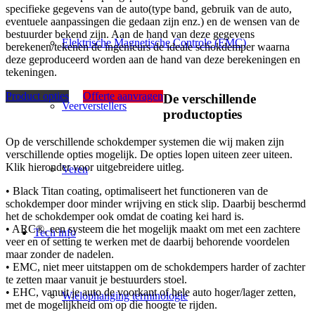
specifieke gegevens van de auto(type band, gebruik van de auto,
eventuele aanpassingen die gedaan zijn enz.) en de wensen van de
bestuurder bekend zijn. Aan de hand van deze gegevens
Elektrische Magnetische Controle (EMC)
berekenen/tekenen de ingenieurs de ideale schokdemper waarna
deze geproduceerd worden aan de hand van deze berekeningen en
tekeningen.
Product opties
Offerte aanvragen
De verschillende
Veerverstellers
productopties
Op de verschillende schokdemper systemen die wij maken zijn
verschillende opties mogelijk. De opties lopen uiteen zeer uiteen.
Klik hieronder voor uitgebreidere uitleg.
Veren
• Black Titan coating, optimaliseert het functioneren van de
schokdemper door minder wrijving en stick slip. Daarbij beschermd
het de schokdemper ook omdat de coating kei hard is.
• ARC®, een systeem die het mogelijk maakt om met een zachtere
Tech info
veer en of setting te werken met de daarbij behorende voordelen
maar zonder de nadelen.
• EMC, niet meer uitstappen om de schokdempers harder of zachter
te zetten maar vanuit je bestuurders stoel.
• EHC, vanuit je auto de voorkant of hele auto hoger/lager zetten,
Wielophanging terminologie
met de mogelijkheid om op die hoogte te rijden.