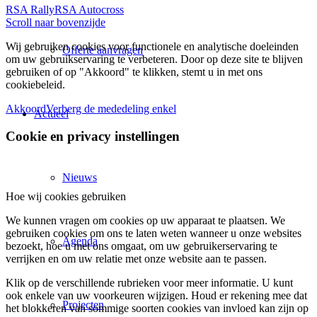
RSA Rally
RSA Autocross
Scroll naar bovenzijde
Wij gebruiken cookies voor functionele en analytische doeleinden
Offerte aanvragen
om uw gebruikservaring te verbeteren. Door op deze site te blijven
gebruiken of op "Akkoord" te klikken, stemt u in met ons
cookiebeleid.
Akkoord
Verberg de mededeling enkel
Actueel
Cookie en privacy instellingen
Nieuws
Hoe wij cookies gebruiken
We kunnen vragen om cookies op uw apparaat te plaatsen. We
gebruiken cookies om ons te laten weten wanneer u onze websites
Agenda
bezoekt, hoe u met ons omgaat, om uw gebruikerservaring te
verrijken en om uw relatie met onze website aan te passen.
Klik op de verschillende rubrieken voor meer informatie. U kunt
ook enkele van uw voorkeuren wijzigen. Houd er rekening mee dat
Projecten
het blokkeren van sommige soorten cookies van invloed kan zijn op