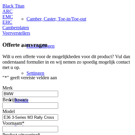
Black Titan
ARC
EMC
Camber, Caster, Toe-in/Toe-out
EHC
Camberplaten
Veerverstellers
Offerte aanvragen
Handleidingen
Wilt u een offerte voor de mogelijkheden voor dit product? Vul dan
onderstaand formulier in en wij nemen zo spoedig mogelijk contact
met u op.
Settingen
"
*
" geeft vereiste velden aan
Merk
Bedrijfsnaam
Revisie
Model
Voornaam
*
Producten
Product uitvoering
*