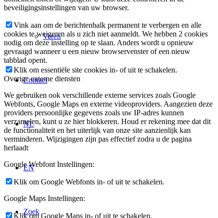
beveiligingsinstellingen van uw browser.
Vink aan om de berichtenbalk permanent te verbergen en alle
cookies te weigeren als u zich niet aanmeldt. We hebben 2 cookies
Veren
nodig om deze instelling op te slaan. Anders wordt u opnieuw
gevraagd wanneer u een nieuw browservenster of een nieuw
tabblad opent.
Klik om essentiële site cookies in- of uit te schakelen.
Overige externe diensten
Contact
We gebruiken ook verschillende externe services zoals Google
Webfonts, Google Maps en externe videoproviders. Aangezien deze
providers persoonlijke gegevens zoals uw IP-adres kunnen
verzamelen, kunt u ze hier blokkeren. Houd er rekening mee dat dit
NL
de functionaliteit en het uiterlijk van onze site aanzienlijk kan
verminderen. Wijzigingen zijn pas effectief zodra u de pagina
herlaadt
Google Webfont Instellingen:
EN
Klik om Google Webfonts in- of uit te schakelen.
Google Maps Instellingen:
Zoek
Klik om Google Maps in- of uit te schakelen.