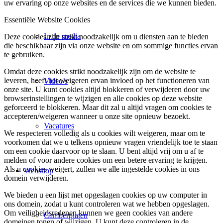
uw ervaring op onze websites en de services die we kunnen bieden.
Essentiële Website Cookies
In de media
Deze cookies zijn strikt noodzakelijk om u diensten aan te bieden
die beschikbaar zijn via onze website en om sommige functies ervan
te gebruiken.
Omdat deze cookies strikt noodzakelijk zijn om de website te
leveren, heeft het weigeren ervan invloed op het functioneren van
Video’s
onze site. U kunt cookies altijd blokkeren of verwijderen door uw
browserinstellingen te wijzigen en alle cookies op deze website
geforceerd te blokkeren. Maar dit zal u altijd vragen om cookies te
accepteren/weigeren wanneer u onze site opnieuw bezoekt.
Vacatures
We respecteren volledig als u cookies wilt weigeren, maar om te
voorkomen dat we u telkens opnieuw vragen vriendelijk toe te staan
om een cookie daarvoor op te slaan. U bent altijd vrij om u af te
melden of voor andere cookies om een betere ervaring te krijgen.
Als u cookies weigert, zullen we alle ingestelde cookies in ons
Webshop
domein verwijderen.
We bieden u een lijst met opgeslagen cookies op uw computer in
ons domein, zodat u kunt controleren wat we hebben opgeslagen.
Om veiligheidsredenen kunnen we geen cookies van andere
Camberplaten
domeinen tonen of wijzigen. U kunt deze controleren in de