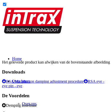
Home
Het geleverde product kan afwijken van de bovenstaande afbeelding
Downloads
Over Intrax
RSA Macpherson damping adjustment procedure
RSA eye -
eye pin - eye
De Voordelen
Over ons
Demping instelbaar