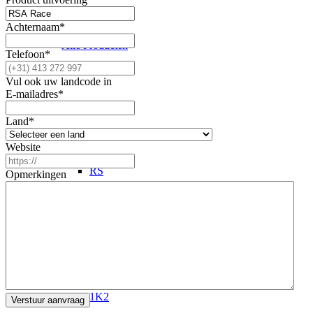
Achternaam
*
Alle Producten
Telefoon
*
Vul ook uw landcode in
E-mailadres
*
Schokdempers
Land
*
Website
RS
Opmerkingen
RSA
1K2