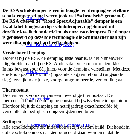
De RSA schokdemper is een in hoogte- en demping verstelbare
schokdemper set met veren (ook wel “schroefsets” genoemd).
Air Jacks
De RSA oftewel de “Road Sport Adjustable” demper is een
kwalitatief hoogwaardige schokdemper, opgebouwd uit
dezelfde kwaliteit onderdelen als onze racedempers. De demper
is gebaseerd op dezelfde technologie die Schumacher aan zijn
wereldkampioenschap heeft geholpen.
Anti Roll-Control (ARC)
Verstelbare Demping
Doordat bij de RSA de demping instelbaar is, is het binnenwerk
uitgebreider dan bij de RS. Anders dan vele concurrenten, kiest
Intrax bewust voor één knop voor de demping verstelling. Met deze
Black Titan
ene knop past u de bump (ingaande slag) en rebound (uitgaande
slag) tegelijk in de juiste, voorgeprogrammeerde, verhouding aan.
Thermostaat
De demper is voorzien van een inwendige thermostaat. De
Camberplaten
thermostaat houdt de demping constant bij wisselende temperatuur.
Hierdoor blijft de demping en het rijgedrag exact hetzelfde bij
verschillende bedrijf- en omgevingstemperaturen.
Settingen
Elektrische Hoogte Controle (EHC)
Alle schokdempers die Intrax bouwt zijn custom build. Dit houdt in
dat de schokdempers pas geproduceerd gaan worden nadat de