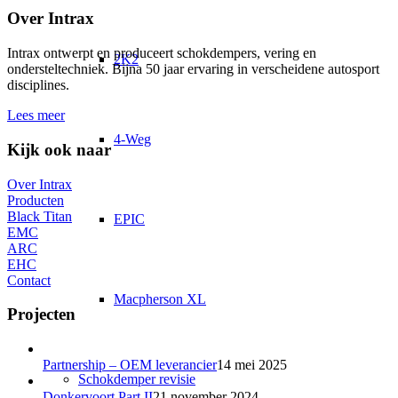
Over Intrax
Intrax ontwerpt en produceert schokdempers, vering en
2K2
ondersteltechniek. Bijna 50 jaar ervaring in verscheidene autosport
disciplines.
Lees meer
4-Weg
Kijk ook naar
Over Intrax
Producten
Black Titan
EPIC
EMC
ARC
EHC
Contact
Macpherson XL
Projecten
Partnership – OEM leverancier
14 mei 2025
Schokdemper revisie
Donkervoort Part II
21 november 2024