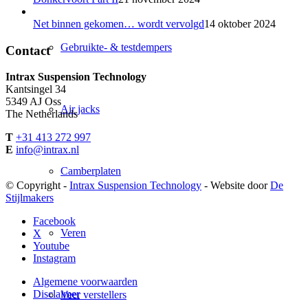
Net binnen gekomen… wordt vervolgd
14 oktober 2024
Gebruikte- & testdempers
Contact
Intrax Suspension Technology
Kantsingel 34
5349 AJ Oss
Air jacks
The Netherlands
T
+31 413 272 997
E
info@intrax.nl
Camberplaten
© Copyright -
Intrax Suspension Technology
- Website door
De
Stijlmakers
Facebook
Veren
X
Youtube
Instagram
Algemene voorwaarden
Disclaimer
Veer verstellers