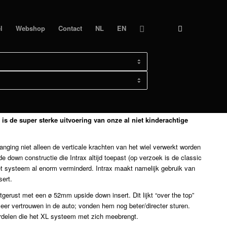
l
Webshop
Contact
NL
EN
BMW 2002 TI CLASSIC
s de super sterke uitvoering van onze al niet kinderachtige
nging niet alleen de verticale krachten van het wiel verwerkt worden
 down constructie die Intrax altijd toepast (op verzoek is de classic
n het systeem al enorm verminderd. Intrax maakt namelijk gebruik van
ert.
tgerust met een ø 52mm upside down insert. Dit lijkt “over the top”
eer vertrouwen in de auto; vonden hem nog beter/directer sturen.
ordelen die het XL systeem met zich meebrengt.