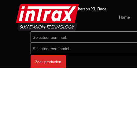
Home
Producten
Macpherson XL Race
Home
Zoek uw product:
Zoek producten