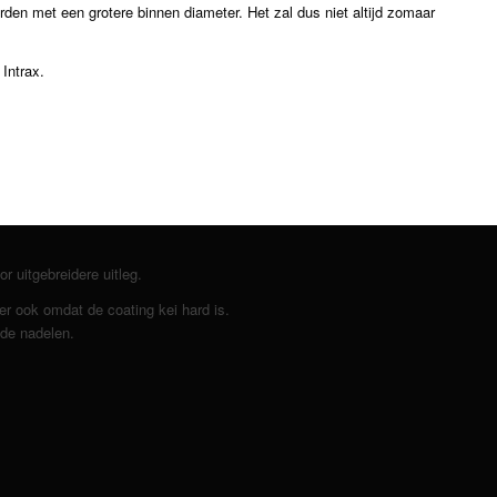
rden met een grotere binnen diameter. Het zal dus niet altijd zomaar
 Intrax.
r uitgebreidere uitleg.
er ook omdat de coating kei hard is.
 de nadelen.