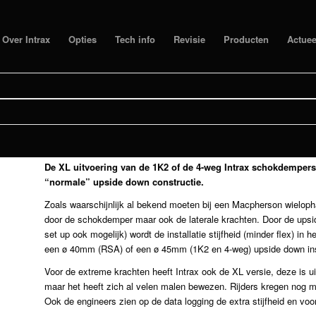
Over Intrax
Opties
Tech info
Revisie
Producten
Actuee
MACPHERSON XL RACE
RALLY
De XL uitvoering van de 1K2 of de 4-weg Intrax schokdempers i
“normale” upside down constructie.
Zoals waarschijnlijk al bekend moeten bij een Macpherson wielopha
door de schokdemper maar ook de laterale krachten. Door de upside
set up ook mogelijk) wordt de installatie stijfheid (minder flex) i
een ø 40mm (RSA) of een ø 45mm (1K2 en 4-weg) upside down ins
Voor de extreme krachten heeft Intrax ook de XL versie, deze is ui
maar het heeft zich al velen malen bewezen. Rijders kregen nog m
Ook de engineers zien op de data logging de extra stijfheid en vo