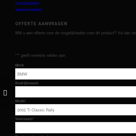
Camberplaten
Veerverstellers
OFFERTE AANVRAGEN
Wilt u een offerte voor de mogelijkheden voor dit product? Vul dan o
"
*
" geeft vereiste velden aan
Merk
Bedrijfsnaam
Macpherson XL Straat
Model
*
Voornaam