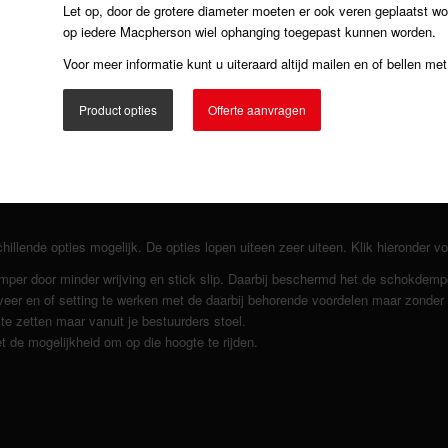
Let op, door de grotere diameter moeten er ook veren geplaatst wo
op iedere Macpherson wiel ophanging toegepast kunnen worden.
Voor meer informatie kunt u uiteraard altijd mailen en of bellen met
Product opties
Offerte aanvragen
lende opties mogelijk. De opties lopen uiteen zeer uiteen. Klik hieronder voo
emper door minder wrijving en stick slip. Daarbij beschermd het de schokdemp
er en of setting te werken met de daarbij behorende voordelen maar zonder
e zetten maar vanuit je bestuurders stoel.
t de mogelijkheid om op die hoogte te rijden.