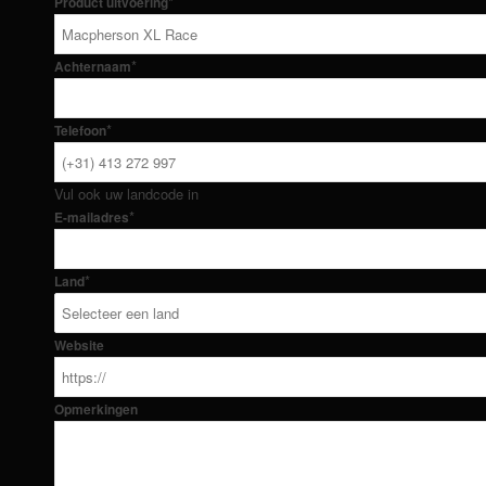
*
Product uitvoering
*
Achternaam
*
Telefoon
Vul ook uw landcode in
*
E-mailadres
*
Land
Website
Opmerkingen