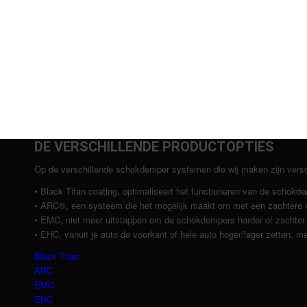
DE VERSCHILLENDE PRODUCTOPTIES
Op de verschillende schokdemper systemen die wij maken zijn verschil
• Black Titan coating, optimaliseert het functioneren van de schokd
• ARC®, een systeem die het mogelijk maakt om met een zachtere ve
• EMC, niet meer uitstappen om de schokdempers harder of zachter t
• EHC, vanuit je auto de voorkant of hele auto hoger/lager zetten, me
Black Titan
ARC
EMC
EHC