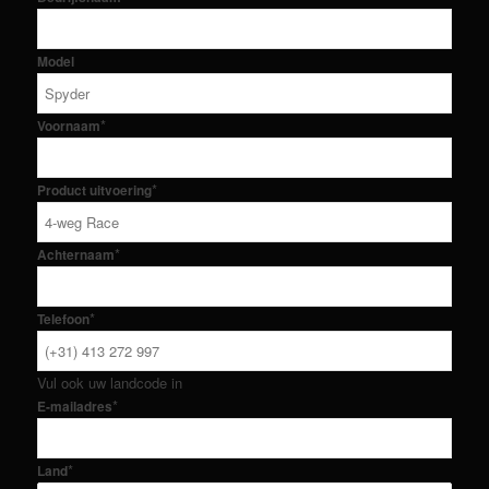
Model
*
Voornaam
*
Product uitvoering
*
Achternaam
*
Telefoon
Vul ook uw landcode in
*
E-mailadres
*
Land