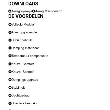
DOWNLOADS
4-weg eye-eye
4-weg Macpherson
DE VOORDELEN
Volledig Modulair
Alles upgradeable
Circuit gebruik
Demping instelbaar
Temperatuur-compensatie
Keuze; Comfort
Keuze; Sportief
Dempings-upgrade
Stabiliteit
Bochtgedrag
Directere besturing