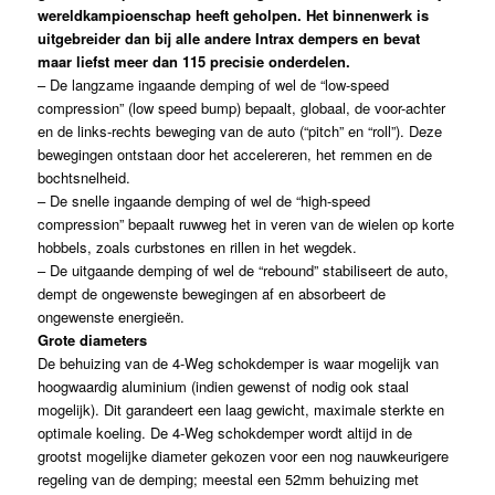
wereldkampioenschap heeft geholpen. Het binnenwerk is
uitgebreider dan bij alle andere Intrax dempers en bevat
maar liefst meer dan 115 precisie onderdelen.
– De langzame ingaande demping of wel de “low-speed
compression” (low speed bump) bepaalt, globaal, de voor-achter
en de links-rechts beweging van de auto (“pitch” en “roll”). Deze
bewegingen ontstaan door het accelereren, het remmen en de
bochtsnelheid.
– De snelle ingaande demping of wel de “high-speed
compression” bepaalt ruwweg het in veren van de wielen op korte
hobbels, zoals curbstones en rillen in het wegdek.
– De uitgaande demping of wel de “rebound” stabiliseert de auto,
dempt de ongewenste bewegingen af en absorbeert de
ongewenste energieën.
Grote diameters
De behuizing van de 4-Weg schokdemper is waar mogelijk van
hoogwaardig aluminium (indien gewenst of nodig ook staal
mogelijk). Dit garandeert een laag gewicht, maximale sterkte en
optimale koeling. De 4-Weg schokdemper wordt altijd in de
grootst mogelijke diameter gekozen voor een nog nauwkeurigere
regeling van de demping; meestal een 52mm behuizing met