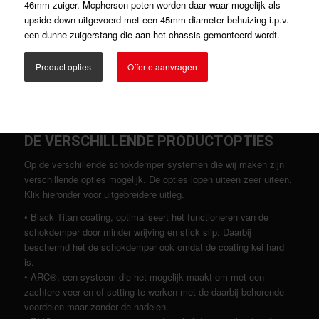
46mm zuiger. Mcpherson poten worden daar waar mogelijk als
upside-down uitgevoerd met een 45mm diameter behuizing i.p.v.
een dunne zuigerstang die aan het chassis gemonteerd wordt.
Product opties
Offerte aanvragen
DE VERSCHILLENDE PRODUCTOPTIES
Op de verschillende schokdemper systemen die wij maken zijn
verschillende opties mogelijk. De opties lopen uiteen zeer uiteen.
Klik hieronder voor uitgebreidere uitleg.
• Black Titan coating, optimaliseert het functioneren van de
schokdemper door minder wrijving en stick slip. Daarbij
beschermd het de schokdemper ook omdat de coating kei hard
is.
• ARC®, een systeem die het mogelijk maakt om met een
zachtere veer en of setting te werken met de daarbij behorende
voordelen maar zonder de nadelen.