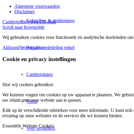
Algemene voorwaarden
Disclaimer
Gebruikte- & testdempers
Camberplaat
4-weg Off-road
Scroll naar bovenzijde
Wij gebruiken cookies voor functionele en analytische doeleinden om 
Air jacks
Akkoord
Verberg de mededeling enkel
Cookie en privacy instellingen
Camberplaten
Hoe wij cookies gebruiken
We kunnen vragen om cookies op uw apparaat te plaatsen. We gebruik
uw relatie met onze website aan te passen.
Veren
Klik op de verschillende rubrieken voor meer informatie. U kunt oo
ervaring op onze websites en de services die we kunnen bieden.
Essentiële Website Cookies
Veer verstellers