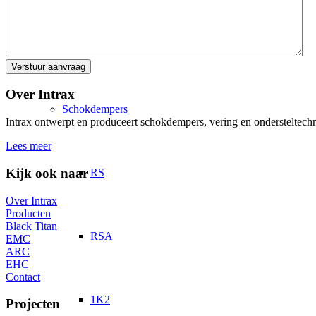
Alle Producten
Over Intrax
Schokdempers
Intrax ontwerpt en produceert schokdempers, vering en ondersteltechni
Lees meer
Kijk ook naar
RS
Over Intrax
Producten
Black Titan
RSA
EMC
ARC
EHC
Contact
1K2
Projecten