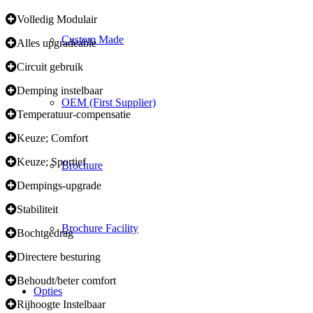
Volledig Modulair
Custom Made
Alles upgradeable
Circuit gebruik
Demping instelbaar
OEM (First Supplier)
Temperatuur-compensatie
Keuze; Comfort
Keuze; Sportief
Brochure
Dempings-upgrade
Stabiliteit
Brochure Facility
Bochtgedrag
Directere besturing
Behoudt/beter comfort
Opties
Rijhoogte Instelbaar