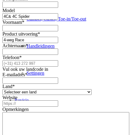
Model
Camber, Caster, Toe-in/Toe-out
Voornaam
*
Product uitvoering
*
Achternaam
*
Handleidingen
Telefoon
*
Vul ook uw landcode in
Settingen
E-mailadres
*
Land
*
Website
Revisie
Opmerkingen
Producten