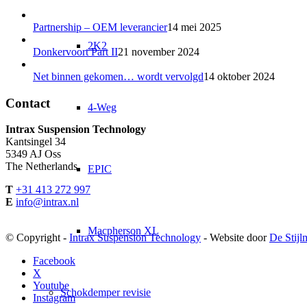
Partnership – OEM leverancier
14 mei 2025
2K2
Donkervoort Part II
21 november 2024
Net binnen gekomen… wordt vervolgd
14 oktober 2024
Contact
4-Weg
Intrax Suspension Technology
Kantsingel 34
5349 AJ Oss
The Netherlands
EPIC
T
+31 413 272 997
E
info@intrax.nl
Macpherson XL
© Copyright -
Intrax Suspension Technology
- Website door
De Stijl
Facebook
X
Youtube
Schokdemper revisie
Instagram