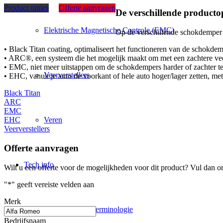
Product opties
Offerte aanvragen
De verschillende productop
Elektrische Magnetische Controle (EMC)
Op de verschillende schokdemper sy
• Black Titan coating, optimaliseert het functioneren van de schokde
• ARC®, een systeem die het mogelijk maakt om met een zachtere veer
• EMC, niet meer uitstappen om de schokdempers harder of zachter te z
Veerverstellers
• EHC, vanuit je auto de voorkant of hele auto hoger/lager zetten, me
Black Titan
ARC
EMC
Veren
EHC
Veerverstellers
Offerte aanvragen
Tech info
Wilt u een offerte voor de mogelijkheden voor dit product? Vul dan o
"
*
" geeft vereiste velden aan
Merk
Wielophanging terminologie
Bedrijfsnaam