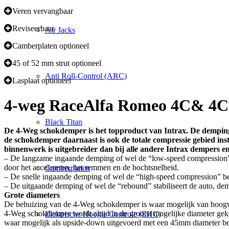
Veren vervangbaar
Reviseerbaar
Air Jacks
Camberplaten optioneel
45 of 52 mm strut optioneel
Anti Roll-Control (ARC)
Lasplaat optioneel
4-weg Race
Alfa Romeo 4C& 4C
Black Titan
De 4-Weg schokdemper is het topproduct van Intrax. De demping
de schokdemper daarnaast is ook de totale compressie gebied ins
binnenwerk is uitgebreider dan bij alle andere Intrax dempers en
– De langzame ingaande demping of wel de “low-speed compression” (
door het accelereren, het remmen en de bochtsnelheid.
Camberplaten
– De snelle ingaande demping of wel de “high-speed compression” bep
– De uitgaande demping of wel de “rebound” stabiliseert de auto, d
Grote diameters
De behuizing van de 4-Weg schokdemper is waar mogelijk van hoogwaa
4-Weg schokdemper wordt altijd in de grootst mogelijke diameter g
Elektrische Hoogte Controle (EHC)
waar mogelijk als upside-down uitgevoerd met een 45mm diameter behu