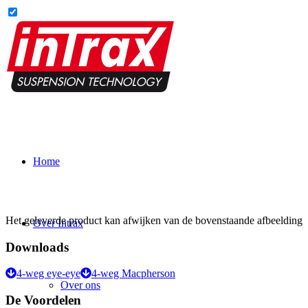
Home
Het geleverde product kan afwijken van de bovenstaande afbeelding
Over Intrax
Downloads
4-weg eye-eye
4-weg Macpherson
Over ons
De Voordelen