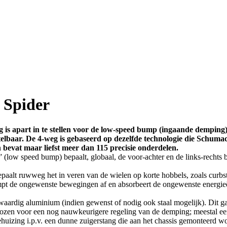
 Spider
 is apart in te stellen voor de low-speed bump (ingaande dempin
telbaar. De 4-weg is gebaseerd op dezelfde technologie die Schum
 bevat maar liefst meer dan 115 precisie onderdelen.
low speed bump) bepaalt, globaal, de voor-achter en de links-rechts 
aalt ruwweg het in veren van de wielen op korte hobbels, zoals curbst
empt de ongewenste bewegingen af en absorbeert de ongewenste energie
rdig aluminium (indien gewenst of nodig ook staal mogelijk). Dit gar
ekozen voor een nog nauwkeurigere regeling van de demping; meestal
izing i.p.v. een dunne zuigerstang die aan het chassis gemonteerd wo