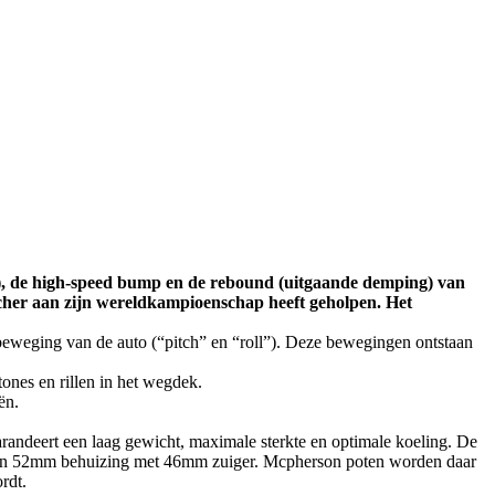
g), de high-speed bump en de rebound (uitgaande demping) van
acher aan zijn wereldkampioenschap heeft geholpen. Het
beweging van de auto (“pitch” en “roll”). Deze bewegingen ontstaan
ones en rillen in het wegdek.
ën.
andeert een laag gewicht, maximale sterkte en optimale koeling. De
 een 52mm behuizing met 46mm zuiger. Mcpherson poten worden daar
rdt.