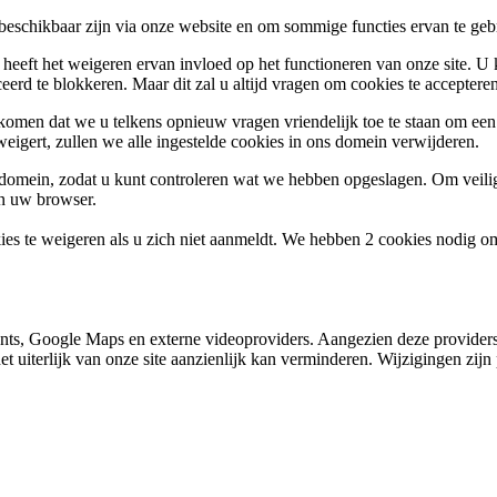
 beschikbaar zijn via onze website en om sommige functies ervan te geb
 heeft het weigeren ervan invloed op het functioneren van onze site. U
ceerd te blokkeren. Maar dit zal u altijd vragen om cookies te accepte
omen dat we u telkens opnieuw vragen vriendelijk toe te staan om een c
weigert, zullen we alle ingestelde cookies in ons domein verwijderen.
s domein, zodat u kunt controleren wat we hebben opgeslagen. Om vei
an uw browser.
ies te weigeren als u zich niet aanmeldt. We hebben 2 cookies nodig o
nts, Google Maps en externe videoproviders. Aangezien deze providers
et uiterlijk van onze site aanzienlijk kan verminderen. Wijzigingen zijn 