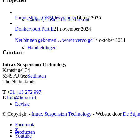
Partnership – OEM leverancier
14 mei 2025
Camber, Caster, Toe-in/Toe-out
Donkervoort Part II
21 november 2024
Net binnen gekomen… wordt vervolgd
14 oktober 2024
Handleidingen
Contact
Intrax Suspension Technology
Kantsingel 34
5349 AJ Oss
Settingen
The Netherlands
T
+31 413 272 997
E
info@intrax.nl
Revisie
© Copyright -
Intrax Suspension Technology
- Website door
De Stijl
Facebook
X
Producten
Youtube