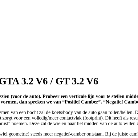
GTA 3.2 V6 / GT 3.2 V6
ezien (voor de auto). Probeer een verticale lijn voor te stellen mid
V” vormen, dan spreken we van “Positief Camber”. “Negatief Cambe
nemen van een bocht zal de koets/body van de auto gaan rollen/hellen. 
zorgt voor een volledig/meer contactvlak (footprint). Dit heeft als resul
hrust” noemen. Deze zal de wielen naar het midden van de auto willen 
e wiel geometrie) steeds meer negatief-camber ontstaan. Bij de juiste cam