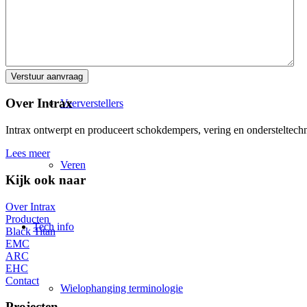
Elektrische Magnetische Controle (EMC)
Over Intrax
Veerverstellers
Intrax ontwerpt en produceert schokdempers, vering en ondersteltechni
Lees meer
Veren
Kijk ook naar
Over Intrax
Producten
Tech info
Black Titan
EMC
ARC
EHC
Contact
Wielophanging terminologie
Projecten