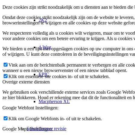
Deze cookies zijn strikt noodzakelijk om u diensten aan te bieden die
Omdat deze cookies strikt noodzakelijk zijn om de website te leveren,
2K2
browserinstellingen te wijzigen en alle cookies op deze website gefor
We respecteren volledig als u cookies wilt weigeren, maar om te voork
voor andere cookies om een betere ervaring te krijgen. Als u cookies 
4-Weg
We bieden u een lijst met opgeslagen cookies op uw computer in on
of wijzigen. U kunt deze controleren in de beveiligingsinstellingen v
Vink aan om de berichtenbalk permanent te verbergen en alle cook
wanneer u een nieuw browservenster of een nieuw tabblad opent.
EPIC
Klik om essentiële site cookies in- of uit te schakelen.
Overige externe diensten
We gebruiken ook verschillende externe services zoals Google Webfo
ze hier blokkeren. Houd er rekening mee dat dit de functionaliteit en h
Macpherson XL
Google Webfont Instellingen:
Klik om Google Webfonts in- of uit te schakelen.
Schokdemper revisie
Google Maps Instellingen: