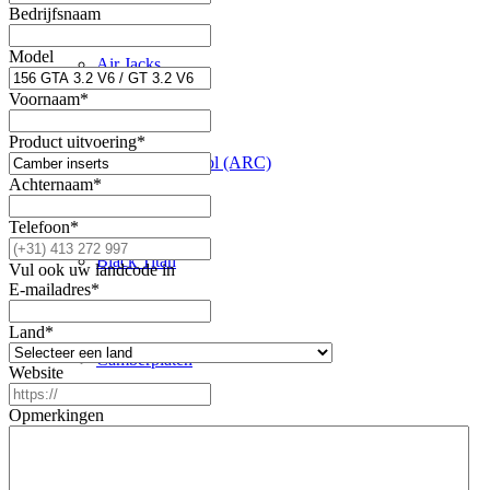
Bedrijfsnaam
Model
Air Jacks
Voornaam
*
Product uitvoering
*
Anti Roll-Control (ARC)
Achternaam
*
Telefoon
*
Black Titan
Vul ook uw landcode in
E-mailadres
*
Land
*
Camberplaten
Website
Opmerkingen
Elektrische Hoogte Controle (EHC)