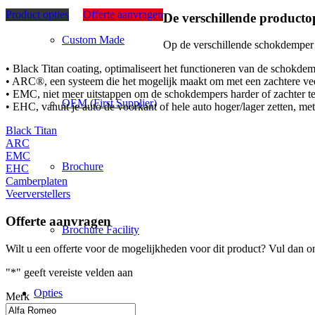
Product opties
Offerte aanvragen
De verschillende productop
Custom Made
Op de verschillende schokdemper sy
• Black Titan coating, optimaliseert het functioneren van de schokde
• ARC®, een systeem die het mogelijk maakt om met een zachtere veer
• EMC, niet meer uitstappen om de schokdempers harder of zachter te z
OEM (First Supplier)
• EHC, vanuit je auto de voorkant of hele auto hoger/lager zetten, me
Black Titan
ARC
EMC
Brochure
EHC
Camberplaten
Veerverstellers
Offerte aanvragen
Brochure Facility
Wilt u een offerte voor de mogelijkheden voor dit product? Vul dan o
"
*
" geeft vereiste velden aan
Opties
Merk