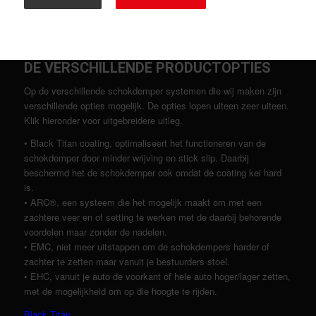
DE VERSCHILLENDE PRODUCTOPTIES
Op de verschillende schokdemper systemen die wij maken zijn
verschillende opties mogelijk. De opties lopen uiteen zeer uiteen.
Klik hieronder voor uitgebreidere uitleg.
• Black Titan coating, optimaliseert het functioneren van de
schokdemper door minder wrijving en stick slip. Daarbij
beschermd het de schokdemper ook omdat de coating kei hard
is.
• ARC®, een systeem die het mogelijk maakt om met een
zachtere veer en of setting te werken met de daarbij behorende
voordelen maar zonder de nadelen.
• EMC, niet meer uitstappen om de schokdempers harder of
zachter te zetten maar vanuit je bestuurders stoel.
• EHC, vanuit je auto de voorkant of hele auto hoger/lager zetten,
met de mogelijkheid om op die hoogte te rijden.
Black Titan