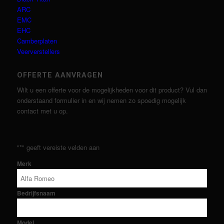
ARC
EMC
EHC
Camberplaten
Veerverstellers
OFFERTE AANVRAGEN
Wilt u een offerte voor de mogelijkheden voor dit product? Vul dan
onderstaand formulier in en wij nemen zo spoedig mogelijk
contact met u op.
"
*
" geeft vereiste velden aan
Merk
Bedrijfsnaam
Model