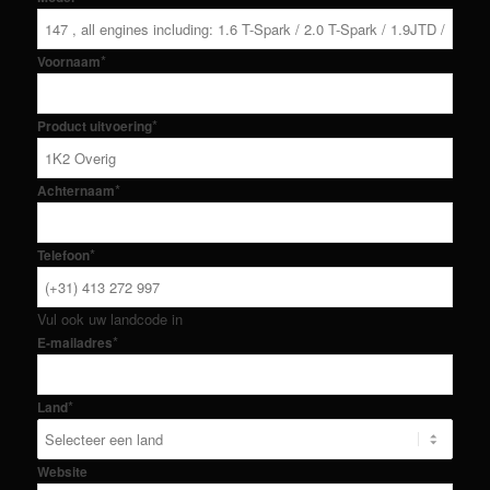
*
Voornaam
*
Product uitvoering
*
Achternaam
*
Telefoon
Vul ook uw landcode in
*
E-mailadres
*
Land
Website