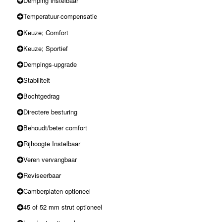
Demping instelbaar
Temperatuur-compensatie
Keuze; Comfort
Keuze; Sportief
Dempings-upgrade
Stabiliteit
Bochtgedrag
Directere besturing
Behoudt/beter comfort
Rijhoogte Instelbaar
Veren vervangbaar
Reviseerbaar
Camberplaten optioneel
45 of 52 mm strut optioneel