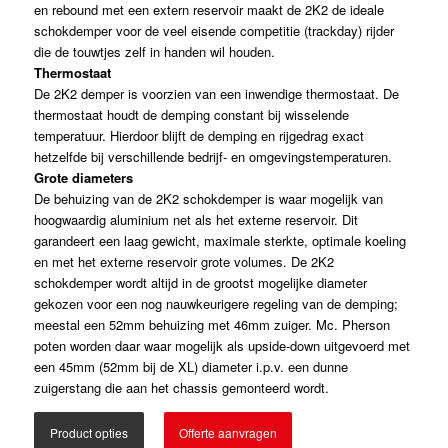
en rebound met een extern reservoir maakt de 2K2 de ideale
schokdemper voor de veel eisende competitie (trackday) rijder
die de touwtjes zelf in handen wil houden.
Thermostaat
De 2K2 demper is voorzien van een inwendige thermostaat. De
thermostaat houdt de demping constant bij wisselende
temperatuur. Hierdoor blijft de demping en rijgedrag exact
hetzelfde bij verschillende bedrijf- en omgevingstemperaturen.
Grote diameters
De behuizing van de 2K2 schokdemper is waar mogelijk van
hoogwaardig aluminium net als het externe reservoir. Dit
garandeert een laag gewicht, maximale sterkte, optimale koeling
en met het externe reservoir grote volumes. De 2K2
schokdemper wordt altijd in de grootst mogelijke diameter
gekozen voor een nog nauwkeurigere regeling van de demping;
meestal een 52mm behuizing met 46mm zuiger. Mc. Pherson
poten worden daar waar mogelijk als upside-down uitgevoerd met
een 45mm (52mm bij de XL) diameter i.p.v. een dunne
zuigerstang die aan het chassis gemonteerd wordt.
Product opties
Offerte aanvragen