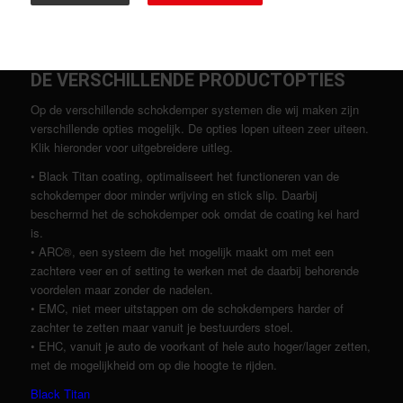
DE VERSCHILLENDE PRODUCTOPTIES
Op de verschillende schokdemper systemen die wij maken zijn
verschillende opties mogelijk. De opties lopen uiteen zeer uiteen.
Klik hieronder voor uitgebreidere uitleg.
• Black Titan coating, optimaliseert het functioneren van de
schokdemper door minder wrijving en stick slip. Daarbij
beschermd het de schokdemper ook omdat de coating kei hard
is.
• ARC®, een systeem die het mogelijk maakt om met een
zachtere veer en of setting te werken met de daarbij behorende
voordelen maar zonder de nadelen.
• EMC, niet meer uitstappen om de schokdempers harder of
zachter te zetten maar vanuit je bestuurders stoel.
• EHC, vanuit je auto de voorkant of hele auto hoger/lager zetten,
met de mogelijkheid om op die hoogte te rijden.
Black Titan