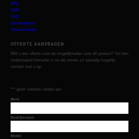
ARC
EMC
EHC
Camberplaten
Veerverstellers
OFFERTE AANVRAGEN
Wilt u een offerte voor de mogelijkheden voor dit product? Vul dan
onderstaand formulier in en wij nemen zo spoedig mogelijk
contact met u op.
"
*
" geeft vereiste velden aan
Merk
Bedrijfsnaam
Model