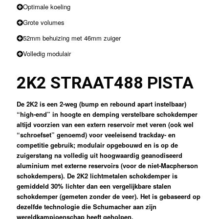
Optimale koeling
Grote volumes
52mm behuizing met 46mm zuiger
Volledig modulair
2K2 STRAAT
488 PISTA
De 2K2 is een 2-weg (bump en rebound apart instelbaar)
“high-end” in hoogte en demping verstelbare schokdemper
altijd voorzien van een extern reservoir met veren (ook wel
“schroefset” genoemd) voor veeleisend trackday- en
competitie gebruik; modulair opgebouwd en is op de
zuigerstang na volledig uit hoogwaardig geanodiseerd
aluminium met externe reservoirs (voor de niet-Macpherson
schokdempers). De 2K2 lichtmetalen schokdemper is
gemiddeld 30% lichter dan een vergelijkbare stalen
schokdemper (gemeten zonder de veer). Het is gebaseerd op
dezelfde technologie die Schumacher aan zijn
wereldkampioenschap heeft geholpen.