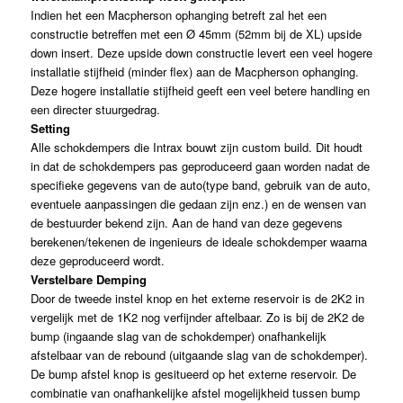
Indien het een Macpherson ophanging betreft zal het een
constructie betreffen met een Ø 45mm (52mm bij de XL) upside
down insert. Deze upside down constructie levert een veel hogere
installatie stijfheid (minder flex) aan de Macpherson ophanging.
Deze hogere installatie stijfheid geeft een veel betere handling en
een directer stuurgedrag.
Setting
Alle schokdempers die Intrax bouwt zijn custom build. Dit houdt
in dat de schokdempers pas geproduceerd gaan worden nadat de
specifieke gegevens van de auto(type band, gebruik van de auto,
eventuele aanpassingen die gedaan zijn enz.) en de wensen van
de bestuurder bekend zijn. Aan de hand van deze gegevens
berekenen/tekenen de ingenieurs de ideale schokdemper waarna
deze geproduceerd wordt.
Verstelbare Demping
Door de tweede instel knop en het externe reservoir is de 2K2 in
vergelijk met de 1K2 nog verfijnder aftelbaar. Zo is bij de 2K2 de
bump (ingaande slag van de schokdemper) onafhankelijk
afstelbaar van de rebound (uitgaande slag van de schokdemper).
De bump afstel knop is gesitueerd op het externe reservoir. De
combinatie van onafhankelijke afstel mogelijkheid tussen bump