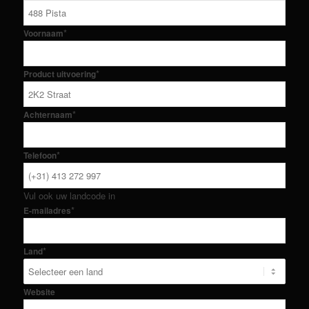
*
Voornaam
*
Product uitvoering
*
Achternaam
*
Telefoon
Vul ook uw landcode in
*
E-mailadres
*
Land
Website