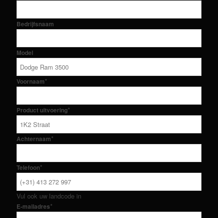
Bedrijfsnaam
Model
*
Voornaam
*
Product uitvoering
*
Achternaam
*
Telefoon
Vul ook uw landcode in
*
E-mailadres