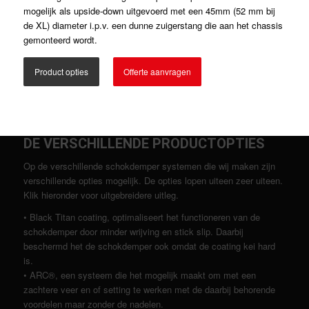
mogelijk als upside-down uitgevoerd met een 45mm (52 mm bij
de XL) diameter i.p.v. een dunne zuigerstang die aan het chassis
gemonteerd wordt.
Product opties
Offerte aanvragen
DE VERSCHILLENDE PRODUCTOPTIES
Op de verschillende schokdemper systemen die wij maken zijn
verschillende opties mogelijk. De opties lopen uiteen zeer uiteen.
Klik hieronder voor uitgebreidere uitleg.
• Black Titan coating, optimaliseert het functioneren van de
schokdemper door minder wrijving en stick slip. Daarbij
beschermd het de schokdemper ook omdat de coating kei hard
is.
• ARC®, een systeem die het mogelijk maakt om met een
zachtere veer en of setting te werken met de daarbij behorende
voordelen maar zonder de nadelen.