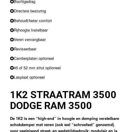
Bochtgedrag
Directere besturing
Behoudt/beter comfort
Rijhoogte Instelbaar
Veren vervangbaar
Reviseerbaar
Camberplaten optioneel
45 of 52 mm strut optioneel
Lasplaat optioneel
1K2 STRAAT
RAM 3500
DODGE RAM 3500
De 1K2 is een “high-end” in hoogte en demping verstelbare
schokdemper met veren (ook wel “schroefset” genoemd)
voor veeleisend straat- en wedstrijdgebruik; modulair en is