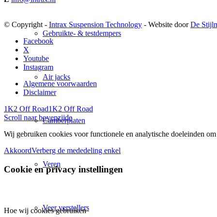
© Copyright -
Intrax Suspension Technology
- Website door
De Stijl
Gebruikte- & testdempers
Facebook
X
Youtube
Instagram
Air jacks
Algemene voorwaarden
Disclaimer
1K2 Off Road
1K2 Off Road
Scroll naar bovenzijde
Camberplaten
Wij gebruiken cookies voor functionele en analytische doeleinden om 
Akkoord
Verberg de mededeling enkel
Veren
Cookie en privacy instellingen
Veer verstellers
Hoe wij cookies gebruiken