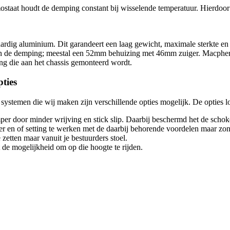
aat houdt de demping constant bij wisselende temperatuur. Hierdoor bl
ig aluminium. Dit garandeert een laag gewicht, maximale sterkte en 
an de demping; meestal een 52mm behuizing met 46mm zuiger. Macpher
ng die aan het chassis gemonteerd wordt.
ties
stemen die wij maken zijn verschillende opties mogelijk. De opties lop
mper door minder wrijving en stick slip. Daarbij beschermd het de scho
 en of setting te werken met de daarbij behorende voordelen maar zon
etten maar vanuit je bestuurders stoel.
t de mogelijkheid om op die hoogte te rijden.