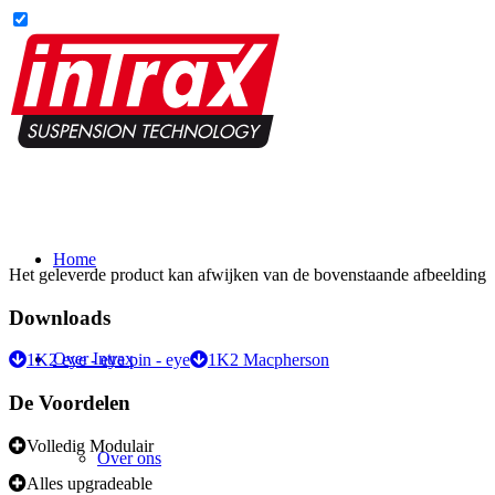
Home
Het geleverde product kan afwijken van de bovenstaande afbeelding
Downloads
Over Intrax
1K2 eye - eye pin - eye
1K2 Macpherson
De Voordelen
Volledig Modulair
Over ons
Alles upgradeable