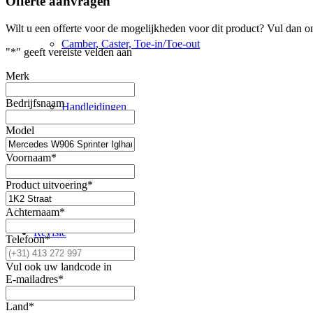
Offerte aanvragen
Wilt u een offerte voor de mogelijkheden voor dit product? Vul dan o
Camber, Caster, Toe-in/Toe-out
"
*
" geeft vereiste velden aan
Merk
Bedrijfsnaam
Handleidingen
Model
Voornaam
*
Settingen
Product uitvoering
*
Achternaam
*
Revisie
Telefoon
*
Vul ook uw landcode in
E-mailadres
*
Producten
Land
*