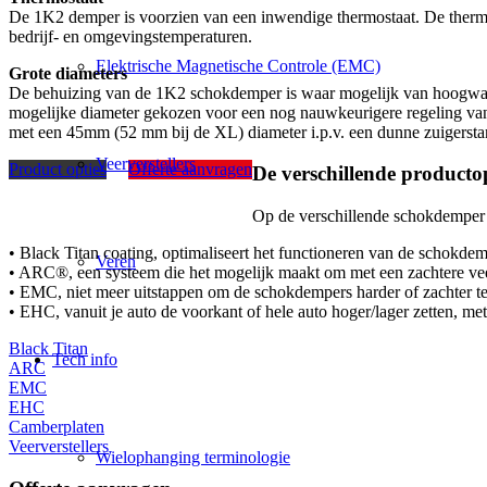
De 1K2 demper is voorzien van een inwendige thermostaat. De thermost
bedrijf- en omgevingstemperaturen.
Elektrische Magnetische Controle (EMC)
Grote diameters
De behuizing van de 1K2 schokdemper is waar mogelijk van hoogwaard
mogelijke diameter gekozen voor een nog nauwkeurigere regeling v
met een 45mm (52 mm bij de XL) diameter i.p.v. een dunne zuigersta
Veerverstellers
Product opties
Offerte aanvragen
De verschillende productop
Op de verschillende schokdemper sy
• Black Titan coating, optimaliseert het functioneren van de schokde
Veren
• ARC®, een systeem die het mogelijk maakt om met een zachtere veer
• EMC, niet meer uitstappen om de schokdempers harder of zachter te z
• EHC, vanuit je auto de voorkant of hele auto hoger/lager zetten, me
Black Titan
Tech info
ARC
EMC
EHC
Camberplaten
Veerverstellers
Wielophanging terminologie