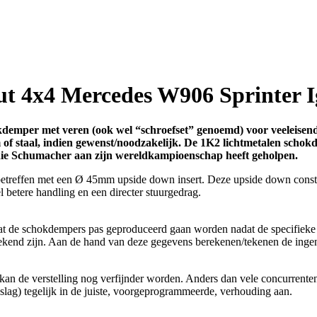
ut 4x4 Mercedes W906 Sprinter I
demper met veren (ook wel “schroefset” genoemd) voor veeleisend 
f staal, indien gewenst/noodzakelijk. De 1K2 lichtmetalen schokd
 die Schumacher aan zijn wereldkampioenschap heeft geholpen.
etreffen met een Ø 45mm upside down insert. Deze upside down construct
l betere handling en een directer stuurgedrag.
dat de schokdempers pas geproduceerd gaan worden nadat de specifieke 
bekend zijn. Aan de hand van deze gegevens berekenen/tekenen de ing
an de verstelling nog verfijnder worden. Anders dan vele concurrenten
lag) tegelijk in de juiste, voorgeprogrammeerde, verhouding aan.