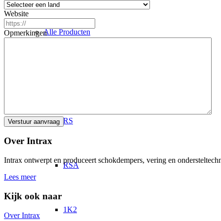
Website
Alle Producten
Opmerkingen
Schokdempers
RS
Over Intrax
Intrax ontwerpt en produceert schokdempers, vering en ondersteltechni
RSA
Lees meer
Kijk ook naar
1K2
Over Intrax