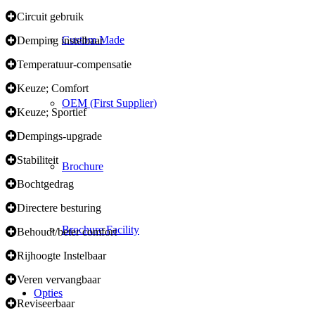
Circuit gebruik
Custom Made
Demping instelbaar
Temperatuur-compensatie
Keuze; Comfort
OEM (First Supplier)
Keuze; Sportief
Dempings-upgrade
Stabiliteit
Brochure
Bochtgedrag
Directere besturing
Brochure Facility
Behoudt/beter comfort
Rijhoogte Instelbaar
Veren vervangbaar
Opties
Reviseerbaar