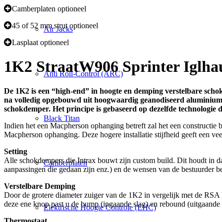
Camberplaten optioneel
45 of 52 mm strut optioneel
Air Jacks
Lasplaat optioneel
1K2 Straat
W906 Sprinter Iglha
Anti Roll-Control (ARC)
De 1K2 is een “high-end” in hoogte en demping verstelbare schok
na volledig opgebouwd uit hoogwaardig geanodiseerd aluminium o
schokdemper. Het principe is gebaseerd op dezelfde technologie
Black Titan
Indien het een Macpherson ophanging betreft zal het een constructie b
Macpherson ophanging. Deze hogere installatie stijfheid geeft een vee
Setting
Alle schokdempers die Intrax bouwt zijn custom build. Dit houdt in 
Camberplaten
aanpassingen die gedaan zijn enz.) en de wensen van de bestuurder 
Verstelbare Demping
Door de grotere diameter zuiger van de 1K2 in vergelijk met de RSA k
deze ene knop past u de bump (ingaande slag) en rebound (uitgaande s
Elektrische Hoogte Controle (EHC)
Thermostaat