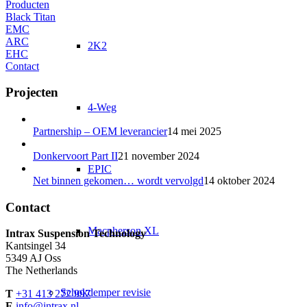
Producten
Black Titan
EMC
ARC
2K2
EHC
Contact
Projecten
4-Weg
Partnership – OEM leverancier
14 mei 2025
Donkervoort Part II
21 november 2024
EPIC
Net binnen gekomen… wordt vervolgd
14 oktober 2024
Contact
Macpherson XL
Intrax Suspension Technology
Kantsingel 34
5349 AJ Oss
The Netherlands
Schokdemper revisie
T
+31 413 272 997
E
info@intrax.nl