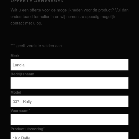
OFFERTE AANVRAGEN
Wilt u een offerte voor de mogelijkheden voor dit product? Vul dan
onderstaand formulier in en wij nemen zo spoedig mogelijk
contact met u op.
"
*
" geeft vereiste velden aan
Merk
Bedrijfsnaam
Model
*
Voornaam
*
Product uitvoering