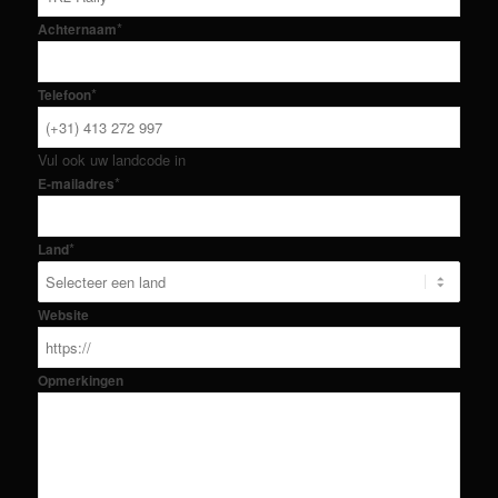
*
Achternaam
*
Telefoon
Vul ook uw landcode in
*
E-mailadres
*
Land
Website
Opmerkingen