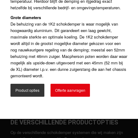
temperatuur. Hierdoor blijft de demping en rijgedrag exact
hetzelfde bij verschillende bedrijf- en omgevingstemperaturen.
Grote diameters
De behuizing van de 1K2 schokdemper is waar mogelijk van
hoogwaardig aluminium. Dit garandeert een laag gewicht,
maximale sterkte en optimale koeling. De 1K2 schokdemper
wordt altijd in de grootst mogelijke diameter gekozen voor een
nog nauwkeurigere regeling van de demping; meestal een 52mm
behuizing met 46mm zuiger. Macpherson poten worden daar waar
mogelijk als upside-down uitgevoerd met een 45mm (52 mm bij
de XL) diameter i.p.v. een dunne zuigerstang die aan het chassis
gemonteerd wordt.
Product opties
Offerte aanvragen
DE VERSCHILLENDE PRODUCTOPTIES
Op de verschillende schokdemper systemen die wij maken zijn