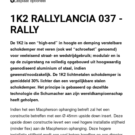
Lasplaat optioneel
1K2 RALLY
LANCIA 037 -
RALLY
De 1K2 is een “high-end” in hoogte en demping verstelbare
schokdemper met veren (ook wel “schroefset” genoemd)
voor veeleisend straat- en wedstrijdgebruik; modulair en is
op de zuigerstang na volledig opgebouwd uit hoogwaardig
geanodiseerd aluminium of staal, indien
gewenst/noodzakelijk. De 1K2 lichtmetalen schokdemper is
gemiddeld 30% lichter dan een vergelijkbare stalen
schokdemper. Het principe is gebaseerd op dezelfde
technologie die Schumacher aan zijn wereldkampioenschap
heeft geholpen.
Indien het een Macpherson ophanging betreft zal het een
constructie betreffen met een Ø 45mm upside down insert. Deze
upside down constructie levert een veel hogere installatie stijfheid
(minder flex) aan de Macpherson ophanging. Deze hogere
installatie stijfheid geeft een veel betere handling en een directer