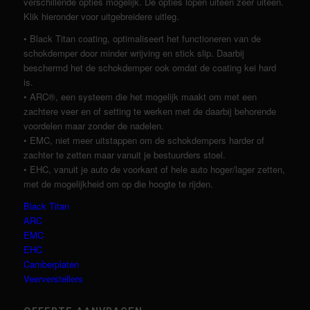
verschillende opties mogelijk. De opties lopen uiteen zeer uiteen.
Klik hieronder voor uitgebreidere uitleg.
• Black Titan coating, optimaliseert het functioneren van de
schokdemper door minder wrijving en stick slip. Daarbij
beschermd het de schokdemper ook omdat de coating kei hard
is.
• ARC®, een systeem die het mogelijk maakt om met een
zachtere veer en of setting te werken met de daarbij behorende
voordelen maar zonder de nadelen.
• EMC, niet meer uitstappen om de schokdempers harder of
zachter te zetten maar vanuit je bestuurders stoel.
• EHC, vanuit je auto de voorkant of hele auto hoger/lager zetten,
met de mogelijkheid om op die hoogte te rijden.
Black Titan
ARC
EMC
EHC
Camberplaten
Veerverstellers