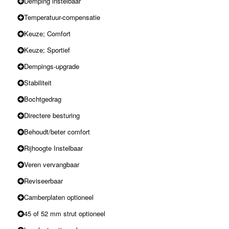
Demping instelbaar
Temperatuur-compensatie
Keuze; Comfort
Keuze; Sportief
Dempings-upgrade
Stabiliteit
Bochtgedrag
Directere besturing
Behoudt/beter comfort
Rijhoogte Instelbaar
Veren vervangbaar
Reviseerbaar
Camberplaten optioneel
45 of 52 mm strut optioneel